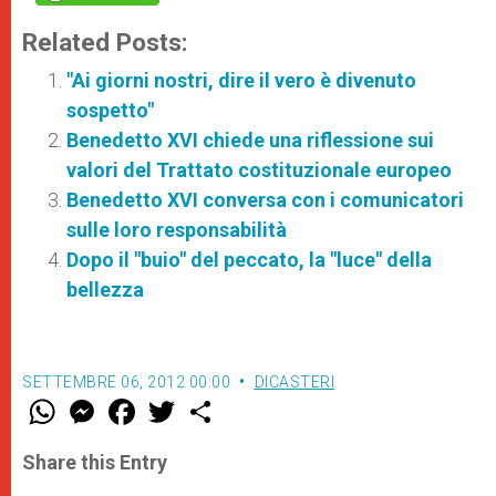
Related Posts:
"Ai giorni nostri, dire il vero è divenuto
sospetto"
Benedetto XVI chiede una riflessione sui
valori del Trattato costituzionale europeo
Benedetto XVI conversa con i comunicatori
sulle loro responsabilità
Dopo il "buio" del peccato, la "luce" della
bellezza
SETTEMBRE 06, 2012 00:00
DICASTERI
W
M
F
T
S
h
e
a
w
h
a
s
c
i
a
t
s
e
t
r
Share this Entry
s
e
b
t
e
A
n
o
e