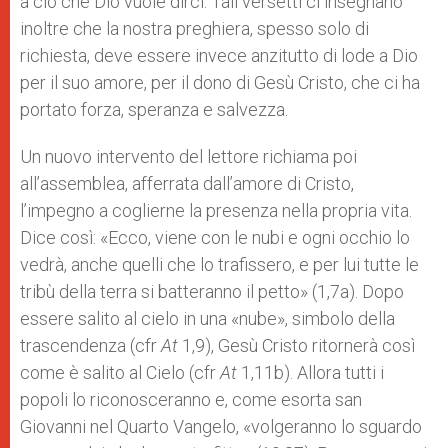
a ciò che Dio vuole dirci. Tali versetti ci insegnano
inoltre che la nostra preghiera, spesso solo di
richiesta, deve essere invece anzitutto di lode a Dio
per il suo amore, per il dono di Gesù Cristo, che ci ha
portato forza, speranza e salvezza.
Un nuovo intervento del lettore richiama poi
all’assemblea, afferrata dall’amore di Cristo,
l’impegno a coglierne la presenza nella propria vita.
Dice così: «Ecco, viene con le nubi e ogni occhio lo
vedrà, anche quelli che lo trafissero, e per lui tutte le
tribù della terra si batteranno il petto» (1,7a). Dopo
essere salito al cielo in una «nube», simbolo della
trascendenza (cfr
At
1,9), Gesù Cristo ritornerà così
come è salito al Cielo (cfr
At
1,11b). Allora tutti i
popoli lo riconosceranno e, come esorta san
Giovanni nel Quarto Vangelo, «volgeranno lo sguardo