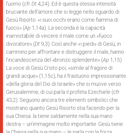
l’uomo (cfr
Dt
4,24). Ed è questa stessa intensità
bruciante dell’amore che si legge nello sguardo di
Gesù Risorto: «i suoi occhi erano come fiamma di
fuoco» (
Ap
1,14a). La seconda è la capacità
inarrestabile di vincere il male come un «fuoco
divoratore» (
Dt
9,3). Così anche «i piedi» di Gesù, in
cammino per affrontare e distruggere il male, hanno
l’incandescenza del «bronzo splendente» (
Ap
1,15).
La voce di Gesù Cristo poi, «simile al fragore di
grandi acque» (1,15c), ha il frastuono impressionante
«della gloria del Dio di Israele» che si muove verso
Gerusalemme, di cui parla il profeta Ezechiele (cfr
43,2). Seguono ancora tre elementi simbolici che
mostrano quanto Gesù Risorto stia facendo per la
sua Chiesa: la tiene saldamente nella sua mano
destra – un’immagine molto importante: Gesù tiene
la Chiesa nella sua mano – le parla con la forza