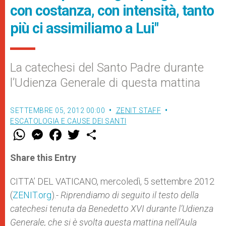
con costanza, con intensità, tanto
più ci assimiliamo a Lui"
La catechesi del Santo Padre durante
l’Udienza Generale di questa mattina
SETTEMBRE 05, 2012 00:00
ZENIT STAFF
ESCATOLOGIA E CAUSE DEI SANTI
W
M
F
T
S
h
e
a
w
h
a
s
c
i
a
t
s
e
t
r
Share this Entry
s
e
b
t
e
A
n
o
e
p
g
o
r
CITTA’ DEL VATICANO, mercoledì, 5 settembre 2012
p
e
k
(
ZENIT.org
r
).-
Riprendiamo di seguito il testo della
catechesi tenuta da Benedetto XVI durante l’Udienza
Generale, che si è svolta questa mattina nell’Aula