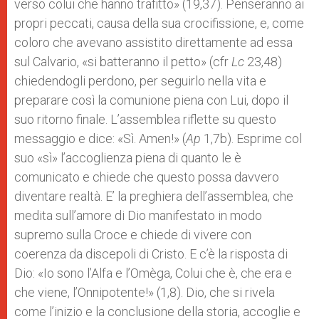
verso colui che hanno trafitto» (19,37). Penseranno ai
propri peccati, causa della sua crocifissione, e, come
coloro che avevano assistito direttamente ad essa
sul Calvario, «si batteranno il petto» (cfr
Lc
23,48)
chiedendogli perdono, per seguirlo nella vita e
preparare così la comunione piena con Lui, dopo il
suo ritorno finale. L’assemblea riflette su questo
messaggio e dice: «Sì. Amen!» (
Ap
1,7b). Esprime col
suo «sì» l’accoglienza piena di quanto le è
comunicato e chiede che questo possa davvero
diventare realtà. E’ la preghiera dell’assemblea, che
medita sull’amore di Dio manifestato in modo
supremo sulla Croce e chiede di vivere con
coerenza da discepoli di Cristo. E c’è la risposta di
Dio: «Io sono l’Alfa e l’Omèga, Colui che è, che era e
che viene, l’Onnipotente!» (1,8). Dio, che si rivela
come l’inizio e la conclusione della storia, accoglie e