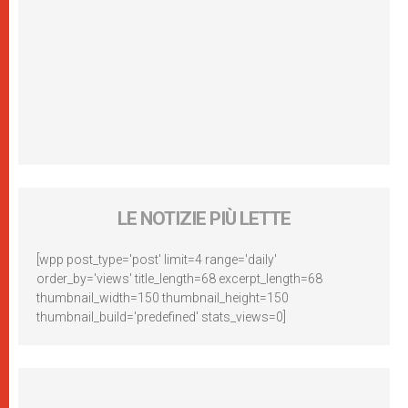
LE NOTIZIE PIÙ LETTE
[wpp post_type='post' limit=4 range='daily'
order_by='views' title_length=68 excerpt_length=68
thumbnail_width=150 thumbnail_height=150
thumbnail_build='predefined' stats_views=0]