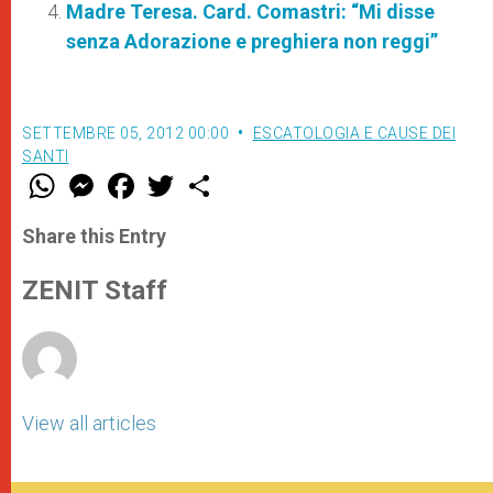
Madre Teresa. Card. Comastri: “Mi disse
senza Adorazione e preghiera non reggi”
SETTEMBRE 05, 2012 00:00
ESCATOLOGIA E CAUSE DEI
SANTI
W
M
F
T
S
h
e
a
w
h
a
s
c
i
a
t
s
e
t
r
Share this Entry
s
e
b
t
e
A
n
o
e
p
g
o
r
ZENIT Staff
p
e
k
r
View all articles