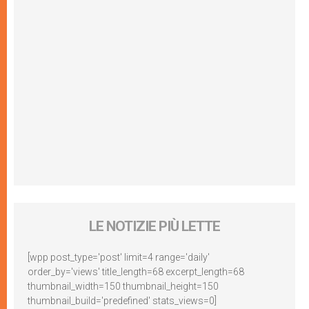
LE NOTIZIE PIÙ LETTE
[wpp post_type='post' limit=4 range='daily'
order_by='views' title_length=68 excerpt_length=68
thumbnail_width=150 thumbnail_height=150
thumbnail_build='predefined' stats_views=0]