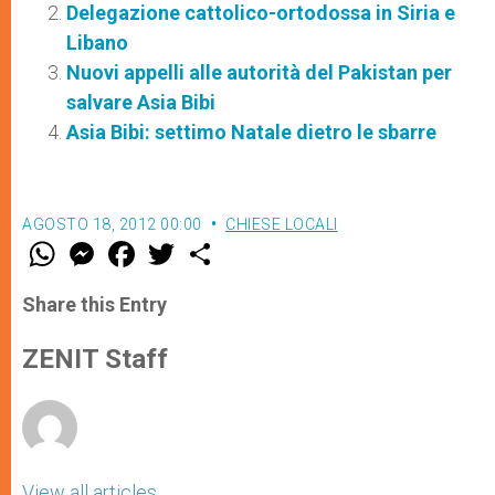
Delegazione cattolico-ortodossa in Siria e
Libano
Nuovi appelli alle autorità del Pakistan per
salvare Asia Bibi
Asia Bibi: settimo Natale dietro le sbarre
AGOSTO 18, 2012 00:00
CHIESE LOCALI
W
M
F
T
S
h
e
a
w
h
a
s
c
i
a
t
s
e
t
r
Share this Entry
s
e
b
t
e
A
n
o
e
p
g
o
r
ZENIT Staff
p
e
k
r
View all articles