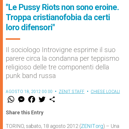
"Le Pussy Riots non sono eroine.
Troppa cristianofobia da certi
loro difensori"
Il sociologo Introvigne esprime il suo
parere circa la condanna per teppismo
religioso delle tre componenti della
punk band russa
AGOSTO 18, 2012 00:00
ZENIT STAFF
CHIESE LOCALI
W
M
F
T
S
h
e
a
w
h
a
s
c
i
a
t
s
e
t
r
Share this Entry
s
e
b
t
e
A
n
o
e
p
g
o
r
TORINO, sabato, 18 agosto 2012 (
ZENIT.org
) – Una