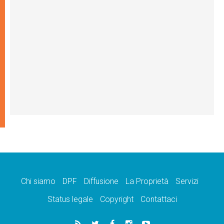
Chi siamo
DPF
Diffusione
La Proprietà
Servizi
Status legale
Copyright
Contattaci