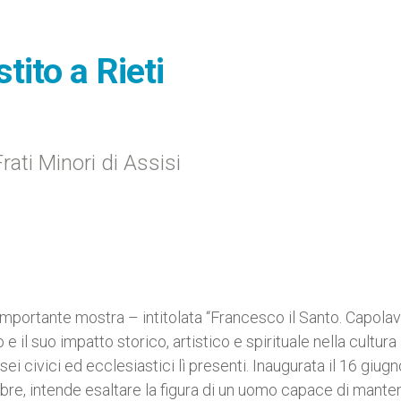
tito a Rieti
ati Minori di Assisi
’importante mostra – intitolata “Francesco il Santo. Capolav
e il suo impatto storico, artistico e spirituale nella cultura
usei civici ed ecclesiastici lì presenti. Inaugurata il 16 giugn
mbre, intende esaltare la figura di un uomo capace di mante