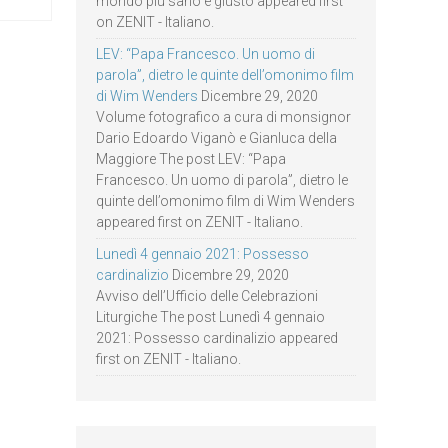
mondo più sano e giusto appeared first
on ZENIT - Italiano.
LEV: “Papa Francesco. Un uomo di
parola”, dietro le quinte dell’omonimo film
di Wim Wenders
Dicembre 29, 2020
Volume fotografico a cura di monsignor
Dario Edoardo Viganò e Gianluca della
Maggiore The post LEV: “Papa
Francesco. Un uomo di parola”, dietro le
quinte dell’omonimo film di Wim Wenders
appeared first on ZENIT - Italiano.
Lunedì 4 gennaio 2021: Possesso
cardinalizio
Dicembre 29, 2020
Avviso dell’Ufficio delle Celebrazioni
Liturgiche The post Lunedì 4 gennaio
2021: Possesso cardinalizio appeared
first on ZENIT - Italiano.