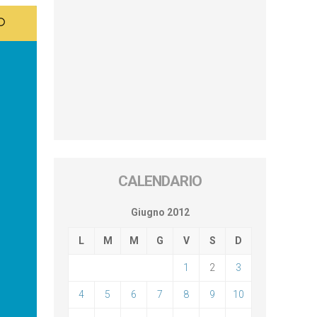
CALENDARIO
Giugno 2012
L
M
M
G
V
S
D
1
2
3
4
5
6
7
8
9
10