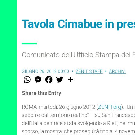
Tavola Cimabue in pres
Comunicato dell’Ufficio Stampa dei Fr
GIUGNO 26, 2012 00:00
ZENIT STAFF
ARCHIVI
W
M
F
T
S
h
e
a
w
h
a
s
c
i
a
t
s
e
t
r
Share this Entry
s
e
b
t
e
A
n
o
e
p
g
o
r
ROMA, martedì, 26 giugno 2012 (
ZENIT.org
).- Un
p
e
k
secoli e dal territorio reatino” – su San Francesco 
r
dell’Italia centrale si sta svolgendo a Rieti, nei m
scorso, la mostra, che proseguirà fino al 4 nove