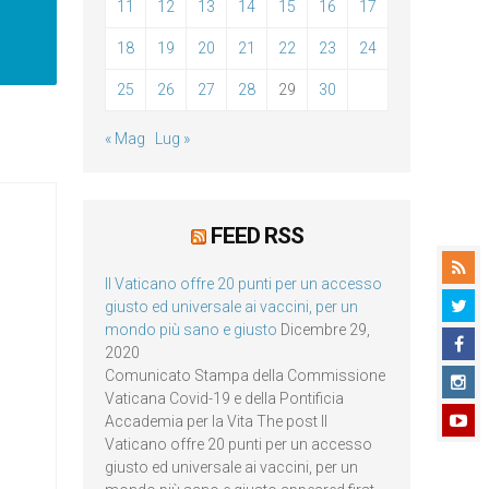
11
12
13
14
15
16
17
18
19
20
21
22
23
24
25
26
27
28
29
30
« Mag
Lug »
FEED RSS
Il Vaticano offre 20 punti per un accesso
giusto ed universale ai vaccini, per un
mondo più sano e giusto
Dicembre 29,
2020
Comunicato Stampa della Commissione
Vaticana Covid-19 e della Pontificia
Accademia per la Vita The post Il
Vaticano offre 20 punti per un accesso
giusto ed universale ai vaccini, per un