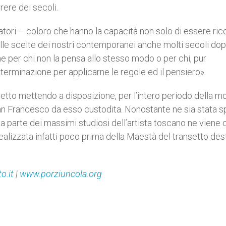
rrere dei secoli.
ri – coloro che hanno la capacità non solo di essere rico
lle scelte dei nostri contemporanei anche molti secoli dop
he per chi non la pensa allo stesso modo o per chi, pur
eterminazione per applicarne le regole ed il pensiero».
etto mettendo a disposizione, per l’intero periodo della mo
 san Francesco da esso custodita. Nonostante ne sia stata 
a parte dei massimi studiosi dell’artista toscano ne viene 
ealizzata infatti poco prima della Maestà del transetto des
o.it
|
www.porziuncola.org