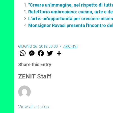
"Creare un'immagine, nel rispetto di tutte 
Refettorio ambrosiano: cucina, arte e des
L'arte: un'opportunità per crescere insie
Monsignor Ravasi presenta l'Incontro del 
GIUGNO 26, 2012 00:00
ARCHIVI
W
M
F
T
S
h
e
a
w
h
a
s
c
i
a
t
s
e
t
r
Share this Entry
s
e
b
t
e
A
n
o
e
p
g
o
r
ZENIT Staff
p
e
k
r
View all articles