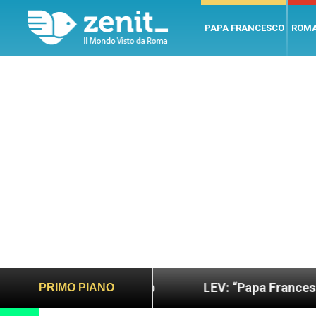
PAPA FRANCESCO
ROM
ù sano e giusto
LEV: “Papa Francesco. Un uomo 
PRIMO PIANO