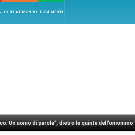
A
CHIESA E MONDO
DOCUMENTI
di parola”, dietro le quinte dell’omonimo film di Wim