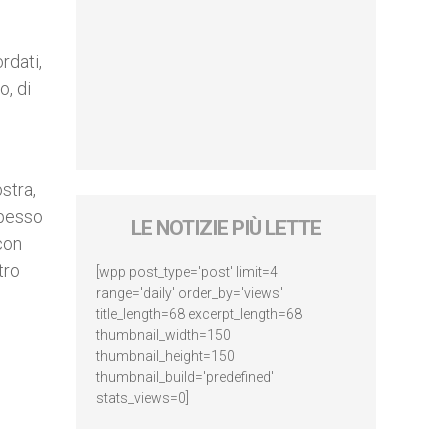
rdati,
o, di
stra,
spesso
LE NOTIZIE PIÙ LETTE
con
tro
[wpp post_type='post' limit=4
range='daily' order_by='views'
title_length=68 excerpt_length=68
thumbnail_width=150
thumbnail_height=150
thumbnail_build='predefined'
stats_views=0]