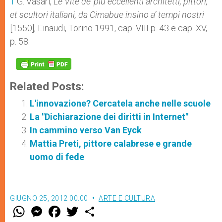
1
G. Vasari,
Le Vite de’ più eccellenti architetti, pittori,
et scultori italiani, da Cimabue insino a’ tempi nostri
[1550], Einaudi, Torino 1991, cap. VIII p. 43 e cap. XV,
p. 58.
Related Posts:
L'innovazione? Cercatela anche nelle scuole
La "Dichiarazione dei diritti in Internet"
In cammino verso Van Eyck
Mattia Preti, pittore calabrese e grande
uomo di fede
GIUGNO 25, 2012 00:00
ARTE E CULTURA
W
M
F
T
S
h
e
a
w
h