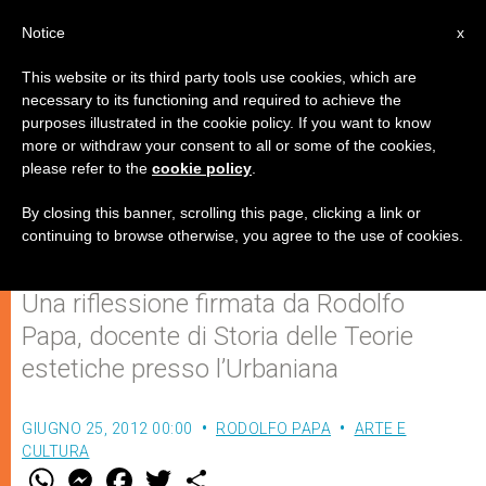
IT
Notice
x
This website or its third party tools use cookies, which are
necessary to its functioning and required to achieve the
purposes illustrated in the cookie policy. If you want to know
Tecnica, tecnologia, arte nella
more or withdraw your consent to all or some of the cookies,
please refer to the
cookie policy
.
situazione contemporanea
(Terza parte)
By closing this banner, scrolling this page, clicking a link or
continuing to browse otherwise, you agree to the use of cookies.
Una riflessione firmata da Rodolfo
Papa, docente di Storia delle Teorie
estetiche presso l’Urbaniana
GIUGNO 25, 2012 00:00
RODOLFO PAPA
ARTE E
CULTURA
W
M
F
T
S