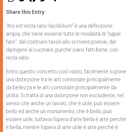
h
e
a
w
h
a
s
c
i
a
t
s
e
t
r
Share this Entry
s
e
b
t
e
A
n
o
e
p
g
o
r
“Ars est recta ratio factibilium”
è una definizione
p
e
k
ampia, che tiene insieme tutte le modalità di “saper
r
fare”: dal costruire tavoli allo scrivere poesie, dal
dipingere al cucinare, purché siano fatti bene, con
recta ratio
.
Entro questo concetto così vasto, facilmente si pone
una distinzione tra le arti connotate principalmente
da bellezza e le arti connotate principalmente da
utilità. Si tratta di una distinzione non escludente, nel
senso che anche un tavolo, che è utile, può essere
bello ed anche un monumento, che è bello, può
essere utile, tuttavia l’opera d’arte bella è arte perché
è bella, mentre l’opera di arte utile è arte perché è