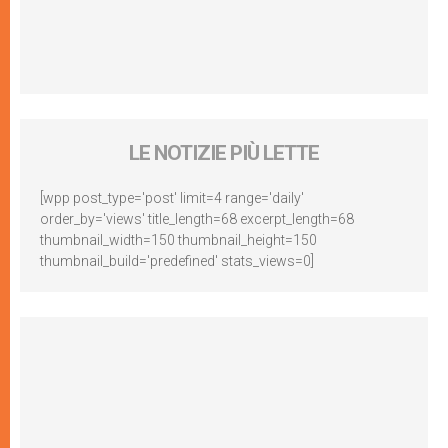
LE NOTIZIE PIÙ LETTE
[wpp post_type='post' limit=4 range='daily'
order_by='views' title_length=68 excerpt_length=68
thumbnail_width=150 thumbnail_height=150
thumbnail_build='predefined' stats_views=0]