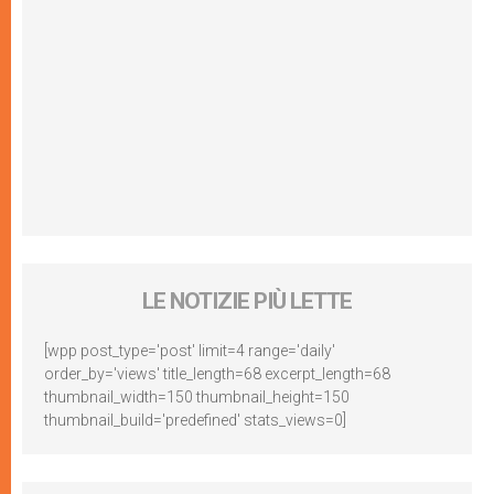
LE NOTIZIE PIÙ LETTE
[wpp post_type='post' limit=4 range='daily'
order_by='views' title_length=68 excerpt_length=68
thumbnail_width=150 thumbnail_height=150
thumbnail_build='predefined' stats_views=0]