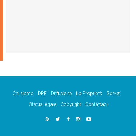
Chi siamo
DPF
Diffusione
La Proprietà
Servizi
Status legale
Copyright
Contattaci