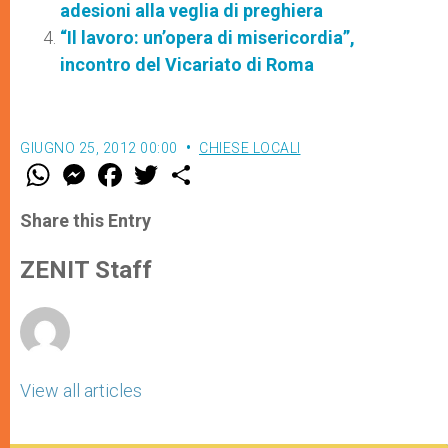
adesioni alla veglia di preghiera
“Il lavoro: un’opera di misericordia”,
incontro del Vicariato di Roma
GIUGNO 25, 2012 00:00
CHIESE LOCALI
W
M
F
T
S
h
e
a
w
h
a
s
c
i
a
t
s
e
t
r
Share this Entry
s
e
b
t
e
A
n
o
e
p
g
o
r
ZENIT Staff
p
e
k
r
View all articles