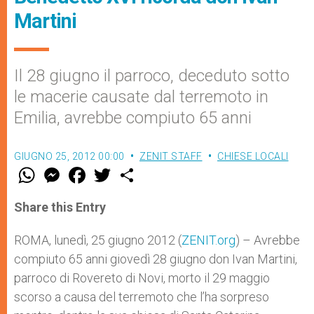
Martini
Il 28 giugno il parroco, deceduto sotto
le macerie causate dal terremoto in
Emilia, avrebbe compiuto 65 anni
GIUGNO 25, 2012 00:00
ZENIT STAFF
CHIESE LOCALI
W
M
F
T
S
h
e
a
w
h
a
s
c
i
a
t
s
e
t
r
Share this Entry
s
e
b
t
e
A
n
o
e
p
g
o
r
ROMA, lunedì, 25 giugno 2012 (
ZENIT.org
) – Avrebbe
p
e
k
compiuto 65 anni giovedì 28 giugno don Ivan Martini,
r
parroco di Rovereto di Novi, morto il 29 maggio
scorso a causa del terremoto che l’ha sorpreso