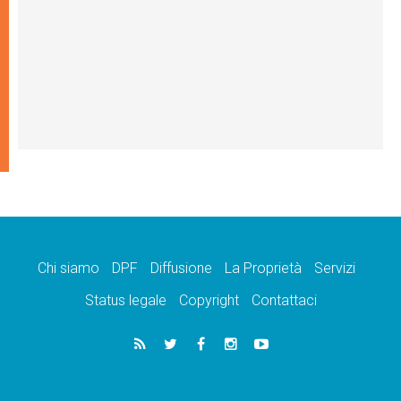
Chi siamo
DPF
Diffusione
La Proprietà
Servizi
Status legale
Copyright
Contattaci