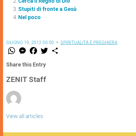
Cerca il Regno di Dio
Stupiti di fronte a Gesù
Nel poco
GIUGNO 19, 2012 00:00
SPIRITUALITÀ E PREGHIERA
W
M
F
T
S
h
e
a
w
h
a
s
c
i
a
t
s
e
t
r
Share this Entry
s
e
b
t
e
A
n
o
e
p
g
o
r
ZENIT Staff
p
e
k
r
View all articles