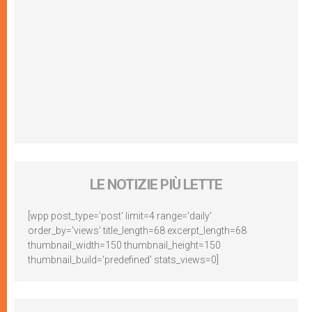
LE NOTIZIE PIÙ LETTE
[wpp post_type='post' limit=4 range='daily'
order_by='views' title_length=68 excerpt_length=68
thumbnail_width=150 thumbnail_height=150
thumbnail_build='predefined' stats_views=0]