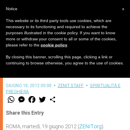
IT
Notice
x
This website or its third party tools use cookies, which are
necessary to its functioning and required to achieve the
purposes illustrated in the cookie policy. If you want to know
"Siate perfetti come il Padre"
more or withdraw your consent to all or some of the cookies,
please refer to the
cookie policy
.
By closing this banner, scrolling this page, clicking a link or
Meditazione quotidiana sulla Parola di
continuing to browse otherwise, you agree to the use of cookies.
Dio
GIUGNO 19, 2012 00:00
ZENIT STAFF
SPIRITUALITÀ E
PREGHIERA
W
M
F
T
S
h
e
a
w
h
a
s
c
i
a
t
s
e
t
r
Share this Entry
s
e
b
t
e
A
n
o
e
p
g
o
r
ROMA, martedì, 19 giugno 2012 (
ZENIT.org
).
p
e
k