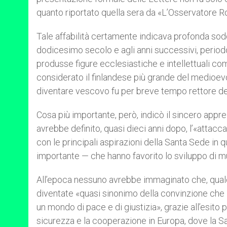
quanto riportato quella sera da «L’Osservatore 
Tale affabilità certamente indicava profonda soddis
dodicesimo secolo e agli anni successivi, periodo 
produsse figure ecclesiastiche e intellettuali c
considerato il finlandese più grande del medioev
diventare vescovo fu per breve tempo rettore de
Cosa più importante, però, indicò il sincero appr
avrebbe definito, quasi dieci anni dopo, l’«attacc
con le principali aspirazioni della Santa Sede in
importante — che hanno favorito lo sviluppo di mu
All’epoca nessuno avrebbe immaginato che, qualch
diventate «quasi sinonimo della convinzione che il
un mondo di pace e di giustizia», grazie all’esit
sicurezza e la cooperazione in Europa, dove la S