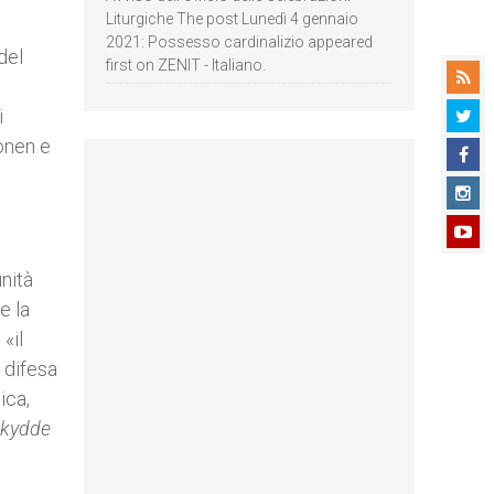
Liturgiche The post Lunedì 4 gennaio
2021: Possesso cardinalizio appeared
del
first on ZENIT - Italiano.
i
konen e
nità
e la
«il
a difesa
ica,
skydde