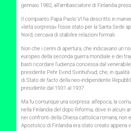
gennaio 1982, all’ambasciatore di Finlandia press
Il compianto Papa Paolo VI ha descritto in mani
«lieta sorpresa» fosse stato per la Santa Sede app
Nord, cercava di stabilire relazioni formali.
Non che i cenni di apertura, che indicavano un ri
europeo della seconda guerra mondiale e dei tragi
basti ricordare l’udienza concessa dal venerabile 
presidente Pehr Evind Svinhufvud, che, in qualit
di Stato
de facto
della neo-indipendente Repubbli
presidente dal 1931 al 1937.
Ma fu comunque una sorpresa: all’epoca, la comun
nella Finlandia del dopo Riforma, dove in alcuni 
nei confronti della Chiesa cattolica romana, non e
Apostolico di Finlandia era stato creato appena ve