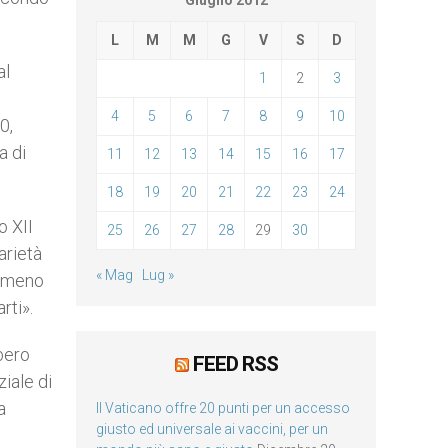
Giugno 2012
L
M
M
G
V
S
D
al
1
2
3
4
5
6
7
8
9
10
0,
a di
11
12
13
14
15
16
17
18
19
20
21
22
23
24
o XII
25
26
27
28
29
30
arietà
« Mag
Lug »
a meno
rti».
bero
FEED RSS
iale di
a
Il Vaticano offre 20 punti per un accesso
giusto ed universale ai vaccini, per un