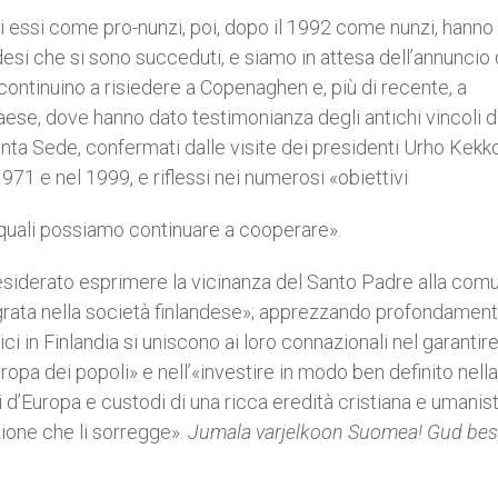
i di essi come pro-nunzi, poi, dopo il 1992 come nunzi, hanno
ndesi che si sono succeduti, e siamo in attesa dell’annuncio 
ontinuino a risiedere a Copenaghen e, più di recente, a
ese, dove hanno dato testimonianza degli antichi vincoli d
Santa Sede, confermati dalle visite dei presidenti Urho Kek
971 e nel 1999, e riflessi nei numerosi «obiettivi
i quali possiamo continuare a cooperare».
desiderato esprimere la vicinanza del Santo Padre alla comu
egrata nella società finlandese»; apprezzando profondament
ici in Finlandia si uniscono ai loro connazionali nel garantire 
ropa dei popoli» e nell’«investire in modo ben definito nell
i d’Europa e custodi di una ricca eredità cristiana e umanist
ione che li sorregge».
Jumala varjelkoon Suomea! Gud be