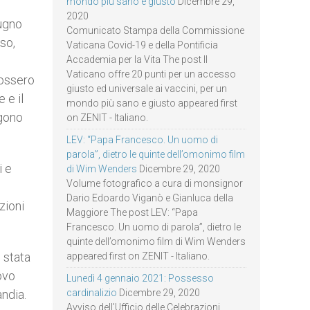
mondo più sano e giusto
Dicembre 29,
2020
iugno
Comunicato Stampa della Commissione
so,
Vaticana Covid-19 e della Pontificia
Accademia per la Vita The post Il
Vaticano offre 20 punti per un accesso
fossero
giusto ed universale ai vaccini, per un
 e il
mondo più sano e giusto appeared first
ggono
on ZENIT - Italiano.
LEV: “Papa Francesco. Un uomo di
parola”, dietro le quinte dell’omonimo film
i e
di Wim Wenders
Dicembre 29, 2020
Volume fotografico a cura di monsignor
Dario Edoardo Viganò e Gianluca della
zioni
Maggiore The post LEV: “Papa
Francesco. Un uomo di parola”, dietro le
quinte dell’omonimo film di Wim Wenders
 stata
appeared first on ZENIT - Italiano.
covo
Lunedì 4 gennaio 2021: Possesso
ndia.
cardinalizio
Dicembre 29, 2020
Avviso dell’Ufficio delle Celebrazioni