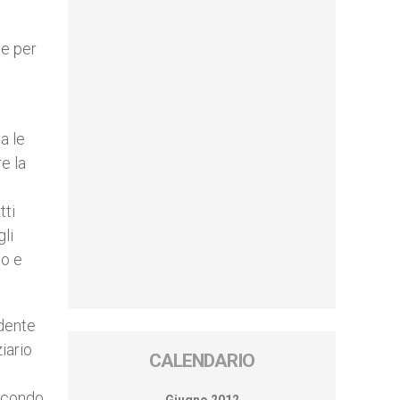
ne per
a le
e la
tti
gli
so e
idente
iario
CALENDARIO
secondo