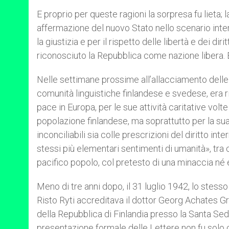
E proprio per queste ragioni la sorpresa fu lieta
affermazione del nuovo Stato nello scenario inter
la giustizia e per il rispetto delle libertà e dei dir
riconosciuto la Repubblica come nazione libera. E 
Nelle settimane prossime all’allacciamento delle
comunità linguistiche finlandese e svedese, era ri
pace in Europa, per le sue attività caritative volt
popolazione finlandese, ma soprattutto per la sua 
inconciliabili sia colle prescrizioni del diritto int
stessi più elementari sentimenti di umanità», tra
pacifico popolo, col pretesto di una minaccia né
Meno di tre anni dopo, il 31 luglio 1942, lo stesso
Risto Ryti accreditava il dottor Georg Achates G
della Repubblica di Finlandia presso la Santa Sede
presentazione formale delle Lettere non fu solo c