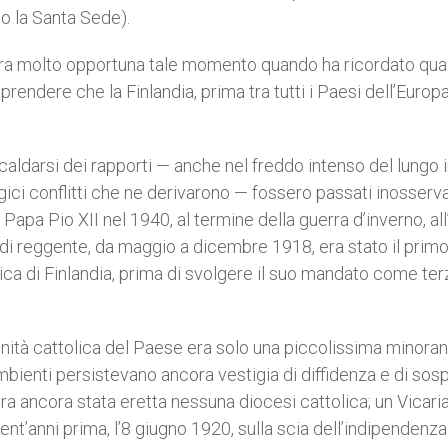
o la Santa Sede).
era molto opportuna tale momento quando ha ricordato qua
rendere che la Finlandia, prima tra tutti i Paesi dell’Europ
scaldarsi dei rapporti — anche nel freddo intenso del lungo 
ci conflitti che ne derivarono — fossero passati inosserva
Papa Pio XII nel 1940, al termine della guerra d’inverno, all
à di reggente, da maggio a dicembre 1918, era stato il prim
ca di Finlandia, prima di svolgere il suo mandato come ter
ità cattolica del Paese era solo una piccolissima minoran
ambienti persistevano ancora vestigia di diffidenza e di sos
ra ancora stata eretta nessuna diocesi cattolica; un Vicari
nt’anni prima, l’8 giugno 1920, sulla scia dell’indipendenza