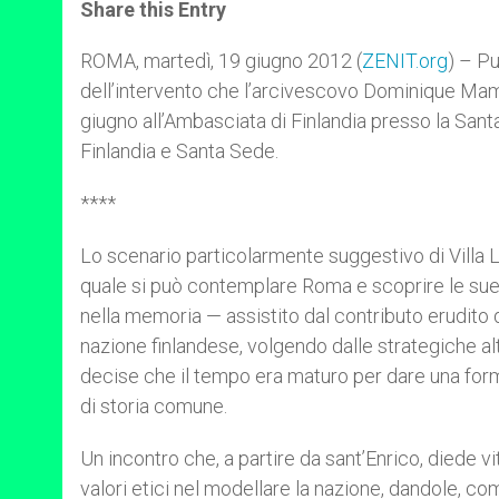
t
s
e
t
r
Share this Entry
s
e
b
t
e
A
n
o
e
p
g
o
r
ROMA, martedì, 19 giugno 2012 (
ZENIT.org
) – Pu
p
e
k
dell’intervento che l’arcivescovo Dominique Mamber
r
giugno all’Ambasciata di Finlandia presso la Santa
Finlandia e Santa Sede.
****
Lo scenario particolarmente suggestivo di Villa Lan
quale si può contemplare Roma e scoprire le sue 
nella memoria — assistito dal contributo erudito 
nazione finlandese, volgendo dalle strategiche alt
decise che il tempo era maturo per dare una form
di storia comune.
Un incontro che, a partire da sant’Enrico, diede v
valori etici nel modellare la nazione, dandole, c