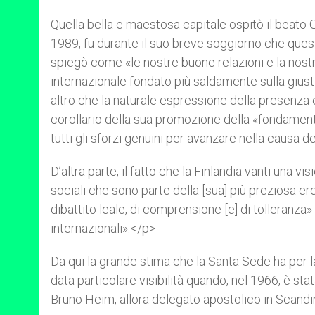
Quella bella e maestosa capitale ospitò il beato Gi
1989; fu durante il suo breve soggiorno che ques
spiegò come «le nostre buone relazioni e la nostra
internazionale fondato più saldamente sulla giust
altro che la naturale espressione della presenza e
corollario della sua promozione della «fondamental
tutti gli sforzi genuini per avanzare nella causa d
D’altra parte, il fatto che la Finlandia vanti una vis
sociali che sono parte della [sua] più preziosa er
dibattito leale, di comprensione [e] di tolleranza»
internazionali».</p>
Da qui la grande stima che la Santa Sede ha per la
data particolare visibilità quando, nel 1966, è stat
Bruno Heim, allora delegato apostolico in Scandin