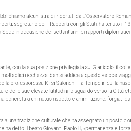
bblichiamo alcuni stralci, riportati da L’Osservatore Roman
ti, segretario per i Rapporti con gli Stati, ha tenuto il 18
 Sede in occasione dei settant’anni di rapporti diplomatici 
te, con la sua posizione privilegiata sul Gianicolo, il colle
molteplici ricchezze, ben si addice a questo veloce viagg
della professoressa Kirsi Salonen — al tempo in cui la nas
ure delle sue elevate latitudini lo sguardo verso la Città et
a concreta a un mutuo rispetto e ammirazione, forgiati da
ita a una tradizione culturale che ha assegnato un posto d’o
ome ha detto il beato Giovanni Paolo II, «permanenza e forza