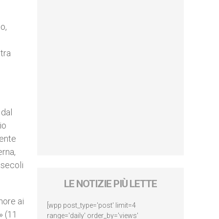
o,
tra
 dal
io
cente
erna,
 secoli
LE NOTIZIE PIÙ LETTE
nore ai
[wpp post_type='post' limit=4
» (11
range='daily' order_by='views'