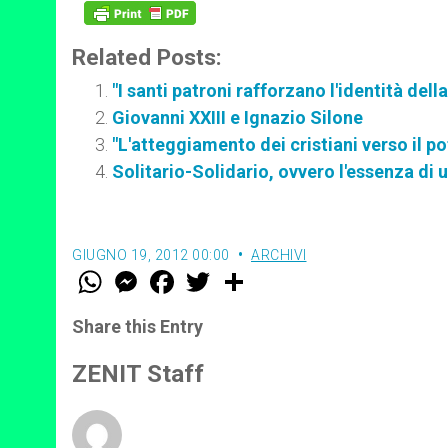
Related Posts:
"I santi patroni rafforzano l'identità del
Giovanni XXIII e Ignazio Silone
"L'atteggiamento dei cristiani verso il p
Solitario-Solidario, ovvero l'essenza di
GIUGNO 19, 2012 00:00
ARCHIVI
W
M
F
T
S
h
e
a
w
h
a
s
c
i
a
t
s
e
t
r
Share this Entry
s
e
b
t
e
A
n
o
e
p
g
o
r
ZENIT Staff
p
e
k
r