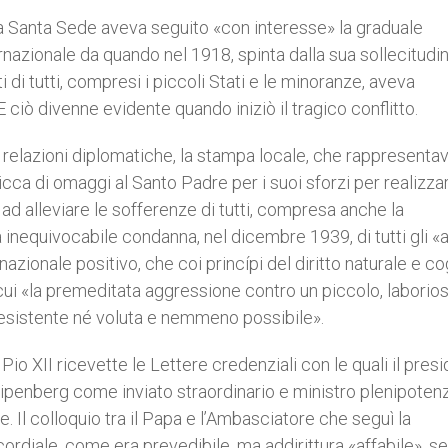
; la Santa Sede aveva seguito «con interesse» la graduale
nazionale da quando nel 1918, spinta dalla sua sollecitudi
itti di tutti, compresi i piccoli Stati e le minoranze, aveva
ciò divenne evidente quando iniziò il tragico conflitto.
 relazioni diplomatiche, la stampa locale, che rappresentav
cca di omaggi al Santo Padre per i suoi sforzi per realizzar
e ad alleviare le sofferenze di tutti, compresa anche la
inequivocabile condanna, nel dicembre 1939, di tutti gli «a
ernazionale positivo, che coi princípi del diritto naturale e co
 cui «la premeditata aggressione contro un piccolo, laborio
 esistente né voluta e nemmeno possibile».
 Pio XII ricevette le Lettere credenziali con le quali il pres
ripenberg come inviato straordinario e ministro plenipotenz
. Il colloquio tra il Papa e l’Ambasciatore che seguì la
ordiale, come era prevedibile, ma addirittura «affabile», 