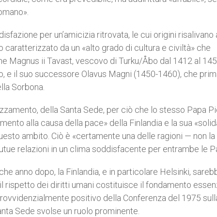
Romano».
fazione per un’amicizia ritrovata, le cui origini risalivano 
caratterizzato da un «alto grado di cultura e civiltà» che
ome Magnus ii Tavast, vescovo di Turku/Åbo dal 1412 al 145
o, e il suo successore Olavus Magni (1450-1460), che prim
lla Sorbona.
ezzamento, della Santa Sede, per ciò che lo stesso Papa Pi
amento alla causa della pace» della Finlandia e la sua «solid
 questo ambito. Ciò è «certamente una delle ragioni — non l
tue relazioni in un clima soddisfacente per entrambe le Pa
e anno dopo, la Finlandia, e in particolare Helsinki, sareb
 rispetto dei diritti umani costituisce il fondamento essenz
o provvidenzialmente positivo della Conferenza del 1975 sull
anta Sede svolse un ruolo prominente.