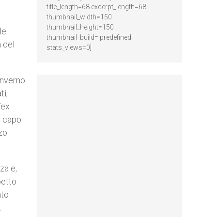
title_length=68 excerpt_length=68
thumbnail_width=150
thumbnail_height=150
le
thumbnail_build='predefined'
a del
stats_views=0]
inverno
ti;
’ex
o capo
zo
za e,
petto
ato
.