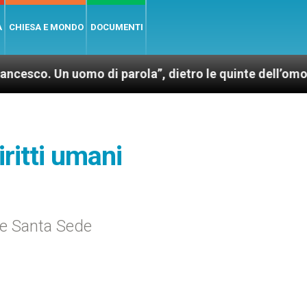
A
CHIESA E MONDO
DOCUMENTI
uomo di parola”, dietro le quinte dell’omonimo film d
iritti umani
a e Santa Sede