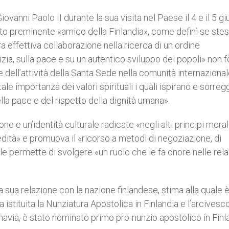
ovanni Paolo II durante la sua visita nel Paese il 4 e il 5 g
to preminente «amico della Finlandia», come definì se stes
 effettiva collaborazione nella ricerca di un ordine
izia, sulla pace e su un autentico sviluppo dei popoli» non 
 dell’attività della Santa Sede nella comunità internazionale
e importanza dei valori spirituali i quali ispirano e sorre
ella pace e del rispetto della dignità umana».
ione e un’identità culturale radicate «negli alti principi moral
edità» e promuova il «ricorso a metodi di negoziazione, di
 le permette di svolgere «un ruolo che le fa onore nelle rela
 sua relazione con la nazione finlandese, stima alla quale è
a istituita la Nunziatura Apostolica in Finlandia e l’arcives
avia, è stato nominato primo pro-nunzio apostolico in Finla