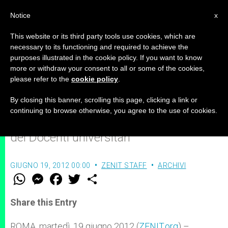
IT
Notice
x
This website or its third party tools use cookies, which are
necessary to its functioning and required to achieve the
purposes illustrated in the cookie policy. If you want to know
Giovani, Formazione, Università
more or withdraw your consent to all or some of the cookies,
please refer to the
cookie policy
.
By closing this banner, scrolling this page, clicking a link or
Diocesi di Roma: al via, giovedì 21
continuing to browse otherwise, you agree to the use of cookies.
giugno, il IX Simposio Internazionale
dei Docenti universitari
GIUGNO 19, 2012 00:00
ZENIT STAFF
ARCHIVI
W
M
F
T
S
h
e
a
w
h
a
s
c
i
a
t
s
e
t
r
Share this Entry
s
e
b
t
e
A
n
o
e
p
g
o
r
ROMA, martedì, 19 giugno 2012 (
ZENIT.org
) –