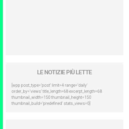
LE NOTIZIE PIÙ LETTE
[wpp post_type='post' limit=4 range='daily'
order_by='views' title_length=68 excerpt_length=68
thumbnail_width=150 thumbnail_height=150
thumbnail_build='predefined' stats_views=0]