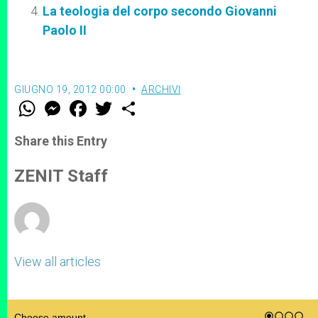
La teologia del corpo secondo Giovanni
Paolo II
GIUGNO 19, 2012 00:00
ARCHIVI
W
M
F
T
S
h
e
a
w
h
a
s
c
i
a
t
s
e
t
r
Share this Entry
s
e
b
t
e
A
n
o
e
p
g
o
r
ZENIT Staff
p
e
k
r
View all articles