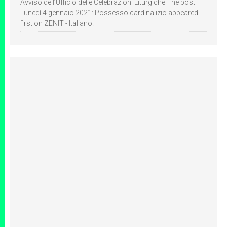
Avviso dell’Ufficio delle Celebrazioni Liturgiche The post
Lunedì 4 gennaio 2021: Possesso cardinalizio appeared
first on ZENIT - Italiano.