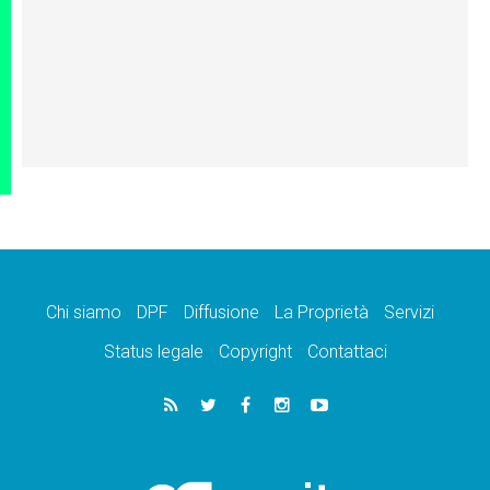
Chi siamo
DPF
Diffusione
La Proprietà
Servizi
Status legale
Copyright
Contattaci