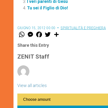
I veri parenti di Gesù
Tu sei il Figlio di Dio!
GIUGNO 15, 2012 00:00
SPIRITUALITÀ E PREGHIERA
W
M
F
T
S
h
e
a
w
h
a
s
c
i
a
t
s
e
t
r
Share this Entry
s
e
b
t
e
A
n
o
e
p
g
o
r
ZENIT Staff
p
e
k
r
View all articles