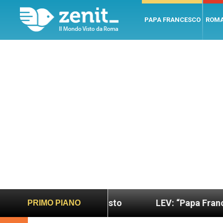
PAPA FRANCESCO
ROM
o più sano e giusto
LEV: “Papa Francesco. Un uo
PRIMO PIANO