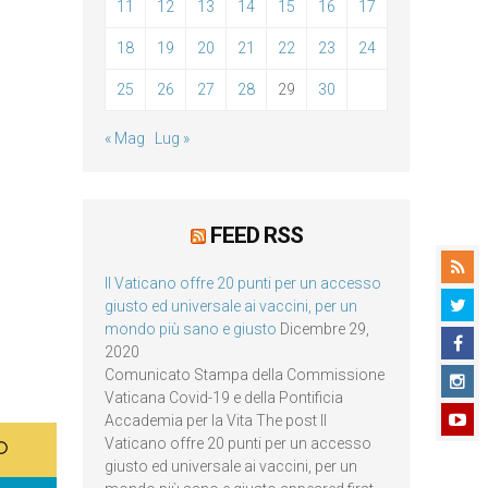
11
12
13
14
15
16
17
18
19
20
21
22
23
24
25
26
27
28
29
30
« Mag
Lug »
FEED RSS
Il Vaticano offre 20 punti per un accesso
giusto ed universale ai vaccini, per un
mondo più sano e giusto
Dicembre 29,
2020
Comunicato Stampa della Commissione
Vaticana Covid-19 e della Pontificia
Accademia per la Vita The post Il
Vaticano offre 20 punti per un accesso
giusto ed universale ai vaccini, per un