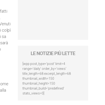
fatti
.
 Venuti
 colpì
i sa
 sarà
o
LE NOTIZIE PIÙ LETTE
[wpp post_type='post' limit=4
range='daily' order_by='views'
title_length=68 excerpt_length=68
thumbnail_width=150
 come
thumbnail_height=150
thumbnail_build='predefined'
alla
stats_views=0]