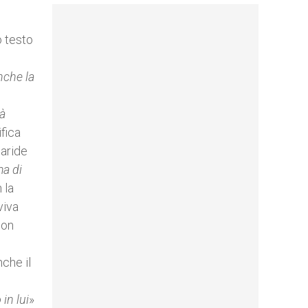
o testo
nche la
rà
ifica
 aride
ma di
 la
viva
con
nche il
in lui
»