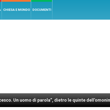
A
CHIESA E MONDO
DOCUMENTI
mo di parola”, dietro le quinte dell’omonimo film di 