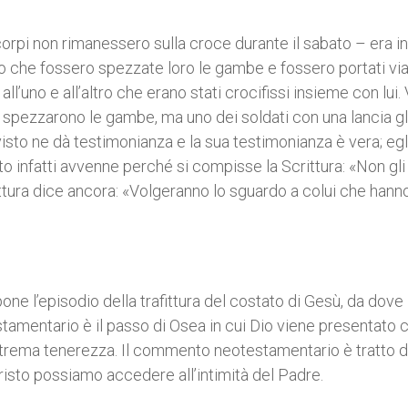
corpi non rimanessero sulla croce durante il sabato – era in
o che fossero spezzate loro le gambe e fossero portati via
’uno e all’altro che erano stati crocifissi insieme con lui.
 spezzarono le gambe, ma uno dei soldati con una lancia gli
 visto ne dà testimonianza e la sua testimonianza è vera; egl
to infatti avvenne perché si compisse la Scrittura: «Non gli
ttura dice ancora: «Volgeranno lo sguardo a colui che hann
one l’episodio della trafittura del costato di Gesù, da dove
amentario è il passo di Osea in cui Dio viene presentato
strema tenerezza. Il commento neotestamentario è tratto d
 Cristo possiamo accedere all’intimità del Padre.