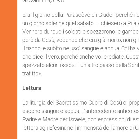
Giovanni 19,31-37
Era il giorno della Parascève e i Giudei, perché i 
un giorno solenne quel sabato –, chiesero a Pilat
Vennero dunque i soldati e spezzarono le gambe all
però da Gesù, vedendo che era già morto, non gli
il fianco, e subito ne uscì sangue e acqua. Chi ha
che dice il vero, perché anche voi crediate. Ques
spezzato alcun osso». E un altro passo della Scri
trafitto».
Lettura
La liturgia del Sacratissimo Cuore di Gesù ci prop
escono sangue e acqua. L’antecedente anticotest
Padre e Madre per Israele, con espressioni di e
lettera agli Efesini: nell’immensità dell’amore di