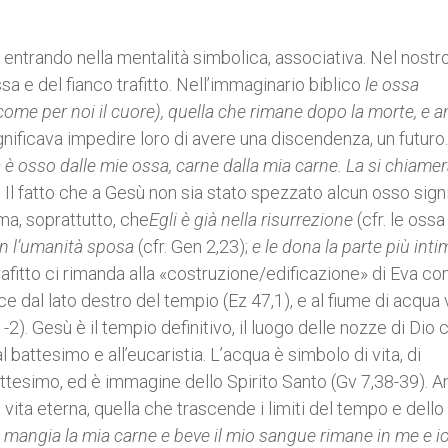
entrando nella mentalità simbolica, associativa. Nel nostr
sa e del fianco trafitto. Nell’immaginario biblico
le ossa
come per noi il cuore), quella che rimane dopo la morte, e a
gnificava impedire loro di avere una discendenza, un futuro.
 è osso dalle mie ossa, carne dalla mia carne. La si chiame
. Il fatto che a Gesù non sia stato spezzato alcun osso sign
 ma, soprattutto, che
Egli è già nella risurrezione
(cfr. le ossa
on l’umanità sposa
(cfr. Gen 2,23);
e le dona la parte più inti
trafitto ci rimanda alla «costruzione/edificazione» di Eva con
e dal lato destro del tempio (Ez 47,1), e al fiume di acqua 
-2). Gesù è il tempio definitivo, il luogo delle nozze di Dio 
 battesimo e all’eucaristia. L’acqua è simbolo di vita, di
battesimo, ed è immagine dello Spirito Santo (Gv 7,38-39). A
a vita eterna, quella che trascende i limiti del tempo e dello
 mangia la mia carne e beve il mio sangue rimane in me e io 