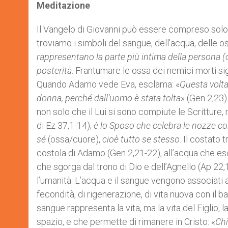
Meditazione
Il Vangelo di Giovanni può essere compreso solo 
troviamo i simboli del sangue, dell’acqua, delle os
rappresentano la parte più intima della persona (
posterità
. Frantumare le ossa dei nemici morti si
Quando Adamo vede Eva, esclama: «
Questa volta
donna, perché dall’uomo è stata tolta
» (Gen 2,23)
non solo che il Lui si sono compiute le Scritture,
di Ez 37,1-14);
è lo Sposo che celebra le nozze c
sé
(ossa/cuore),
cioè tutto se stesso
. Il costato 
costola di Adamo (Gen 2,21-22), all’acqua che esc
che sgorga dal trono di Dio e dell’Agnello (Ap 22,1
l’umanità. L’acqua e il sangue vengono associati al
fecondità, di rigenerazione, di vita nuova con il 
sangue rappresenta la vita, ma la vita del Figlio, l
spazio, e che permette di rimanere in Cristo: «
Chi