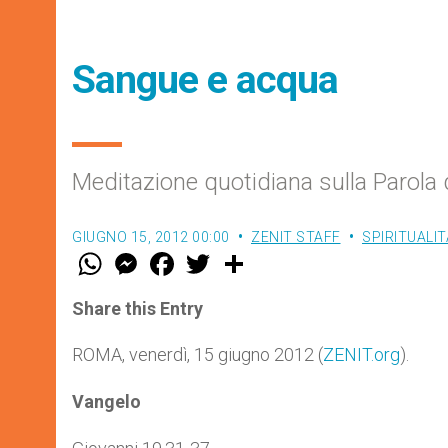
Sangue e acqua
Meditazione quotidiana sulla Parola 
GIUGNO 15, 2012 00:00
ZENIT STAFF
SPIRITUALI
W
M
F
T
S
h
e
a
w
h
a
s
c
i
a
t
s
e
t
r
Share this Entry
s
e
b
t
e
A
n
o
e
p
g
o
r
ROMA, venerdì, 15 giugno 2012 (
ZENIT.org
).
p
e
k
r
Vangelo