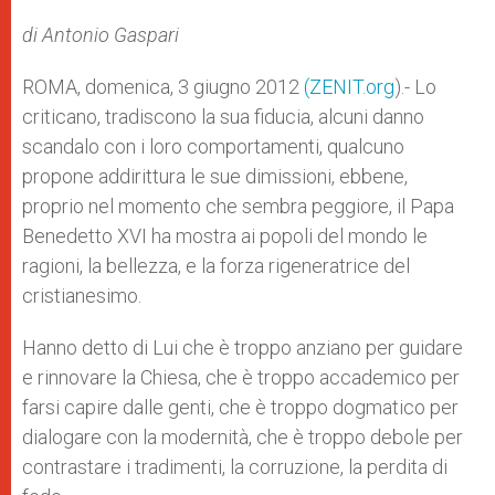
A
n
o
e
p
g
o
r
di Antonio Gaspari
p
e
k
r
ROMA, domenica, 3 giugno 2012
(ZENIT.org
).- Lo
criticano, tradiscono la sua fiducia, alcuni danno
scandalo con i loro comportamenti, qualcuno
propone addirittura le sue dimissioni, ebbene,
proprio nel momento che sembra peggiore, il Papa
Benedetto XVI ha mostra ai popoli del mondo le
ragioni, la bellezza, e la forza rigeneratrice del
cristianesimo.
Hanno detto di Lui che è troppo anziano per guidare
e rinnovare la Chiesa, che è troppo accademico per
farsi capire dalle genti, che è troppo dogmatico per
dialogare con la modernità, che è troppo debole per
contrastare i tradimenti, la corruzione, la perdita di