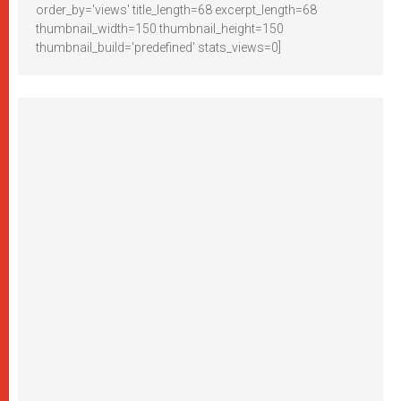
order_by='views' title_length=68 excerpt_length=68
thumbnail_width=150 thumbnail_height=150
thumbnail_build='predefined' stats_views=0]