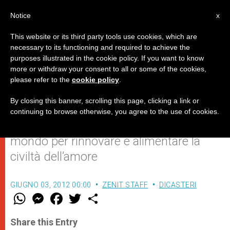
IT
Notice
x
This website or its third party tools use cookies, which are
necessary to its functioning and required to achieve the
purposes illustrated in the cookie policy. If you want to know
Più lo criticano e più la gente
more or withdraw your consent to all or some of the cookies,
please refer to the
cookie policy
.
corre ad ascoltarlo
By closing this banner, scrolling this page, clicking a link or
continuing to browse otherwise, you agree to the use of cookies.
Benedetto XVI anima le famiglie del
mondo per rinnovare e alimentare la
civiltà dell’amore
GIUGNO 03, 2012 00:00
ZENIT STAFF
DICASTERI
W
M
F
T
S
h
e
a
w
h
a
s
c
i
a
t
s
e
t
r
Share this Entry
s
e
b
t
e