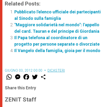
Related Posts:
Pubblicato l'elenco ufficiale dei partecipanti
al Sinodo sulla famiglia
"Maggiore solidarietà nel mondo": l'appello
del card. Tauran e del principe di Giordania
Il Papa telefona al coordinatore di un
progetto per persone separate o divorziate
Il Vangelo della famiglia, gioia per il mondo
GIUGNO 03, 2012 00:00
DICASTERI
W
M
F
T
S
h
e
a
w
h
a
s
c
i
a
t
s
e
t
r
Share this Entry
s
e
b
t
e
A
n
o
e
p
g
o
r
ZENIT Staff
p
e
k
r