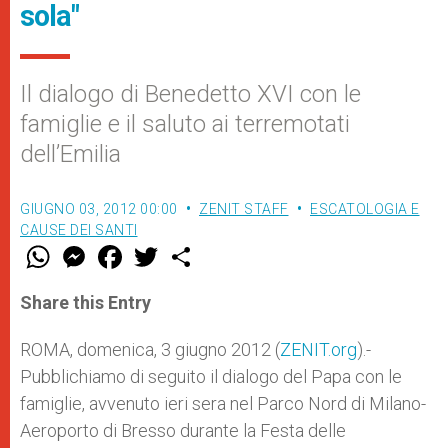
sola"
Il dialogo di Benedetto XVI con le
famiglie e il saluto ai terremotati
dell’Emilia
GIUGNO 03, 2012 00:00
ZENIT STAFF
ESCATOLOGIA E
CAUSE DEI SANTI
W
M
F
T
S
h
e
a
w
h
a
s
c
i
a
t
s
e
t
r
Share this Entry
s
e
b
t
e
A
n
o
e
p
g
o
r
ROMA, domenica, 3 giugno 2012 (
ZENIT.org
).-
p
e
k
Pubblichiamo di seguito il dialogo del Papa con le
r
famiglie, avvenuto ieri sera nel Parco Nord di Milano-
Aeroporto di Bresso durante la Festa delle