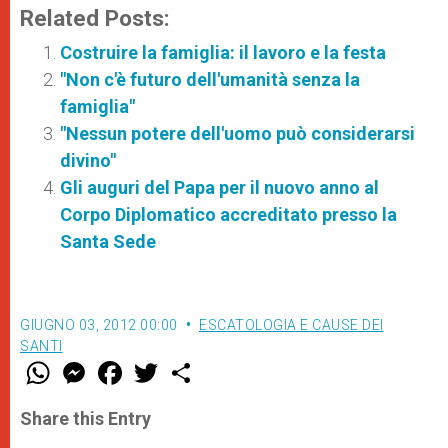
Related Posts:
Costruire la famiglia: il lavoro e la festa
"Non c'è futuro dell'umanità senza la
famiglia"
"Nessun potere dell'uomo può considerarsi
divino"
Gli auguri del Papa per il nuovo anno al
Corpo Diplomatico accreditato presso la
Santa Sede
GIUGNO 03, 2012 00:00
ESCATOLOGIA E CAUSE DEI
SANTI
W
M
F
T
S
h
e
a
w
h
a
s
c
i
a
t
s
e
t
r
Share this Entry
s
e
b
t
e
A
n
o
e