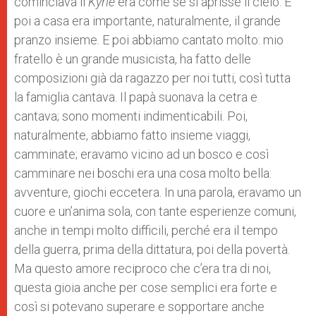
cominciava il
Kyrie
era come se si aprisse il cielo. E
poi a casa era importante, naturalmente, il grande
pranzo insieme. E poi abbiamo cantato molto: mio
fratello è un grande musicista, ha fatto delle
composizioni già da ragazzo per noi tutti, così tutta
la famiglia cantava. Il papà suonava la cetra e
cantava; sono momenti indimenticabili. Poi,
naturalmente, abbiamo fatto insieme viaggi,
camminate; eravamo vicino ad un bosco e così
camminare nei boschi era una cosa molto bella:
avventure, giochi eccetera. In una parola, eravamo un
cuore e un’anima sola, con tante esperienze comuni,
anche in tempi molto difficili, perché era il tempo
della guerra, prima della dittatura, poi della povertà.
Ma questo amore reciproco che c’era tra di noi,
questa gioia anche per cose semplici era forte e
così si potevano superare e sopportare anche