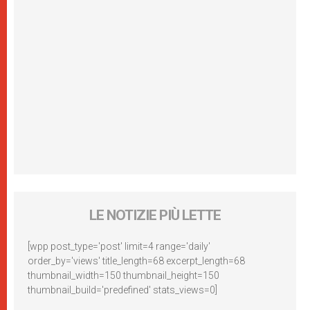
LE NOTIZIE PIÙ LETTE
[wpp post_type='post' limit=4 range='daily'
order_by='views' title_length=68 excerpt_length=68
thumbnail_width=150 thumbnail_height=150
thumbnail_build='predefined' stats_views=0]