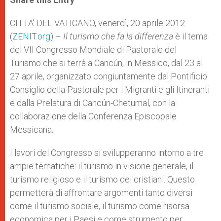
s
e
b
t
e
A
n
o
e
p
g
o
r
CITTA’ DEL VATICANO, venerdì, 20 aprile 2012
p
e
k
(
ZENIT.org
r
) –
Il turismo che fa la differenza
è il tema
del VII Congresso Mondiale di Pastorale del
Turismo che si terrà a Cancún, in Messico, dal 23 al
27 aprile, organizzato congiuntamente dal Pontificio
Consiglio della Pastorale per i Migranti e gli Itineranti
e dalla Prelatura di Cancún-Chetumal, con la
collaborazione della Conferenza Episcopale
Messicana.
I lavori del Congresso si svilupperanno intorno a tre
ampie tematiche: il turismo in visione generale, il
turismo religioso e il turismo dei cristiani. Questo
permetterà di affrontare argomenti tanto diversi
come il turismo sociale, il turismo come risorsa
economica per i Paesi e come strumento per