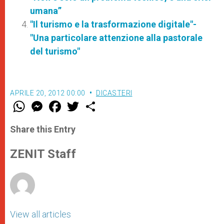
umana”
"Il turismo e la trasformazione digitale"-
"Una particolare attenzione alla pastorale
del turismo"
APRILE 20, 2012 00:00
DICASTERI
W
M
F
T
S
h
e
a
w
h
a
s
c
i
a
t
s
e
t
r
Share this Entry
s
e
b
t
e
A
n
o
e
p
g
o
r
ZENIT Staff
p
e
k
r
View all articles