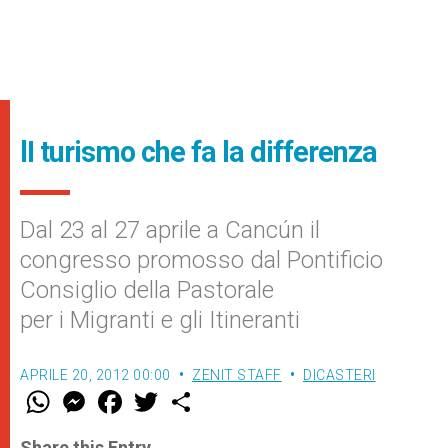
lI turismo che fa la differenza
Dal 23 al 27 aprile a Cancún il
congresso promosso dal Pontificio
Consiglio della Pastorale
per i Migranti e gli Itineranti
APRILE 20, 2012 00:00
ZENIT STAFF
DICASTERI
W
M
F
T
S
h
e
a
w
h
a
s
c
i
a
t
s
e
t
r
Share this Entry