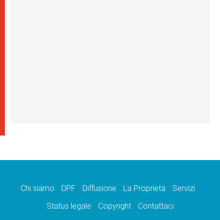
Chi siamo
DPF
Diffusione
La Proprietà
Servizi
Status legale
Copyright
Contattaci