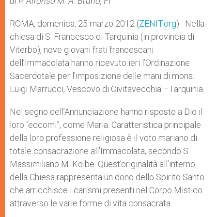
di P. Alfonso M. A. Bruno, FI
p
e
k
r
ROMA, domenica, 25 marzo 2012 (
ZENIT.org
).- Nella
chiesa di S. Francesco di Tarquinia (in provincia di
Viterbo), nove giovani frati francescani
dell’Immacolata hanno ricevuto ieri l’Ordinazione
Sacerdotale per l’imposizione delle mani di mons.
Luigi Marrucci, Vescovo di Civitavecchia –Tarquinia.
Nel segno dell’Annunciazione hanno risposto a Dio il
loro “eccomi”, come Maria. Caratteristica principale
della loro professione religiosa è il voto mariano di
totale consacrazione all’Immacolata, secondo S.
Massimiliano M. Kolbe. Quest’originalità all’interno
della Chiesa rappresenta un dono dello Spirito Santo
che arricchisce i carismi presenti nel Corpo Mistico
attraverso le varie forme di vita consacrata.