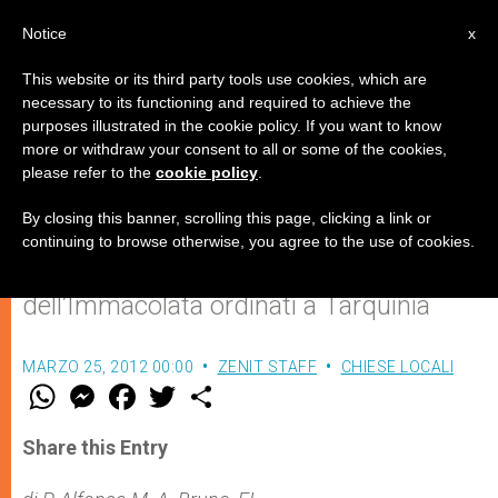
IT
Notice
x
This website or its third party tools use cookies, which are
necessary to its functioning and required to achieve the
purposes illustrated in the cookie policy. If you want to know
Nel segno dell'Annunciazione,
more or withdraw your consent to all or some of the cookies,
please refer to the
cookie policy
.
nuovi sacerdoti nati da Maria
By closing this banner, scrolling this page, clicking a link or
continuing to browse otherwise, you agree to the use of cookies.
Nove giovani frati francescani
dell’Immacolata ordinati a Tarquinia
MARZO 25, 2012 00:00
ZENIT STAFF
CHIESE LOCALI
W
M
F
T
S
h
e
a
w
h
a
s
c
i
a
t
s
e
t
r
Share this Entry
s
e
b
t
e
A
n
o
e
p
g
o
r