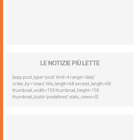
LE NOTIZIE PIÙ LETTE
[wpp post_type='post' limit=4 range='daily'
order_by='views' title_length=68 excerpt_length=68
thumbnail_width=150 thumbnail_height=150
thumbnail_build='predefined' stats_views=0]