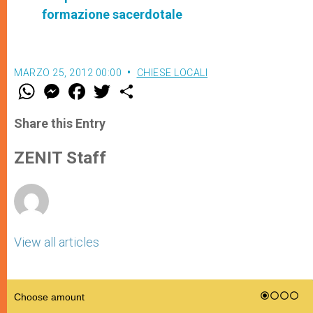
formazione sacerdotale
MARZO 25, 2012 00:00
CHIESE LOCALI
W
M
F
T
S
h
e
a
w
h
a
s
c
i
a
t
s
e
t
r
Share this Entry
s
e
b
t
e
A
n
o
e
p
g
o
r
ZENIT Staff
p
e
k
r
View all articles