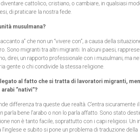
ventare cattolico, cristiano, o cambiare, in qualsiasi modo
si, di praticare la nostra fede.
omunità musulmana?
accanto a” che non un “vivere con”, a causa della situazione
ro. Sono migranti tra altri migranti. In alcuni paesi, rappres
, direi, un rapporto professionale con i musulmani, ma nel
ia gente o chi condivide la stessa religione.
gato al fatto che si tratta di lavoratori migranti, men
 arabi “nativi”?
e differenza tra queste due realtà. C’entra sicuramente il
parla bene l’arabo o non lo parla affatto. Sono stato destin
ne non è tanto facile, soprattutto con i capi religiosi. Un 
 l’inglese e subito si pone un problema di traduzione della