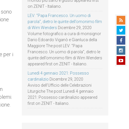
mondo più sano e giusto appeared first
on ZENIT - Italiano.
i sono
LEV: “Papa Francesco. Un uomo di
zione
parola”, dietro le quinte dell’omonimo film
di Wim Wenders
Dicembre 29, 2020
Volume fotografico a cura di monsignor
Dario Edoardo Viganò e Gianluca della
Maggiore The post LEV: “Papa
Francesco. Un uomo di parola”, dietro le
e per i
quinte dell’omonimo film di Wim Wenders
appeared first on ZENIT - Italiano.
Lunedì 4 gennaio 2021: Possesso
cardinalizio
Dicembre 29, 2020
Avviso dell’Ufficio delle Celebrazioni
In
Liturgiche The post Lunedì 4 gennaio
blemi.
2021: Possesso cardinalizio appeared
first on ZENIT - Italiano.
ione.