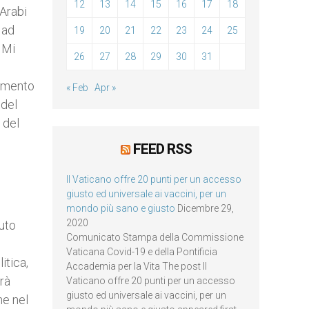
12
13
14
15
16
17
18
 Arabi
 ad
19
20
21
22
23
24
25
 Mi
26
27
28
29
30
31
rimento
« Feb
Apr »
 del
 del
FEED RSS
Il Vaticano offre 20 punti per un accesso
giusto ed universale ai vaccini, per un
mondo più sano e giusto
Dicembre 29,
2020
uto
Comunicato Stampa della Commissione
Vaticana Covid-19 e della Pontificia
itica,
Accademia per la Vita The post Il
rà
Vaticano offre 20 punti per un accesso
giusto ed universale ai vaccini, per un
he nel