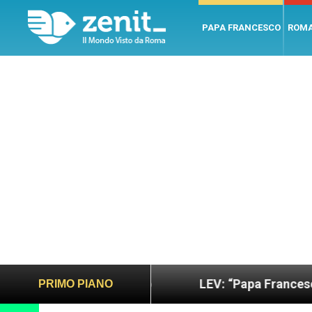
PAPA FRANCESCO
ROM
 sano e giusto
LEV: “Papa Francesco. Un uomo d
PRIMO PIANO