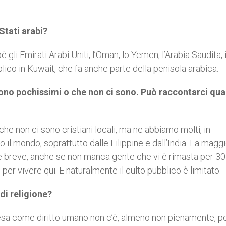
Stati arabi?
gli Emirati Arabi Uniti, l’Oman, lo Yemen, l’Arabia Saudita, i
tolico in Kuwait, che fa anche parte della penisola arabica.
 sono pochissimi o che non ci sono. Può raccontarci qu
he non ci sono cristiani locali, ma ne abbiamo molti, in
to il mondo, soprattutto dalle Filippine e dall’India. La magg
e breve, anche se non manca gente che vi è rimasta per 30
er vivere qui. E naturalmente il culto pubblico è limitato.
 di religione?
ntesa come diritto umano non c’è, almeno non pienamente, 