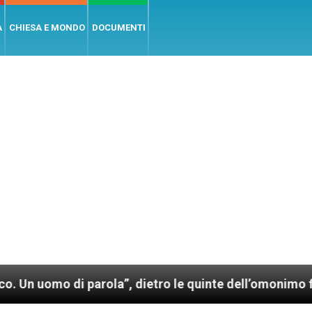
A
CHIESA E MONDO
DOCUMENTI
i parola”, dietro le quinte dell’omonimo film di Wim 