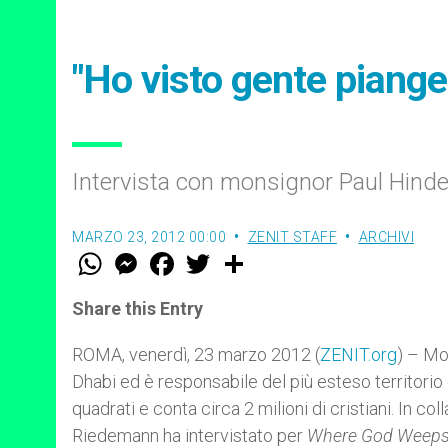
"Ho visto gente pianger
Intervista con monsignor Paul Hinde
MARZO 23, 2012 00:00
ZENIT STAFF
ARCHIVI
W
M
F
T
S
h
e
a
w
h
a
s
c
i
a
t
s
e
t
r
Share this Entry
s
e
b
t
e
A
n
o
e
p
g
o
r
ROMA, venerdì, 23 marzo 2012 (
ZENIT.org
) – Mo
p
e
k
Dhabi ed è responsabile del più esteso territorio 
r
quadrati e conta circa 2 milioni di cristiani. In c
Riedemann ha intervistato per
Where God Weep