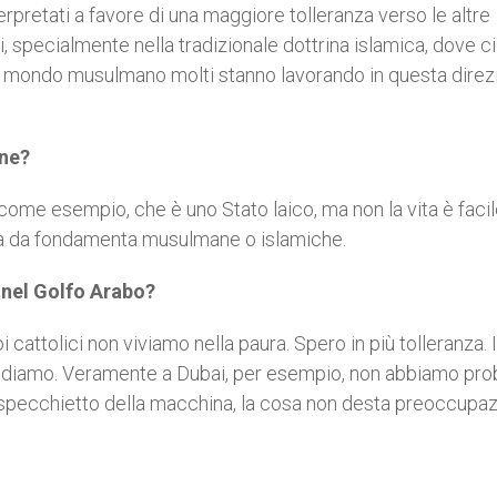
pretati a favore di una maggiore tolleranza verso le altre
ti, specialmente nella tradizionale dottrina islamica, dove c
 del mondo musulmano molti stanno lavorando in questa dire
one?
ome esempio, che è uno Stato laico, ma non la vita è facil
zata da fondamenta musulmane o islamiche.
a nel Golfo Arabo?
attolici non viviamo nella paura. Spero in più tolleranza. 
ondiamo. Veramente a Dubai, per esempio, non abbiamo pro
 specchietto della macchina, la cosa non desta preoccupaz