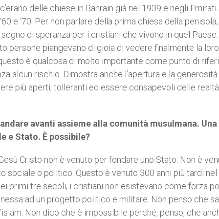
erano delle chiese in Bahrain già nel 1939 e negli Emirati
 ‘60 e ‘70. Per non parlare della prima chiesa della penisola,
 segno di speranza per i cristiani che vivono in quel Paese.
to persone piangevano di gioia di vedere finalmente la loro
e questo è qualcosa di molto importante come punto di rife
enza alcun rischio. Dimostra anche l’apertura e la generosità
e più aperti, tolleranti ed essere consapevoli delle realtà
e andare avanti assieme alla comunità musulmana. Una
e e Stato. È possibile?
 Gesù Cristo non è venuto per fondare uno Stato. Non è ven
to sociale o politico. Questo è venuto 300 anni più tardi nel
i primi tre secoli, i cristiani non esistevano come forza pol
nnessa ad un progetto politico e militare. Non penso che sa
ell’islam. Non dico che è impossibile perché, penso, che anc