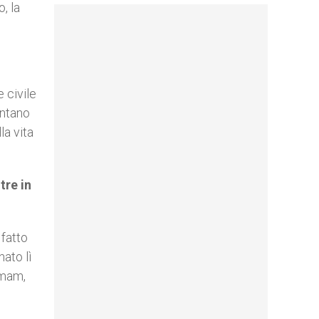
, la
 civile
entano
la vita
tre in
 fatto
ato lì
imam,