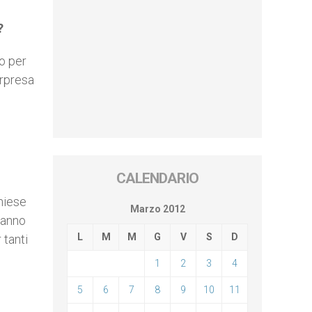
?
o per
orpresa
CALENDARIO
.
hiese
Marzo 2012
hanno
L
M
M
G
V
S
D
 tanti
1
2
3
4
5
6
7
8
9
10
11