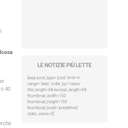
l
alcosa
LE NOTIZIE PIÙ LETTE
[wpp post_type='post' limit=4
ior
range='daily' order_by='views'
 o 40
title_length=68 excerpt_length=68
thumbnail_width=150
thumbnail_height=150
thumbnail_build='predefined'
stats_views=0]
perché