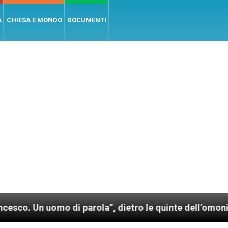
A
CHIESA E MONDO
DOCUMENTI
uomo di parola”, dietro le quinte dell’omonimo film d