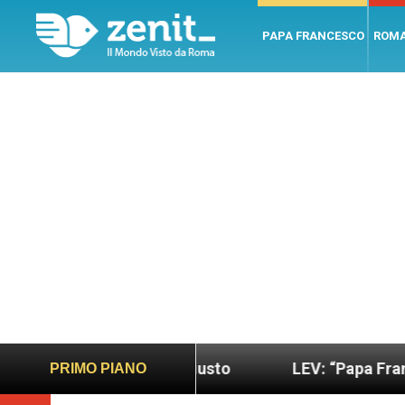
PAPA FRANCESCO
ROM
do più sano e giusto
LEV: “Papa Francesco. Un 
PRIMO PIANO