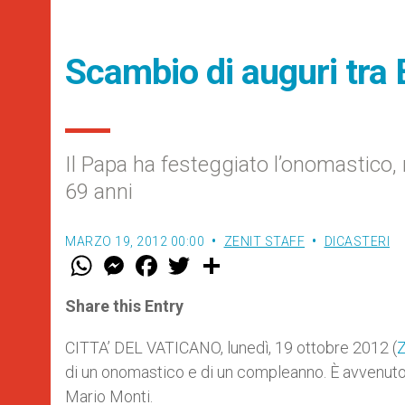
Scambio di auguri tra
Il Papa ha festeggiato l’onomastico,
69 anni
MARZO 19, 2012 00:00
ZENIT STAFF
DICASTERI
W
M
F
T
S
h
e
a
w
h
a
s
c
i
a
t
s
e
t
r
Share this Entry
s
e
b
t
e
A
n
o
e
p
g
o
r
CITTA’ DEL VATICANO, lunedì, 19 ottobre 2012 (
Z
p
e
k
di un onomastico e di un compleanno. È avvenuto 
r
Mario Monti.