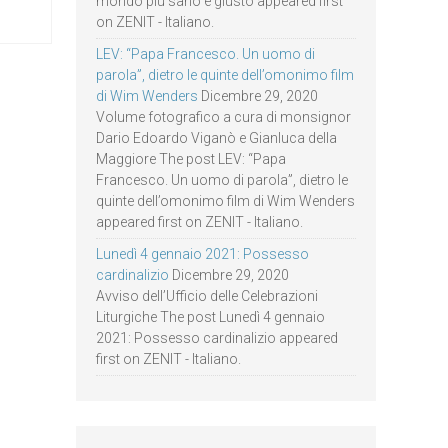
mondo più sano e giusto appeared first
on ZENIT - Italiano.
LEV: “Papa Francesco. Un uomo di
parola”, dietro le quinte dell’omonimo film
di Wim Wenders
Dicembre 29, 2020
Volume fotografico a cura di monsignor
Dario Edoardo Viganò e Gianluca della
Maggiore The post LEV: “Papa
Francesco. Un uomo di parola”, dietro le
quinte dell’omonimo film di Wim Wenders
appeared first on ZENIT - Italiano.
Lunedì 4 gennaio 2021: Possesso
cardinalizio
Dicembre 29, 2020
Avviso dell’Ufficio delle Celebrazioni
Liturgiche The post Lunedì 4 gennaio
2021: Possesso cardinalizio appeared
first on ZENIT - Italiano.