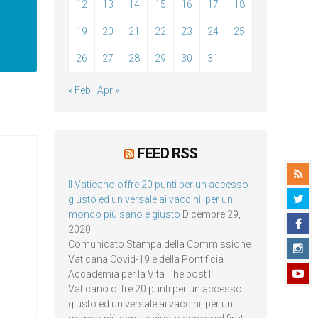
12
13
14
15
16
17
18
19
20
21
22
23
24
25
26
27
28
29
30
31
« Feb
Apr »
FEED RSS
Il Vaticano offre 20 punti per un accesso
giusto ed universale ai vaccini, per un
mondo più sano e giusto
Dicembre 29,
2020
Comunicato Stampa della Commissione
Vaticana Covid-19 e della Pontificia
Accademia per la Vita The post Il
Vaticano offre 20 punti per un accesso
giusto ed universale ai vaccini, per un