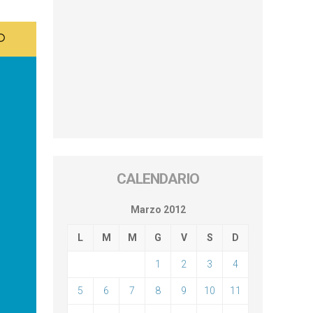
CALENDARIO
Marzo 2012
L
M
M
G
V
S
D
1
2
3
4
5
6
7
8
9
10
11