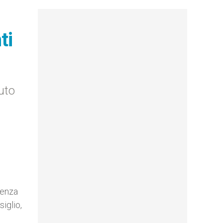
ti
uto
renza
iglio,