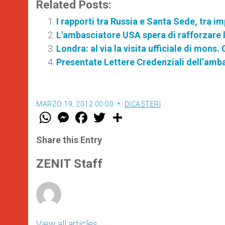
Related Posts:
I rapporti tra Russia e Santa Sede, tra im
L'ambasciatore USA spera di rafforzare 
Londra: al via la visita ufficiale di mons.
Presentate Lettere Credenziali dell’amb
MARZO 19, 2012 00:00
DICASTERI
W
M
F
T
S
h
e
a
w
h
a
s
c
i
a
t
s
e
t
r
Share this Entry
s
e
b
t
e
A
n
o
e
p
g
o
r
ZENIT Staff
p
e
k
r
View all articles