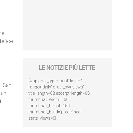
one
tefice
LE NOTIZIE PIÙ LETTE
[wpp post_type='post' limit=4
di San
range='daily' order_by='views'
 un
title_length=68 excerpt_length=68
thumbnail_width=150
i
thumbnail_height=150
thumbnail_build='predefined'
stats_views=0]