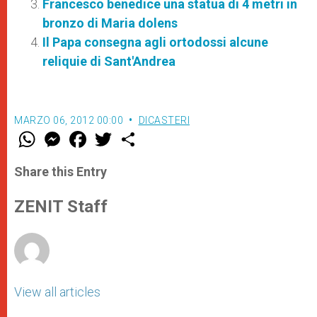
Francesco benedice una statua di 4 metri in
bronzo di Maria dolens
Il Papa consegna agli ortodossi alcune
reliquie di Sant'Andrea
MARZO 06, 2012 00:00
DICASTERI
W
M
F
T
S
h
e
a
w
h
a
s
c
i
a
t
s
e
t
r
Share this Entry
s
e
b
t
e
A
n
o
e
p
g
o
r
ZENIT Staff
p
e
k
r
View all articles