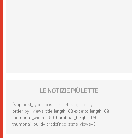
LE NOTIZIE PIÙ LETTE
[wpp post_type='post' limit=4 range='daily'
order_by='views' title_length=68 excerpt_length=68
thumbnail_width=150 thumbnail_height=150
thumbnail_build='predefined' stats_views=0]