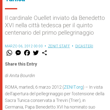
Il cardinale Ouellet inviato da Benedetto
XVI nella città tedesca per il quinto
centenario del primo pellegrinaggio
MARZO 06, 2012 00:00
ZENIT STAFF
DICASTERI
W
M
F
T
S
h
e
a
w
h
a
s
c
i
a
t
s
e
t
r
Share this Entry
s
e
b
t
e
A
n
o
e
p
g
o
r
di Anita Bourdin
p
e
k
r
ROMA, martedì, 6 marzo 2012 (
ZENIT.org
) – In vista
dell’apertura del pellegrinaggio per l’ostensione della
Sacra Tunica conservata a Treviri (Trier), in
Germania, Papa Benedetto XVI ha nominato suo