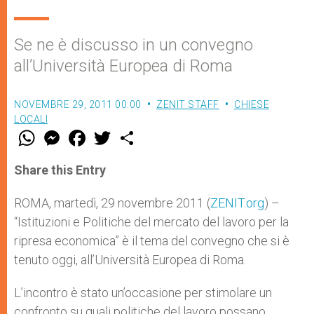
Se ne è discusso in un convegno
all’Università Europea di Roma
NOVEMBRE 29, 2011 00:00
ZENIT STAFF
CHIESE
LOCALI
W
M
F
T
S
h
e
a
w
h
a
s
c
i
a
t
s
e
t
r
Share this Entry
s
e
b
t
e
A
n
o
e
p
g
o
r
ROMA, martedì, 29 novembre 2011 (
ZENIT.org
) –
p
e
k
“Istituzioni e Politiche del mercato del lavoro per la
r
ripresa economica” è il tema del convegno che si è
tenuto oggi, all’Università Europea di Roma.
L’incontro è stato un’occasione per stimolare un
confronto su quali politiche del lavoro possano