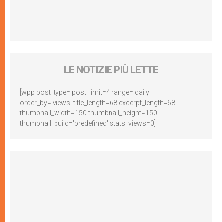
LE NOTIZIE PIÙ LETTE
[wpp post_type='post' limit=4 range='daily'
order_by='views' title_length=68 excerpt_length=68
thumbnail_width=150 thumbnail_height=150
thumbnail_build='predefined' stats_views=0]