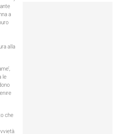
iante
anna a
puro
ra alla
ame’,
a le
 dono
venire
ato che
vvietà.