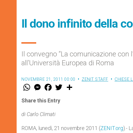
Il dono infinito della
Il convegno “La comunicazione con l’Al
all’Università Europea di Roma
NOVEMBRE 21, 2011 00:00
ZENIT STAFF
CHIESE 
W
M
F
T
S
h
e
a
w
h
a
s
c
i
a
t
s
e
t
r
Share this Entry
s
e
b
t
e
A
n
o
e
p
g
o
r
di Carlo Climati
p
e
k
r
ROMA, lunedì, 21 novembre 2011 (
ZENIT.org
).- 