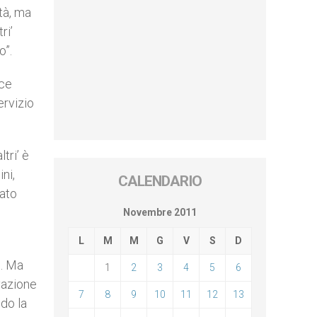
tà, ma
ri’
o”.
sce
servizio
tri’ è
ni,
CALENDARIO
vato
Novembre 2011
L
M
M
G
V
S
D
o. Ma
1
2
3
4
5
6
ivazione
7
8
9
10
11
12
13
do la