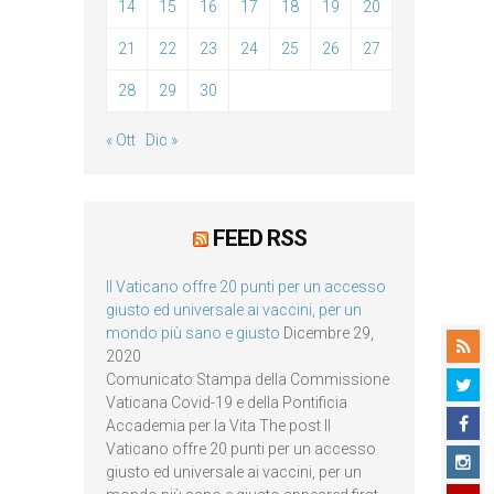
14
15
16
17
18
19
20
21
22
23
24
25
26
27
28
29
30
« Ott
Dic »
FEED RSS
Il Vaticano offre 20 punti per un accesso
giusto ed universale ai vaccini, per un
mondo più sano e giusto
Dicembre 29,
2020
Comunicato Stampa della Commissione
Vaticana Covid-19 e della Pontificia
Accademia per la Vita The post Il
Vaticano offre 20 punti per un accesso
giusto ed universale ai vaccini, per un