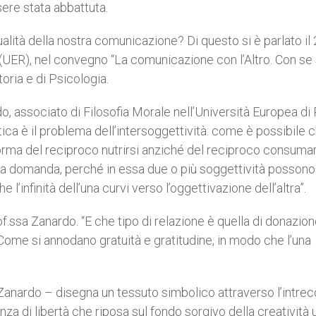
sere stata abbattuta.
alità della nostra comunicazione? Di questo si è parlato il
UER), nel convegno “La comunicazione con l’Altro. Con se 
toria e di Psicologia.
do, associato di Filosofia Morale nell’Università Europea di
ica è il problema dell’intersoggettività: come è possibile 
 forma del reciproco nutrirsi anziché del reciproco consuma
ta domanda, perché in essa due o più soggettività possono
 l’infinità dell’una curvi verso l’oggettivazione dell’altra”.
f.ssa Zanardo. “E che tipo di relazione è quella di donazion
ome si annodano gratuità e gratitudine, in modo che l’una
 Zanardo – disegna un tessuto simbolico attraverso l’intrec
ienza di libertà che riposa sul fondo sorgivo della creatività