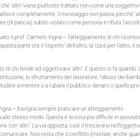
rché ‘altri’ viene piuttosto trattato non come una soggettivi
fallisce completamente. Il messaggio non passa, perché ‘alt
nte (di pancia) subito violato come persona e rifiuta l’ascolt
ato il prof. Carmelo Vigna – l’atteggiamento di chi ricono
ta parte sta il ‘rispetto’ dell’altro, la ‘cura’ per l’altro, il 
i chi tende ad oggettivare ‘altri’. E questo si fa quando ‘al
tituzione, lo sfruttamento del lavoratore, l’abuso dei bambi
abitudine a mentire o a rubare il pubblico denaro o quello pri
f. Vigna – bisogna sempre praticare un atteggiamento
 allo stesso modo. Questa è la cosa più difficile in assolut
e con ‘altri’. La via opposta, cioè il trincerarsi nell’oggett
comunicare. Non resta che il conflitto (mortale, anche quan