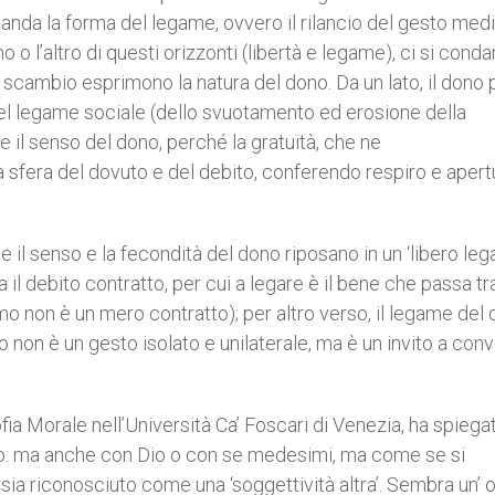
omanda la forma del legame, ovvero il rilancio del gesto med
no o l’altro di questi orizzonti (libertà e legame), ci si cond
ro scambio esprimono la natura del dono. Da un lato, il dono 
del legame sociale (dello svuotamento ed erosione della
ce il senso del dono, perché la gratuità, che ne
a sfera del dovuto e del debito, conferendo respiro e apertu
 il senso e la fecondità del dono riposano in un ‘libero leg
 il debito contratto, per cui a legare è il bene che passa tr
mo non è un mero contratto); per altro verso, il legame del
ono non è un gesto isolato e unilaterale, ma è un invito a con
ofia Morale nell’Università Ca’ Foscari di Venezia, ha spieg
ano: ma anche con Dio o con se medesimi, ma come se si
sia riconosciuto come una ‘soggettività altra’. Sembra un’ o