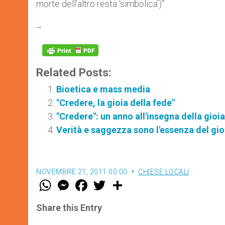
morte dell’altro resta ‘simbolica’)”.
–
Related Posts:
Bioetica e mass media
"Credere, la gioia della fede"
"Credere": un anno all'insegna della gioia
Verità e saggezza sono l'essenza del gi
NOVEMBRE 21, 2011 00:00
CHIESE LOCALI
W
M
F
T
S
h
e
a
w
h
a
s
c
i
a
t
s
e
t
r
Share this Entry
s
e
b
t
e
A
n
o
e