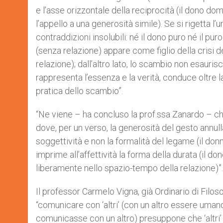
e l’asse orizzontale della reciprocità (il dono d
l’appello a una generosità simile). Se si rigetta l’u
contraddizioni insolubili: né il dono puro né il pu
(senza relazione) appare come figlio della crisi 
relazione); dall’altro lato, lo scambio non esauris
rappresenta l’essenza e la verità, conduce oltre l
pratica dello scambio”.
“Ne viene – ha concluso la prof.ssa Zanardo – che
dove, per un verso, la generosità del gesto annulla
soggettività e non la formalità del legame (il don
imprime all’affettività la forma della durata (il d
liberamente nello spazio-tempo della relazione)”.
Il professor Carmelo Vigna, già Ordinario di Filos
“comunicare con ‘altri’ (con un altro essere um
comunicasse con un altro) presuppone che ‘altri’ 