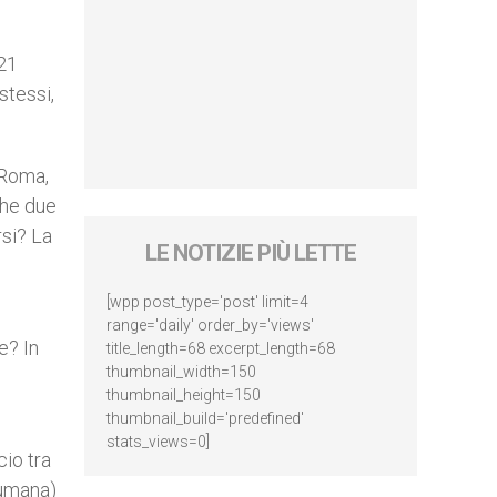
 21
stessi,
 Roma,
che due
rsi? La
LE NOTIZIE PIÙ LETTE
[wpp post_type='post' limit=4
range='daily' order_by='views'
e? In
title_length=68 excerpt_length=68
thumbnail_width=150
thumbnail_height=150
thumbnail_build='predefined'
stats_views=0]
cio tra
 umana)