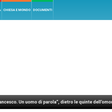
A
CHIESA E MONDO
DOCUMENTI
n uomo di parola”, dietro le quinte dell’omonimo film