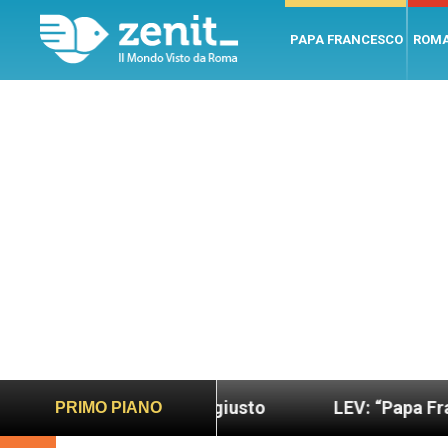
PAPA FRANCESCO
ROM
mondo più sano e giusto
LEV: “Papa Francesco. U
PRIMO PIANO