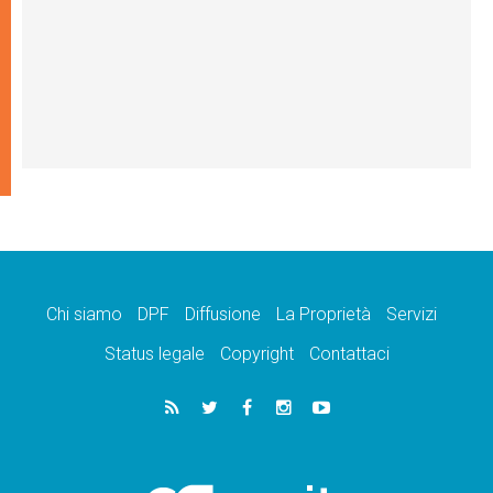
Chi siamo
DPF
Diffusione
La Proprietà
Servizi
Status legale
Copyright
Contattaci