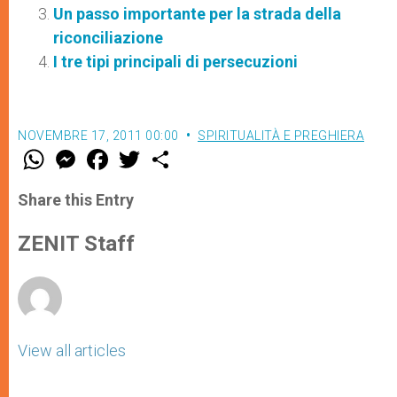
Un passo importante per la strada della
riconciliazione
I tre tipi principali di persecuzioni
NOVEMBRE 17, 2011 00:00
SPIRITUALITÀ E PREGHIERA
W
M
F
T
S
h
e
a
w
h
a
s
c
i
a
t
s
e
t
r
Share this Entry
s
e
b
t
e
A
n
o
e
p
g
o
r
ZENIT Staff
p
e
k
r
View all articles