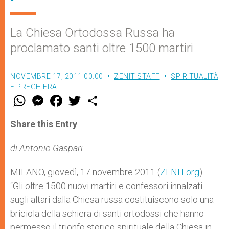
La Chiesa Ortodossa Russa ha
proclamato santi oltre 1500 martiri
NOVEMBRE 17, 2011 00:00
ZENIT STAFF
SPIRITUALITÀ
E PREGHIERA
W
M
F
T
S
h
e
a
w
h
a
s
c
i
a
t
s
e
t
r
Share this Entry
s
e
b
t
e
A
n
o
e
p
g
o
r
di Antonio Gaspari
p
e
k
r
MILANO, giovedì, 17 novembre 2011 (
ZENIT.org
) –
“Gli oltre 1500 nuovi martiri e confessori innalzati
sugli altari dalla Chiesa russa costituiscono solo una
briciola della schiera di santi ortodossi che hanno
permesso il trionfo storico spirituale della Chiesa in