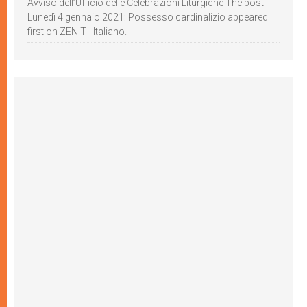
Avviso dell’Ufficio delle Celebrazioni Liturgiche The post
Lunedì 4 gennaio 2021: Possesso cardinalizio appeared
first on ZENIT - Italiano.