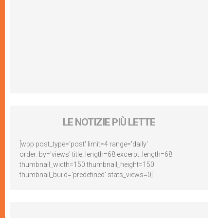
LE NOTIZIE PIÙ LETTE
[wpp post_type='post' limit=4 range='daily'
order_by='views' title_length=68 excerpt_length=68
thumbnail_width=150 thumbnail_height=150
thumbnail_build='predefined' stats_views=0]