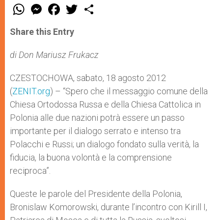
W
M
F
T
S
h
e
a
w
h
a
s
c
i
a
t
s
e
t
r
Share this Entry
s
e
b
t
e
A
n
o
e
p
g
o
r
di Don Mariusz Frukacz
p
e
k
r
CZESTOCHOWA, sabato, 18 agosto 2012
(
ZENIT.org
) – “Spero che il messaggio comune della
Chiesa Ortodossa Russa e della Chiesa Cattolica in
Polonia alle due nazioni potrà essere un passo
importante per il dialogo serrato e intenso tra
Polacchi e Russi; un dialogo fondato sulla verità, la
fiducia, la buona volontà e la comprensione
reciproca”.
Queste le parole del Presidente della Polonia,
Bronislaw Komorowski, durante l’incontro con Kirill I,