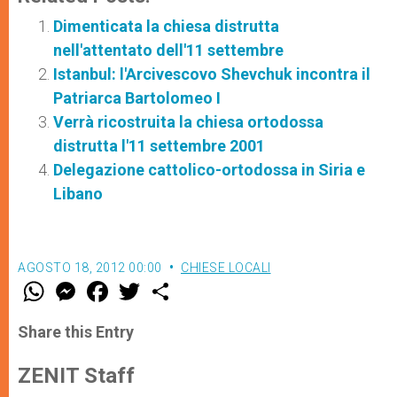
Dimenticata la chiesa distrutta
nell'attentato dell'11 settembre
Istanbul: l'Arcivescovo Shevchuk incontra il
Patriarca Bartolomeo I
Verrà ricostruita la chiesa ortodossa
distrutta l'11 settembre 2001
Delegazione cattolico-ortodossa in Siria e
Libano
AGOSTO 18, 2012 00:00
CHIESE LOCALI
W
M
F
T
S
h
e
a
w
h
a
s
c
i
a
t
s
e
t
r
Share this Entry
s
e
b
t
e
A
n
o
e
p
g
o
r
ZENIT Staff
p
e
k