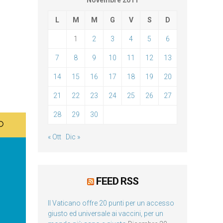
Novembre 2011
L
M
M
G
V
S
D
1
2
3
4
5
6
7
8
9
10
11
12
13
14
15
16
17
18
19
20
21
22
23
24
25
26
27
28
29
30
« Ott
Dic »
FEED RSS
Il Vaticano offre 20 punti per un accesso
giusto ed universale ai vaccini, per un