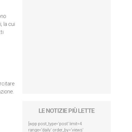
ono
 la cui
ti
rcitare
azione.
LE NOTIZIE PIÙ LETTE
[wpp post_type='post' limit=4
range='daily' order_by='views'