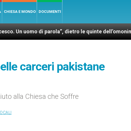
A
CHIESA E MONDO
DOCUMENTI
omo di parola”, dietro le quinte dell’omonimo film di
nelle carceri pakistane
Aiuto alla Chiesa che Soffre
LOCALI