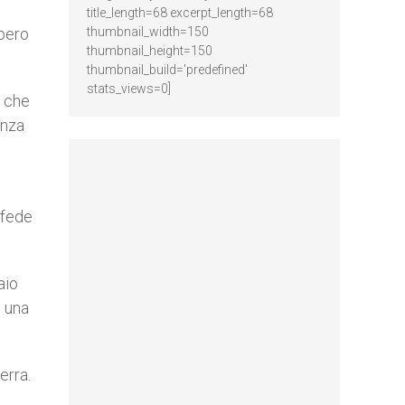
title_length=68 excerpt_length=68
bbero
thumbnail_width=150
thumbnail_height=150
thumbnail_build='predefined'
stats_views=0]
, che
enza
 fede
aio
i una
erra.