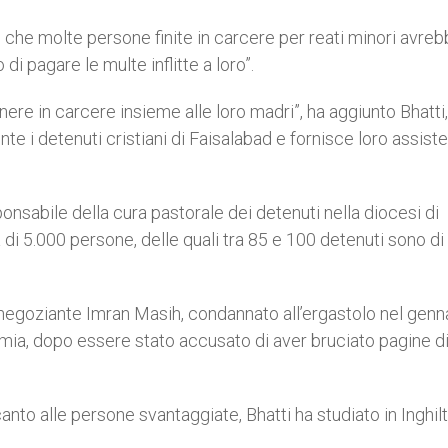
 che molte persone finite in carcere per reati minori avre
di pagare le multe inflitte a loro”.
nere in carcere insieme alle loro madri”, ha aggiunto Bhatti
e i detenuti cristiani di Faisalabad e fornisce loro assist
nsabile della cura pastorale dei detenuti nella diocesi di
 di 5.000 persone, delle quali tra 85 e 100 detenuti sono di
 il negoziante Imran Masih, condannato all’ergastolo nel genn
emia, dopo essere stato accusato di aver bruciato pagine d
anto alle persone svantaggiate, Bhatti ha studiato in Inghilt