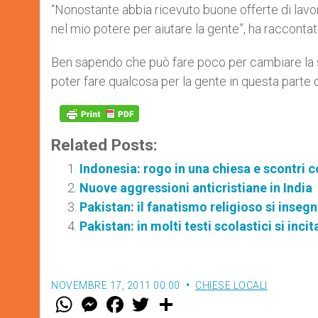
“Nonostante abbia ricevuto buone offerte di lavoro
nel mio potere per aiutare la gente”, ha racconta
Ben sapendo che può fare poco per cambiare la sit
poter fare qualcosa per la gente in questa parte 
Related Posts:
Indonesia: rogo in una chiesa e scontri co
Nuove aggressioni anticristiane in India
Pakistan: il fanatismo religioso si inseg
Pakistan: in molti testi scolastici si incit
NOVEMBRE 17, 2011 00:00
CHIESE LOCALI
W
M
F
T
S
h
e
a
w
h