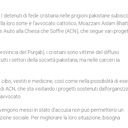
 I detenuti di fede cristiana nelle prigioni pakistane subisc
ulla loro sorte è l’avvocato cattolico, Moazzam Aslam Bhatti,
e Aiuto alla Chiesa che Soffre (ACN), che segue vari proget
rovincia del Punjab), i cristiani sono vittime del diffuso
tti i settori della società pakistana, ma nelle carceri la
i cibo, vestiti e medicine, così come nella possibilità di ese
e di ACN, che sta visitando i progetti sostenuti dall’organizz
’avvocato.
e vengono messi in stato d’accusa non può permettersi un
ione sociale. Per migliorare la loro situazione, bisogna