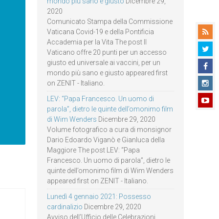
mondo più sano e giusto
Dicembre 29,
2020
Comunicato Stampa della Commissione
Vaticana Covid-19 e della Pontificia
Accademia per la Vita The post Il
Vaticano offre 20 punti per un accesso
giusto ed universale ai vaccini, per un
mondo più sano e giusto appeared first
on ZENIT - Italiano.
LEV: “Papa Francesco. Un uomo di
parola”, dietro le quinte dell’omonimo film
di Wim Wenders
Dicembre 29, 2020
Volume fotografico a cura di monsignor
Dario Edoardo Viganò e Gianluca della
Maggiore The post LEV: “Papa
Francesco. Un uomo di parola”, dietro le
quinte dell’omonimo film di Wim Wenders
appeared first on ZENIT - Italiano.
Lunedì 4 gennaio 2021: Possesso
cardinalizio
Dicembre 29, 2020
Avviso dell’Ufficio delle Celebrazioni