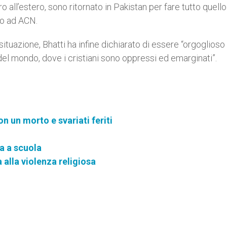
 all’estero, sono ritornato in Pakistan per fare tutto quell
to ad ACN.
uazione, Bhatti ha infine dichiarato di essere “orgoglioso 
del mondo, dove i cristiani sono oppressi ed emarginati”.
n un morto e svariati feriti
na a scuola
a alla violenza religiosa