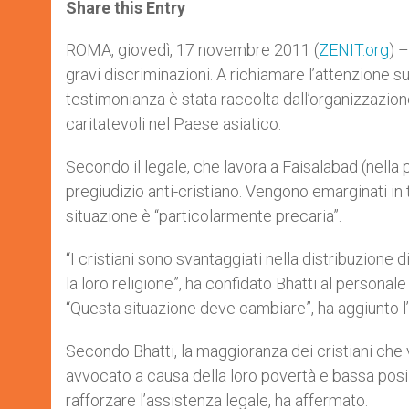
t
s
e
t
r
Share this Entry
s
e
b
t
e
A
n
o
e
p
g
o
r
ROMA, giovedì, 17 novembre 2011 (
ZENIT.org
) –
p
e
k
gravi discriminazioni. A richiamare l’attenzione s
r
testimonianza è stata raccolta dall’organizzazion
caritatevoli nel Paese asiatico.
Secondo il legale, che lavora a Faisalabad (nella p
pregiudizio anti-cristiano. Vengono emarginati in tu
situazione è “particolarmente precaria”.
“I cristiani sono svantaggiati nella distribuzione d
la loro religione”, ha confidato Bhatti al personal
“Questa situazione deve cambiare”, ha aggiunto l
Secondo Bhatti, la maggioranza dei cristiani ch
avvocato a causa della loro povertà e bassa posiz
rafforzare l’assistenza legale, ha affermato.