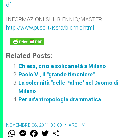
df
INFORMAZIONI SUL BIENNIO/MASTER:
http://www.pusc.it/issra/biennio.html
Related Posts:
Chiesa, crisi e solidarietà a Milano
Paolo VI, il "grande timoniere"
La solennità "delle Palme" nel Duomo di
Milano
Per un'antropologia drammatica
NOVEMBRE 08, 2011 00:00
ARCHIVI
W
M
F
T
S
h
e
a
w
h