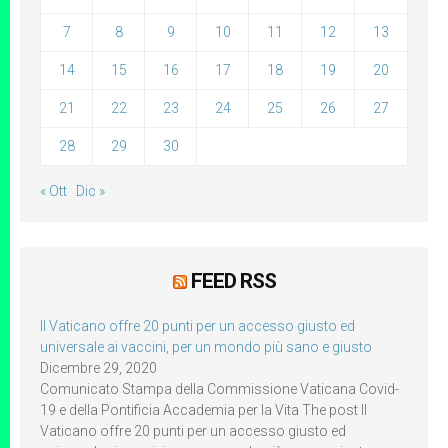
7
8
9
10
11
12
13
14
15
16
17
18
19
20
21
22
23
24
25
26
27
28
29
30
« Ott
Dic »
FEED RSS
Il Vaticano offre 20 punti per un accesso giusto ed
universale ai vaccini, per un mondo più sano e giusto
Dicembre 29, 2020
Comunicato Stampa della Commissione Vaticana Covid-
19 e della Pontificia Accademia per la Vita The post Il
Vaticano offre 20 punti per un accesso giusto ed