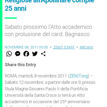
Religiose all'Apollinare compie
25 anni
Sabato prossimo l’Atto accademico
con prolusione del card. Bagnasco
NOVEMBRE 08, 2011 00:00
ZENIT STAFF
ARCHIVI
W
M
F
T
S
h
e
a
w
h
a
s
c
i
a
t
s
e
t
r
Share this Entry
s
e
b
t
e
A
n
o
e
p
g
o
r
ROMA, martedì, 8 novembre 2011 (
ZENIT.org
) –
p
e
k
Sabato 12 novembre, a partire dalle ore 9, presso
r
l’Aula Magna Giovanni Paolo II della Pontificia
Università della Santa Croce si terrà un Atto
accademico in occasione del 25º anniversario