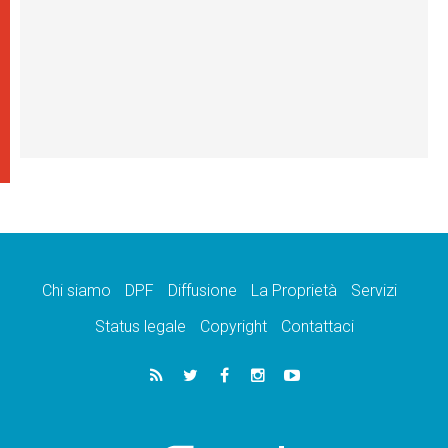
Chi siamo
DPF
Diffusione
La Proprietà
Servizi
Status legale
Copyright
Contattaci