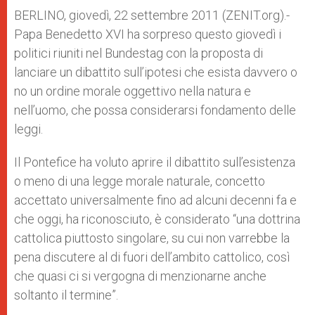
A
n
o
e
p
g
o
r
BERLINO, giovedì, 22 settembre 2011 (ZENIT.org).-
p
e
k
Papa Benedetto XVI ha sorpreso questo giovedì i
r
politici riuniti nel Bundestag con la proposta di
lanciare un dibattito sull’ipotesi che esista davvero o
no un ordine morale oggettivo nella natura e
nell’uomo, che possa considerarsi fondamento delle
leggi.
Il Pontefice ha voluto aprire il dibattito sull’esistenza
o meno di una legge morale naturale, concetto
accettato universalmente fino ad alcuni decenni fa e
che oggi, ha riconosciuto, è considerato “una dottrina
cattolica piuttosto singolare, su cui non varrebbe la
pena discutere al di fuori dell’ambito cattolico, così
che quasi ci si vergogna di menzionarne anche
soltanto il termine”.