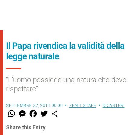
Il Papa rivendica la validità della
legge naturale
“L’uomo possiede una natura che deve
rispettare”
SETTEMBRE 22, 2011 00:00
ZENIT STAFF
DICASTERI
W
M
F
T
S
h
e
a
w
h
a
s
c
i
a
t
s
e
t
r
Share this Entry
s
e
b
t
e