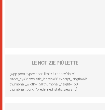
LE NOTIZIE PIÙ LETTE
[wpp post_type='post' limit=4 range='daily'
order_by='views' title_length=68 excerpt_length=68
thumbnail_width=150 thumbnail_height=150
thumbnail_build='predefined' stats_views=0]