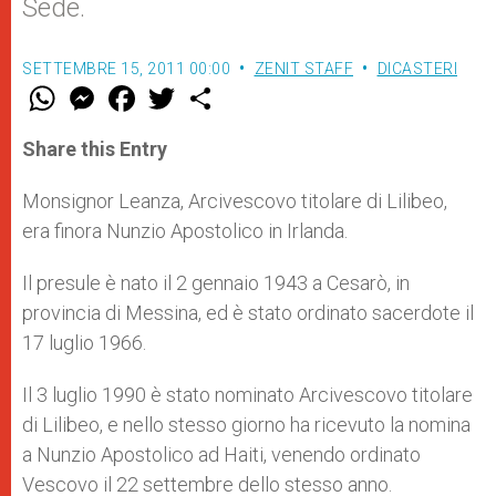
Sede.
SETTEMBRE 15, 2011 00:00
ZENIT STAFF
DICASTERI
W
M
F
T
S
h
e
a
w
h
a
s
c
i
a
t
s
e
t
r
Share this Entry
s
e
b
t
e
A
n
o
e
p
g
o
r
Monsignor Leanza, Arcivescovo titolare di Lilibeo,
p
e
k
era finora Nunzio Apostolico in Irlanda.
r
Il presule è nato il 2 gennaio 1943 a Cesarò, in
provincia di Messina, ed è stato ordinato sacerdote il
17 luglio 1966.
Il 3 luglio 1990 è stato nominato Arcivescovo titolare
di Lilibeo, e nello stesso giorno ha ricevuto la nomina
a Nunzio Apostolico ad Haiti, venendo ordinato
Vescovo il 22 settembre dello stesso anno.