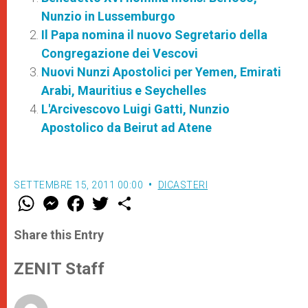
Nunzio in Lussemburgo
Il Papa nomina il nuovo Segretario della
Congregazione dei Vescovi
Nuovi Nunzi Apostolici per Yemen, Emirati
Arabi, Mauritius e Seychelles
L'Arcivescovo Luigi Gatti, Nunzio
Apostolico da Beirut ad Atene
SETTEMBRE 15, 2011 00:00
DICASTERI
W
M
F
T
S
h
e
a
w
h
a
s
c
i
a
t
s
e
t
r
Share this Entry
s
e
b
t
e
A
n
o
e
p
g
o
r
ZENIT Staff
p
e
k
r