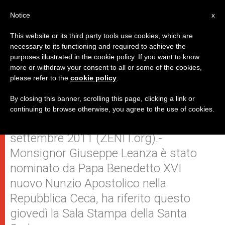
IT
Notice
x
This website or its third party tools use cookies, which are
necessary to its functioning and required to achieve the
purposes illustrated in the cookie policy. If you want to know
Mons. Giuseppe Leanza nuovo
more or withdraw your consent to all or some of the cookies,
please refer to the
cookie policy
.
Nunzio nella Repubblica Ceca
By closing this banner, scrolling this page, clicking a link or
continuing to browse otherwise, you agree to the use of cookies.
CITTA’ DEL VATICANO, giovedì, 15
settembre 2011 (ZENIT.org).-
Monsignor Giuseppe Leanza è stato
nominato da Papa Benedetto XVI
nuovo Nunzio Apostolico nella
Repubblica Ceca, ha riferito questo
giovedì la Sala Stampa della Santa