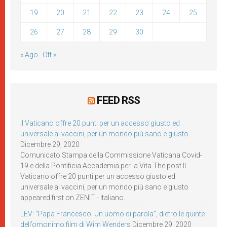
19
20
21
22
23
24
25
26
27
28
29
30
« Ago
Ott »
FEED RSS
Il Vaticano offre 20 punti per un accesso giusto ed
universale ai vaccini, per un mondo più sano e giusto
Dicembre 29, 2020
Comunicato Stampa della Commissione Vaticana Covid-
19 e della Pontificia Accademia per la Vita The post Il
Vaticano offre 20 punti per un accesso giusto ed
universale ai vaccini, per un mondo più sano e giusto
appeared first on ZENIT - Italiano.
LEV: “Papa Francesco. Un uomo di parola”, dietro le quinte
dell’omonimo film di Wim Wenders
Dicembre 29, 2020