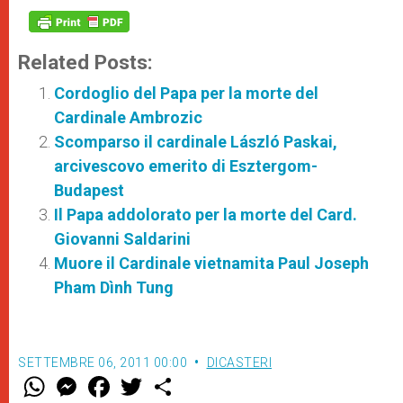
Related Posts:
Cordoglio del Papa per la morte del
Cardinale Ambrozic
Scomparso il cardinale László Paskai,
arcivescovo emerito di Esztergom-
Budapest
Il Papa addolorato per la morte del Card.
Giovanni Saldarini
Muore il Cardinale vietnamita Paul Joseph
Pham Dình Tung
SETTEMBRE 06, 2011 00:00
DICASTERI
W
M
F
T
S
h
e
a
w
h