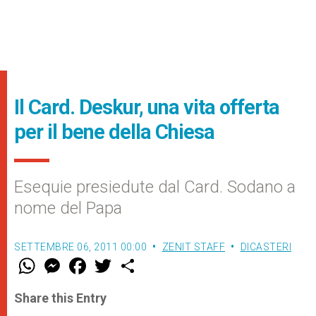
Il Card. Deskur, una vita offerta
per il bene della Chiesa
Esequie presiedute dal Card. Sodano a
nome del Papa
SETTEMBRE 06, 2011 00:00
ZENIT STAFF
DICASTERI
W
M
F
T
S
h
e
a
w
h
a
s
c
i
a
t
s
e
t
r
Share this Entry
s
e
b
t
e