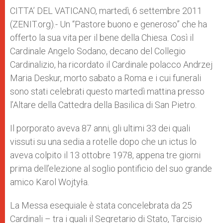
A
n
o
e
p
g
o
r
CITTA’ DEL VATICANO, martedì, 6 settembre 2011
p
e
k
(ZENIT.org).- Un “Pastore buono e generoso” che ha
r
offerto la sua vita per il bene della Chiesa. Così il
Cardinale Angelo Sodano, decano del Collegio
Cardinalizio, ha ricordato il Cardinale polacco Andrzej
Maria Deskur, morto sabato a Roma e i cui funerali
sono stati celebrati questo martedì mattina presso
l’Altare della Cattedra della Basilica di San Pietro.
Il porporato aveva 87 anni, gli ultimi 33 dei quali
vissuti su una sedia a rotelle dopo che un ictus lo
aveva colpito il 13 ottobre 1978, appena tre giorni
prima dell’elezione al soglio pontificio del suo grande
amico Karol Wojtyła.
La Messa esequiale è stata concelebrata da 25
Cardinali – tra i quali il Segretario di Stato, Tarcisio