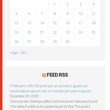
1
2
3
4
5
6
7
8
9
10
11
12
13
14
15
16
17
18
19
20
21
22
23
24
25
26
27
28
29
30
« Ago
Ott »
FEED RSS
Il Vaticano offre 20 punti per un accesso giusto ed
universale ai vaccini, per un mondo più sano e giusto
Dicembre 29, 2020
Comunicato Stampa della Commissione Vaticana Covid-
19 e della Pontificia Accademia per la Vita The post Il