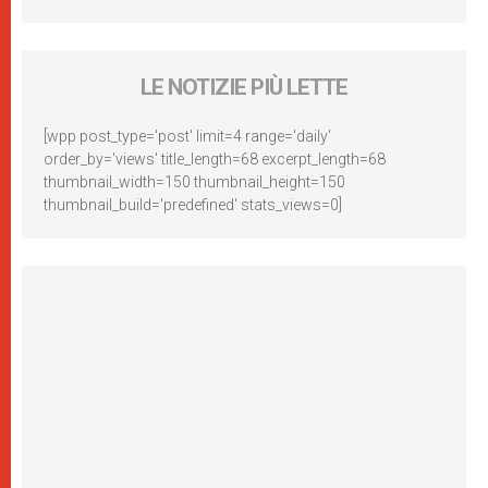
LE NOTIZIE PIÙ LETTE
[wpp post_type='post' limit=4 range='daily'
order_by='views' title_length=68 excerpt_length=68
thumbnail_width=150 thumbnail_height=150
thumbnail_build='predefined' stats_views=0]