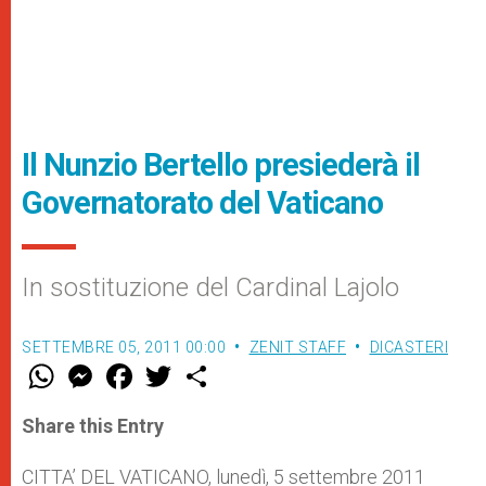
Il Nunzio Bertello presiederà il
Governatorato del Vaticano
In sostituzione del Cardinal Lajolo
SETTEMBRE 05, 2011 00:00
ZENIT STAFF
DICASTERI
W
M
F
T
S
h
e
a
w
h
a
s
c
i
a
t
s
e
t
r
Share this Entry
s
e
b
t
e
A
n
o
e
p
g
o
r
CITTA’ DEL VATICANO, lunedì, 5 settembre 2011