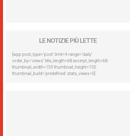
LE NOTIZIE PIÙ LETTE
[wpp post_type='post' limit=4 range='daily'
order_by='views' title_length=68 excerpt_length=68
thumbnail_width=150 thumbnail_height=150
thumbnail_build='predefined' stats_views=0]