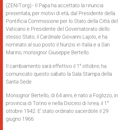
p
e
k
(ZENIT.org).- Il Papa ha accettato la rinuncia
r
presentata, per motivi di età, dal Presidente della
Pontificia Commissione per lo Stato della Città del
Vaticano e Presidente del Governatorato dello
stesso Stato, il Cardinale Giovanni Lajolo, e ha
nominato al suo posto il Nunzio in Italia e a San
Marino, monsignor Giuseppe Bertello.
Il cambiamento sarà effettivo il 1° ottobre, ha
comunicato questo sabato la Sala Stampa della
Santa Sede.
Monsignor Bertello, di 64 anni, è nato a Foglizzo, in
provincia di Torino e nella Diocesi di Ivrea, il 1°
ottobre 1942. E’ stato ordinato sacerdote il 29
giugno 1966.