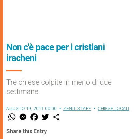
Non c'è pace per i cristiani
iracheni
Tre chiese colpite in meno di due
settimane
AGOSTO 19, 2011 00:00
ZENIT STAFF
CHIESE LOCALI
W
M
F
T
S
h
e
a
w
h
a
s
c
i
a
t
s
e
t
r
Share this Entry
s
e
b
t
e