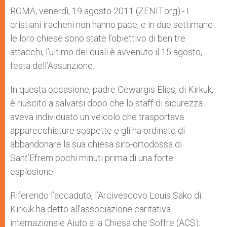
A
n
o
e
p
g
o
r
ROMA, venerdì, 19 agosto 2011 (ZENIT.org).- I
p
e
k
cristiani iracheni non hanno pace, e in due settimane
r
le loro chiese sono state l’obiettivo di ben tre
attacchi, l’ultimo dei quali è avvenuto il 15 agosto,
festa dell’Assunzione.
In questa occasione, padre Gewargis Elias, di Kirkuk,
è riuscito a salvarsi dopo che lo staff di sicurezza
aveva individuato un veicolo che trasportava
apparecchiature sospette e gli ha ordinato di
abbandonare la sua chiesa siro-ortodossa di
Sant’Efrem pochi minuti prima di una forte
esplosione.
Riferendo l’accaduto, l’Arcivescovo Louis Sako di
Kirkuk ha detto all’associazione caritativa
internazionale Aiuto alla Chiesa che Soffre (ACS):