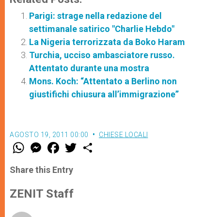
Parigi: strage nella redazione del
settimanale satirico "Charlie Hebdo"
La Nigeria terrorizzata da Boko Haram
Turchia, ucciso ambasciatore russo.
Attentato durante una mostra
Mons. Koch: “Attentato a Berlino non
giustifichi chiusura all’immigrazione”
AGOSTO 19, 2011 00:00
CHIESE LOCALI
W
M
F
T
S
h
e
a
w
h
a
s
c
i
a
t
s
e
t
r
Share this Entry
s
e
b
t
e
A
n
o
e
p
g
o
r
ZENIT Staff
p
e
k
r