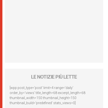
LE NOTIZIE PIÙ LETTE
[wpp post_type='post' limit=4 range='daily'
order_by='views' title_length=68 excerpt_length=68
thumbnail_width=150 thumbnail_height=150
thumbnail_build='predefined' stats_views=0]