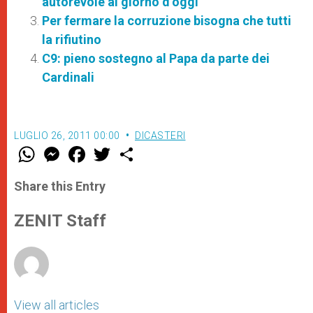
autorevole al giorno d’oggi”
Per fermare la corruzione bisogna che tutti
la rifiutino
C9: pieno sostegno al Papa da parte dei
Cardinali
LUGLIO 26, 2011 00:00
DICASTERI
W
M
F
T
S
h
e
a
w
h
a
s
c
i
a
t
s
e
t
r
Share this Entry
s
e
b
t
e
A
n
o
e
p
g
o
r
ZENIT Staff
p
e
k
r
View all articles