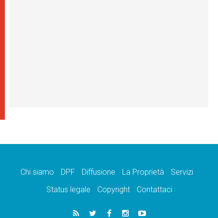
Chi siamo
DPF
Diffusione
La Proprietà
Servizi
Status legale
Copyright
Contattaci