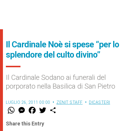
Il Cardinale Noè si spese “per lo
splendore del culto divino”
Il Cardinale Sodano ai funerali del
porporato nella Basilica di San Pietro
LUGLIO 26, 2011 00:00
ZENIT STAFF
DICASTERI
W
M
F
T
S
h
e
a
w
h
a
s
c
i
a
t
s
e
t
r
Share this Entry
s
e
b
t
e