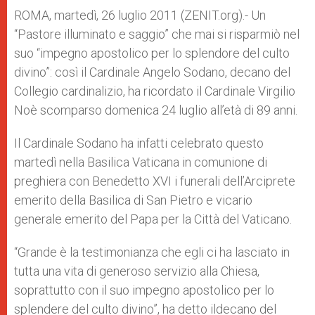
A
n
o
e
p
g
o
r
ROMA, martedì, 26 luglio 2011 (ZENIT.org).- Un
p
e
k
“Pastore illuminato e saggio” che mai si risparmiò nel
r
suo “impegno apostolico per lo splendore del culto
divino”: così il Cardinale Angelo Sodano, decano del
Collegio cardinalizio, ha ricordato il Cardinale Virgilio
Noè scomparso domenica 24 luglio all’età di 89 anni.
Il Cardinale Sodano ha infatti celebrato questo
martedì nella Basilica Vaticana in comunione di
preghiera con Benedetto XVI i funerali dell’Arciprete
emerito della Basilica di San Pietro e vicario
generale emerito del Papa per la Città del Vaticano.
“Grande è la testimonianza che egli ci ha lasciato in
tutta una vita di generoso servizio alla Chiesa,
soprattutto con il suo impegno apostolico per lo
splendere del culto divino”, ha detto ildecano del