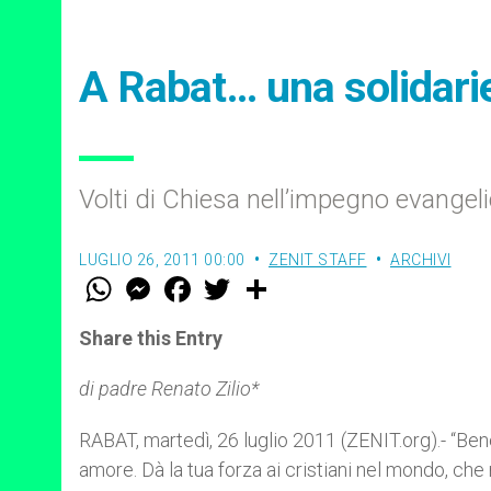
A Rabat… una solidariet
Volti di Chiesa nell’impegno evange
LUGLIO 26, 2011 00:00
ZENIT STAFF
ARCHIVI
W
M
F
T
S
h
e
a
w
h
a
s
c
i
a
t
s
e
t
r
Share this Entry
s
e
b
t
e
A
n
o
e
p
g
o
r
di padre Renato Zilio*
p
e
k
r
RABAT, martedì, 26 luglio 2011 (ZENIT.org).- “Bene
amore. Dà la tua forza ai cristiani nel mondo, che