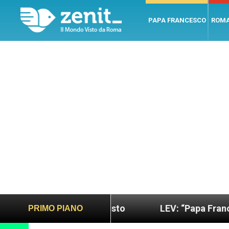
PAPA FRANCESCO
ROM
più sano e giusto
LEV: “Papa Francesco. Un uom
PRIMO PIANO