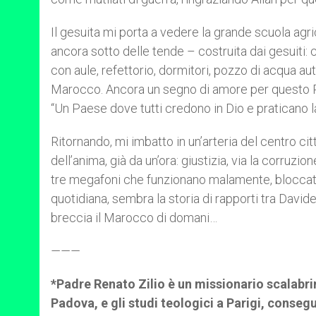
Il gesuita mi porta a vedere la grande scuola agr
ancora sotto delle tende – costruita dai gesuiti: 
con aule, refettorio, dormitori, pozzo di acqua a
Marocco. Ancora un segno di amore per questo Paes
“Un Paese dove tutti credono in Dio e praticano l
Ritornando, mi imbatto in un’arteria del centro cit
dell’anima, già da un’ora: giustizia, via la corruzi
tre megafoni che funzionano malamente, bloccati d
quotidiana, sembra la storia di rapporti tra Davide e
breccia il Marocco di domani…
———
*Padre Renato Zilio è un missionario scalabrin
Padova, e gli studi teologici a Parigi, conseg