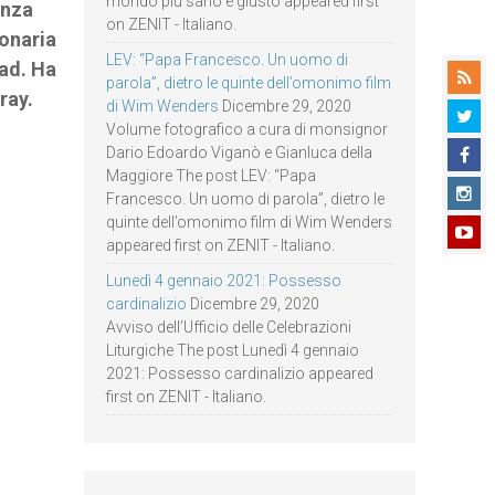
mondo più sano e giusto appeared first
enza
on ZENIT - Italiano.
ionaria
LEV: “Papa Francesco. Un uomo di
oad. Ha
parola”, dietro le quinte dell’omonimo film
ray.
di Wim Wenders
Dicembre 29, 2020
Volume fotografico a cura di monsignor
Dario Edoardo Viganò e Gianluca della
Maggiore The post LEV: “Papa
Francesco. Un uomo di parola”, dietro le
quinte dell’omonimo film di Wim Wenders
appeared first on ZENIT - Italiano.
Lunedì 4 gennaio 2021: Possesso
cardinalizio
Dicembre 29, 2020
Avviso dell’Ufficio delle Celebrazioni
Liturgiche The post Lunedì 4 gennaio
2021: Possesso cardinalizio appeared
first on ZENIT - Italiano.