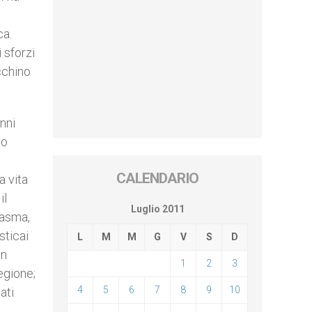
ca.
 sforzi
cchino
nni
ro
CALENDARIO
a vita
il
Luglio 2011
 asma,
sticai
L
M
M
G
V
S
D
on
1
2
3
egione;
4
5
6
7
8
9
10
ati