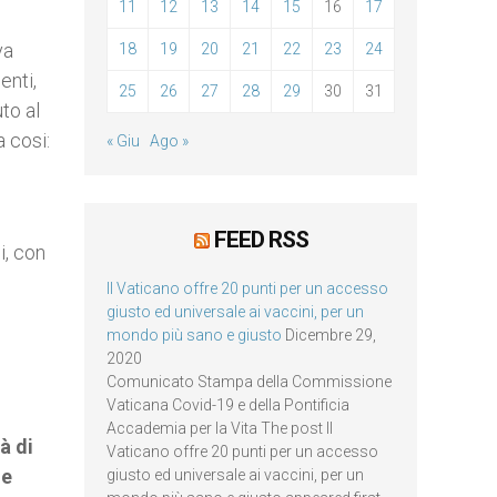
11
12
13
14
15
16
17
va
18
19
20
21
22
23
24
enti,
25
26
27
28
29
30
31
to al
 cosi:
« Giu
Ago »
FEED RSS
i, con
Il Vaticano offre 20 punti per un accesso
giusto ed universale ai vaccini, per un
mondo più sano e giusto
Dicembre 29,
2020
Comunicato Stampa della Commissione
Vaticana Covid-19 e della Pontificia
Accademia per la Vita The post Il
à di
Vaticano offre 20 punti per un accesso
 e
giusto ed universale ai vaccini, per un