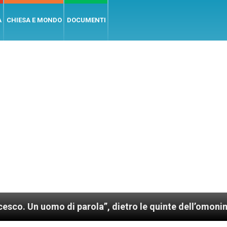
A
CHIESA E MONDO
DOCUMENTI
o di parola”, dietro le quinte dell’omonimo film di W