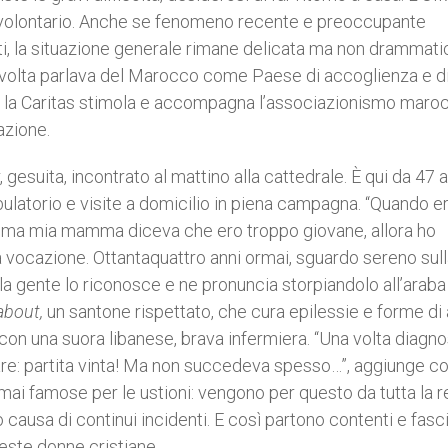
rno volontario. Anche se fenomeno recente e preoccupante
i, la situazione generale rimane delicata ma non drammati
a volta parlava del Marocco come Paese di accoglienza e di
o la Caritas stimola e accompagna l’associazionismo maro
azione.
gesuita, incontrato al mattino alla cattedrale. È qui da 47 a
ulatorio e visite a domicilio in piena campagna. “Quando e
, ma mia mamma diceva che ero troppo giovane, allora ho
 vocazione. Ottantaquattro anni ormai, sguardo sereno sull
 la gente lo riconosce e ne pronuncia storpiandolo all’araba 
bout,
un santone rispettato, che cura epilessie e forme di
con una suora libanese, brava infermiera. “Una volta diagno
care: partita vinta! Ma non succedeva spesso…”, aggiunge c
mai famose per le ustioni: vengono per questo da tutta la r
causa di continui incidenti. E così partono contenti e fasci
ueste donne cristiane.