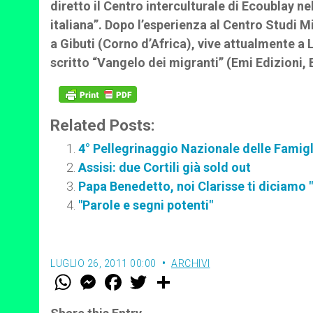
diretto il Centro interculturale di Ecoublay ne
italiana”. Dopo l’esperienza al Centro Studi M
a Gibuti (Corno d’Africa), vive attualmente a 
scritto “Vangelo dei migranti” (Emi Edizioni
Related Posts:
4° Pellegrinaggio Nazionale delle Famigl
Assisi: due Cortili già sold out
Papa Benedetto, noi Clarisse ti diciamo 
"Parole e segni potenti"
LUGLIO 26, 2011 00:00
ARCHIVI
W
M
F
T
S
h
e
a
w
h
a
s
c
i
a
t
s
e
t
r