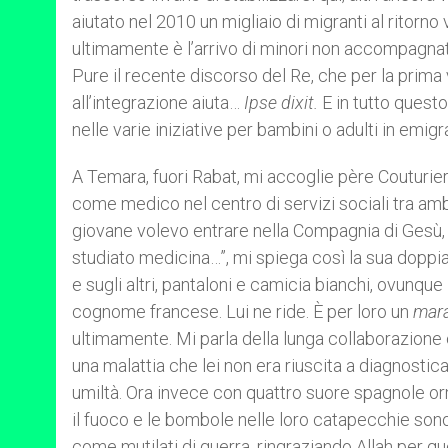
aiutato nel 2010 un migliaio di migranti al rito
ultimamente è l’arrivo di minori non accompagnat
Pure il recente discorso del Re, che per la prim
all’integrazione aiuta…
Ipse dixit.
E in tutto quest
nelle varie iniziative per bambini o adulti in emigr
A Temara, fuori Rabat, mi accoglie père Couturier, 
come medico nel centro di servizi sociali tra amb
giovane volevo entrare nella Compagnia di Gesù
studiato medicina…”, mi spiega così la sua doppia
e sugli altri, pantaloni e camicia bianchi, ovunque
cognome francese. Lui ne ride. È per loro un
mara
ultimamente. Mi parla della lunga collaborazione 
una malattia che lei non era riuscita a diagnosti
umiltà. Ora invece con quattro suore spagnole or
il fuoco e le bombole nelle loro catapecchie sono 
come mutilati di guerra, ringraziando Allah per q