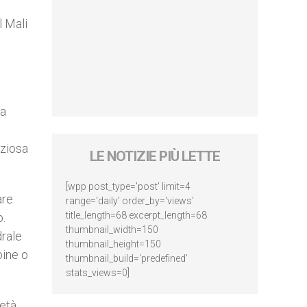
l Mali
l
la
eziosa
LE NOTIZIE PIÙ LETTE
[wpp post_type='post' limit=4
are
range='daily' order_by='views'
title_length=68 excerpt_length=68
o.
thumbnail_width=150
drale
thumbnail_height=150
pine o
thumbnail_build='predefined'
stats_views=0]
metà