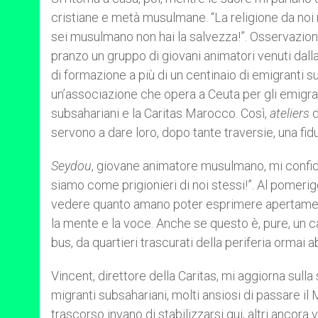
cristiane e metà musulmane. “La religione da noi n
sei musulmano non hai la salvezza!”. Osservazion
pranzo un gruppo di giovani animatori venuti dal
di formazione a più di un centinaio di emigranti sub
un’associazione che opera a Ceuta per gli emigran
subsahariani e la Caritas Marocco. Così,
ateliers
d
servono a dare loro, dopo tante traversie, una fid
Seydou
, giovane animatore musulmano, mi confid
siamo come prigionieri di noi stessi!”. Al pomerigg
vedere quanto amano poter esprimere apertamente 
la mente e la voce. Anche se questo è, pure, un c
bus, da quartieri trascurati della periferia ormai ab
Vincent, direttore della Caritas, mi aggiorna sull
migranti subsahariani, molti ansiosi di passare i
trascorso invano di stabilizzarsi qui, altri ancora v