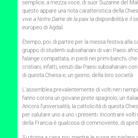
semplice, a mezza voce, di suor Suzanne del Mali 
questo appare una nota caratteristica della Chiesa
vive a
Notre Dame de la paix
la disponibilità e il
europeo di Agdal.
Ètempo, poi, di partire per la messa festiva alla
gruppo di studenti subsahariani di vari Paesi afr
falange compattata, in piedi nei primi banchi, che
cristiani, infatti, venuti dai Paesi subsahariani 
di questa Chiesa e, un giorno, della loro società.
L’assemblea prevalentemente di volti neri riempie
fanno corona un giovane prete spagnolo, un italia
Ancora l’universalità, la cattolicità di questa Chies
per salutare uno a uno i presenti. Incontrare volti
della Francia è qualcosa di commovente, di spirit
Si ritorna a casa, poi, mentre le suore mi parlano 