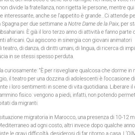
on divide la fratellanza, non rigetta le persone, mentre qui
e interessante, anche se l’appetito è grande…Ci attende p
la Spagna per due settimane a
Notre Dame de la
Paix,
per s
sahariani. È già il loro terzo anno di attività e fanno parte d
ti africani. Qui agiscono in sinergia con giovani animatori
i teatro, di danza, di diritti umani, di lingua, di ricerca di im
ucia in se stessi spesso perduta.
a curiosamente: “È per risvegliare qualcosa che dorme in n
io, il teatro per una dozzina di adolescenti è l’occasione d
i loro sentimenti in scene di vita quotidiana. Liberare il 
ammino fisico: vengono a piedi, infatti, non potendo permett
itati da migranti.
a situazione migratoria in Marocco, una presenza di 10-12 m
l Mediterraneo ad ogni costo, altri invece dopo qualche anno
iste le gravi difficoltà, desiderosi di far ritorno a casa. L’OI