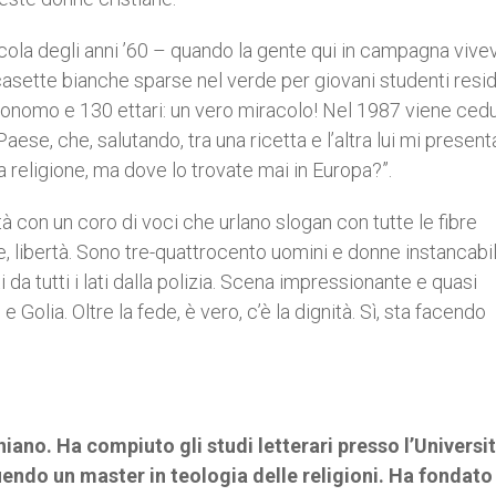
icola degli anni ’60 – quando la gente qui in campagna vive
casette bianche sparse nel verde per giovani studenti resid
utonomo e 130 ettari: un vero miracolo! Nel 1987 viene cedu
e, che, salutando, tra una ricetta e l’altra lui mi presenta
a religione, ma dove lo trovate mai in Europa?”.
tà con un coro di voci che urlano slogan con tutte le fibre
one, libertà. Sono tre-quattrocento uomini e donne instancabil
a tutti i lati dalla polizia. Scena impressionante e quasi
 Golia. Oltre la fede, è vero, c’è la dignità. Sì, sta facendo
iano. Ha compiuto gli studi letterari presso l’Universit
uendo un master in teologia delle religioni. Ha fondato