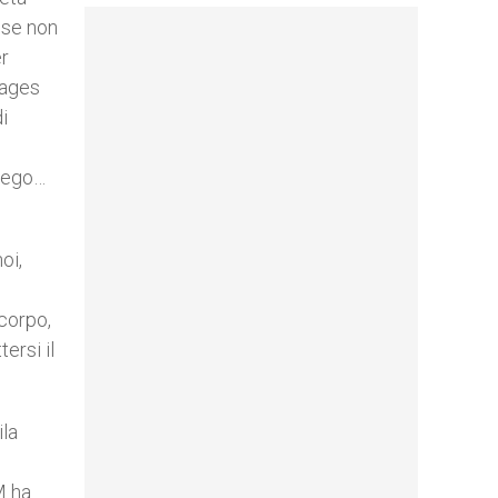
 se non
er
tages
i
piego…
oi,
i
corpo,
ersi il
ila
M ha