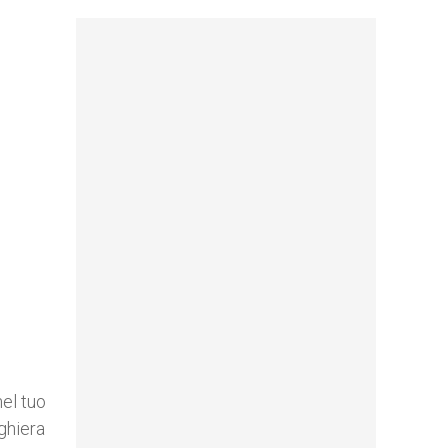
nel tuo
eghiera