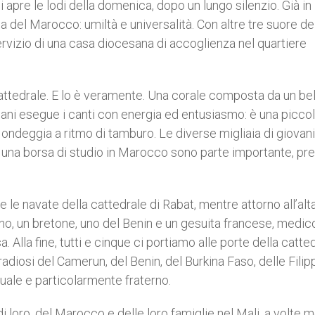
apre le lodi della domenica, dopo un lungo silenzio. Già in
 del Marocco: umiltà e universalità. Con altre tre suore de
 servizio di una casa diocesana di accoglienza nel quartiere
 cattedrale. E lo è veramente. Una corale composta da un be
icani esegue i canti con energia ed entusiasmo: è una picco
 ondeggia a ritmo di tamburo. Le diverse migliaia di giovani
con una borsa di studio in Marocco sono parte importante, pr
 le navate della cattedrale di Rabat, mentre attorno all’alt
no, un bretone, uno del Benin e un gesuita francese, medic
a. Alla fine, tutti e cinque ci portiamo alle porte della catte
 radiosi del Camerun, del Benin, del Burkina Faso, delle Filip
uale e particolarmente fraterno.
di loro, del Marocco e delle loro famiglie nel Mali, a volte 