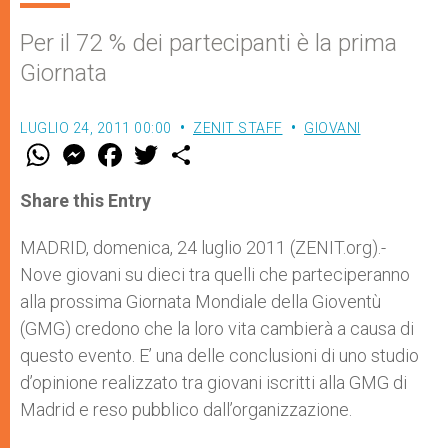
Per il 72 % dei partecipanti è la prima
Giornata
LUGLIO 24, 2011 00:00
ZENIT STAFF
GIOVANI
W
M
F
T
S
h
e
a
w
h
a
s
c
i
a
t
s
e
t
r
Share this Entry
s
e
b
t
e
A
n
o
e
p
g
o
r
MADRID, domenica, 24 luglio 2011 (ZENIT.org).-
p
e
k
Nove giovani su dieci tra quelli che parteciperanno
r
alla prossima Giornata Mondiale della Gioventù
(GMG) credono che la loro vita cambierà a causa di
questo evento. E’ una delle conclusioni di uno studio
d’opinione realizzato tra giovani iscritti alla GMG di
Madrid e reso pubblico dall’organizzazione.