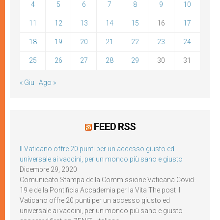
4
5
6
7
8
9
10
11
12
13
14
15
16
17
18
19
20
21
22
23
24
25
26
27
28
29
30
31
« Giu
Ago »
FEED RSS
Il Vaticano offre 20 punti per un accesso giusto ed
universale ai vaccini, per un mondo più sano e giusto
Dicembre 29, 2020
Comunicato Stampa della Commissione Vaticana Covid-
19 e della Pontificia Accademia per la Vita The post Il
Vaticano offre 20 punti per un accesso giusto ed
universale ai vaccini, per un mondo più sano e giusto