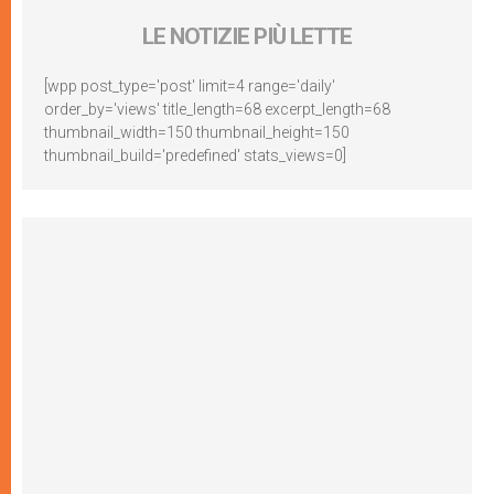
LE NOTIZIE PIÙ LETTE
[wpp post_type='post' limit=4 range='daily'
order_by='views' title_length=68 excerpt_length=68
thumbnail_width=150 thumbnail_height=150
thumbnail_build='predefined' stats_views=0]