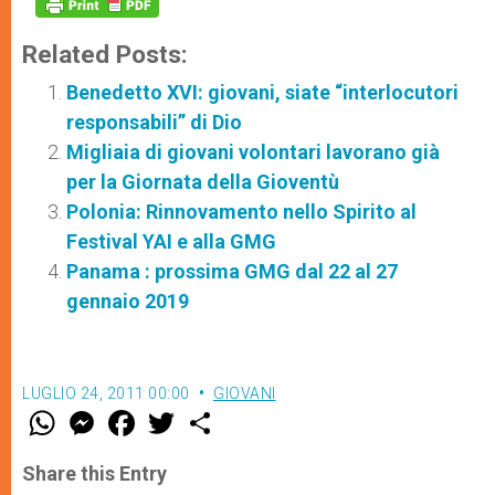
Related Posts:
Benedetto XVI: giovani, siate “interlocutori
responsabili” di Dio
Migliaia di giovani volontari lavorano già
per la Giornata della Gioventù
Polonia: Rinnovamento nello Spirito al
Festival YAI e alla GMG
Panama : prossima GMG dal 22 al 27
gennaio 2019
LUGLIO 24, 2011 00:00
GIOVANI
W
M
F
T
S
h
e
a
w
h
a
s
c
i
a
t
s
e
t
r
Share this Entry
s
e
b
t
e