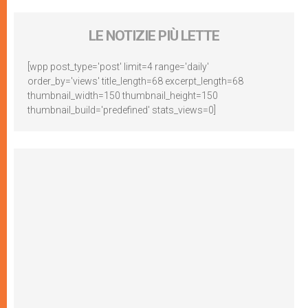
LE NOTIZIE PIÙ LETTE
[wpp post_type='post' limit=4 range='daily'
order_by='views' title_length=68 excerpt_length=68
thumbnail_width=150 thumbnail_height=150
thumbnail_build='predefined' stats_views=0]