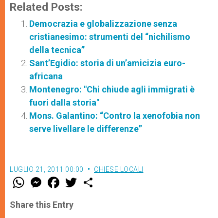
Related Posts:
Democrazia e globalizzazione senza
cristianesimo: strumenti del “nichilismo
della tecnica”
Sant’Egidio: storia di un’amicizia euro-
africana
Montenegro: "Chi chiude agli immigrati è
fuori dalla storia"
Mons. Galantino: “Contro la xenofobia non
serve livellare le differenze”
LUGLIO 21, 2011 00:00
CHIESE LOCALI
W
M
F
T
S
h
e
a
w
h
a
s
c
i
a
t
s
e
t
r
Share this Entry
s
e
b
t
e
A
n
o
e