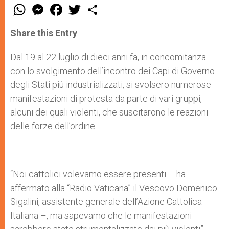
W
M
F
T
S
h
e
a
w
h
a
s
c
i
a
t
s
e
t
r
Share this Entry
s
e
b
t
e
A
n
o
e
p
g
o
r
Dal 19 al 22 luglio di dieci anni fa, in concomitanza
p
e
k
con lo svolgimento dell’incontro dei Capi di Governo
r
degli Stati più industrializzati, si svolsero numerose
manifestazioni di protesta da parte di vari gruppi,
alcuni dei quali violenti, che suscitarono le reazioni
delle forze dell’ordine.
“Noi cattolici volevamo essere presenti – ha
affermato alla “Radio Vaticana” il Vescovo Domenico
Sigalini, assistente generale dell’Azione Cattolica
Italiana –, ma sapevamo che le manifestazioni