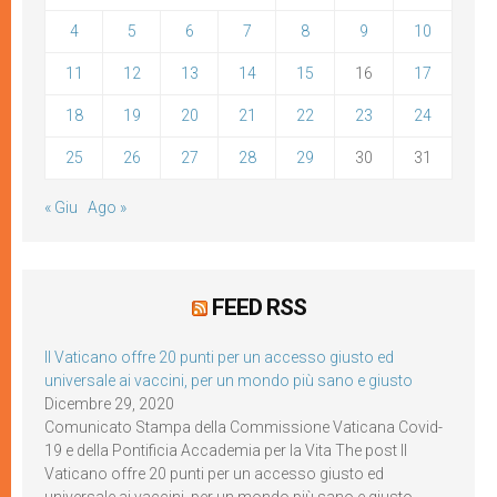
4
5
6
7
8
9
10
11
12
13
14
15
16
17
18
19
20
21
22
23
24
25
26
27
28
29
30
31
« Giu
Ago »
FEED RSS
Il Vaticano offre 20 punti per un accesso giusto ed
universale ai vaccini, per un mondo più sano e giusto
Dicembre 29, 2020
Comunicato Stampa della Commissione Vaticana Covid-
19 e della Pontificia Accademia per la Vita The post Il
Vaticano offre 20 punti per un accesso giusto ed