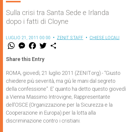
Sulla crisi tra Santa Sede e Irlanda
dopo i fatti di Cloyne
LUGLIO 21, 2011 00:00
ZENIT STAFF
CHIESE LOCALI
W
M
F
T
S
h
e
a
w
h
a
s
c
i
a
t
s
e
t
r
Share this Entry
s
e
b
t
e
A
n
o
e
p
g
o
r
ROMA, giovedì, 21 luglio 2011 (ZENIT.org).- “Giusto
p
e
k
chiedere più severità, ma giù le mani dal segreto
r
della confessione”. E’ quanto ha detto questo giovedì
a Vienna Massimo Introvigne, Rappresentante
dell’OSCE (Organizzazione per la Sicurezza e la
Cooperazione in Europa) per la lotta alla
discriminazione contro i cristiani.