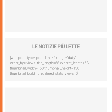
LE NOTIZIE PIÙ LETTE
[wpp post_type='post' limit=4 range='daily'
order_by='views' title_length=68 excerpt_length=68
thumbnail_width=150 thumbnail_height=150
thumbnail_build='predefined' stats_views=0]