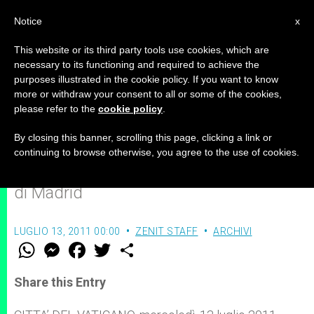
IT
Notice
x
This website or its third party tools use cookies, which are
necessary to its functioning and required to achieve the
purposes illustrated in the cookie policy. If you want to know
Il senso della consacrazione dei
more or withdraw your consent to all or some of the cookies,
please refer to the
cookie policy
.
giovani al Cuore di Gesù
By closing this banner, scrolling this page, clicking a link or
continuing to browse otherwise, you agree to the use of cookies.
Per la Giornata Mondiale della Gioventù
di Madrid
LUGLIO 13, 2011 00:00
ZENIT STAFF
ARCHIVI
W
M
F
T
S
h
e
a
w
h
a
s
c
i
a
t
s
e
t
r
Share this Entry
s
e
b
t
e
A
n
o
e
p
g
o
r