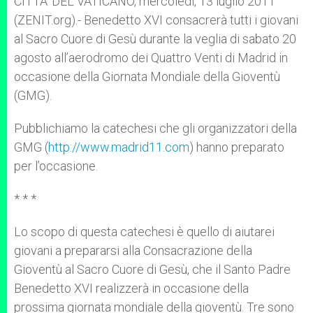
CITTA’ DEL VATICANO, mercoledì, 13 luglio 2011
p
e
k
(ZENIT.org).- Benedetto XVI consacrerà tutti i giovani
r
al Sacro Cuore di Gesù durante la veglia di sabato 20
agosto all’aerodromo dei Quattro Venti di Madrid in
occasione della Giornata Mondiale della Gioventù
(GMG).
Pubblichiamo la catechesi che gli organizzatori della
GMG (
http://www.madrid11.com
) hanno preparato
per l’occasione.
* * *
Lo scopo di questa catechesi è quello di aiutarei
giovani a prepararsi alla Consacrazione della
Gioventù al Sacro Cuore di Gesù, che il Santo Padre
Benedetto XVI realizzerà in occasione della
prossima giornata mondiale della gioventù. Tre sono