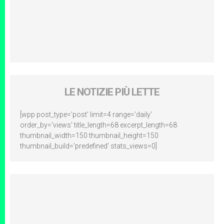
LE NOTIZIE PIÙ LETTE
[wpp post_type='post' limit=4 range='daily'
order_by='views' title_length=68 excerpt_length=68
thumbnail_width=150 thumbnail_height=150
thumbnail_build='predefined' stats_views=0]