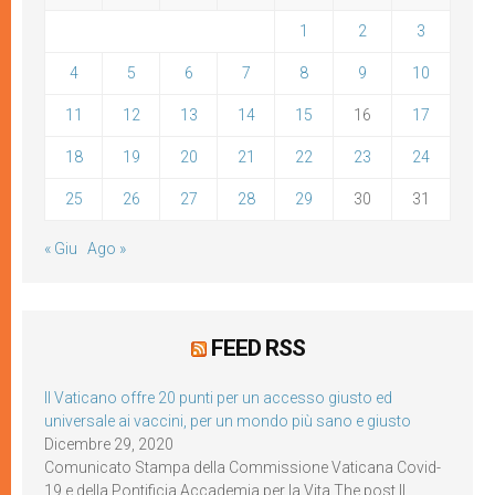
1
2
3
4
5
6
7
8
9
10
11
12
13
14
15
16
17
18
19
20
21
22
23
24
25
26
27
28
29
30
31
« Giu
Ago »
FEED RSS
Il Vaticano offre 20 punti per un accesso giusto ed
universale ai vaccini, per un mondo più sano e giusto
Dicembre 29, 2020
Comunicato Stampa della Commissione Vaticana Covid-
19 e della Pontificia Accademia per la Vita The post Il