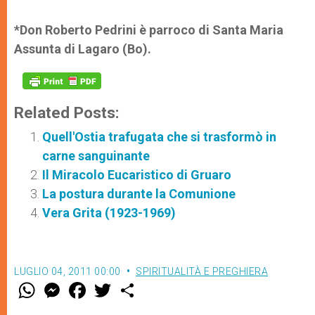
*Don Roberto Pedrini è parroco di Santa Maria
Assunta di Lagaro (Bo).
Related Posts:
Quell'Ostia trafugata che si trasformò in
carne sanguinante
Il Miracolo Eucaristico di Gruaro
La postura durante la Comunione
Vera Grita (1923-1969)
LUGLIO 04, 2011 00:00
SPIRITUALITÀ E PREGHIERA
W
M
F
T
S
h
e
a
w
h
a
s
c
i
a