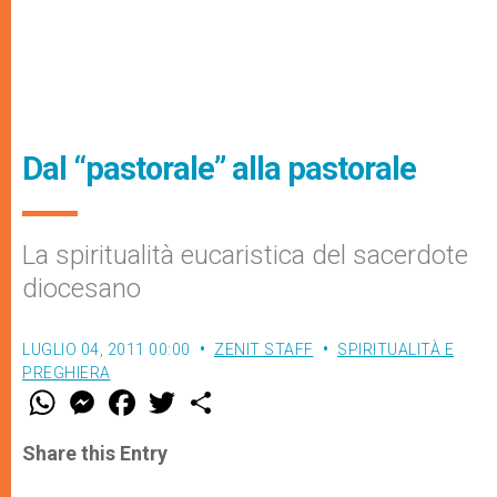
Dal “pastorale” alla pastorale
La spiritualità eucaristica del sacerdote
diocesano
LUGLIO 04, 2011 00:00
ZENIT STAFF
SPIRITUALITÀ E
PREGHIERA
W
M
F
T
S
h
e
a
w
h
a
s
c
i
a
t
s
e
t
r
Share this Entry
s
e
b
t
e
A
n
o
e