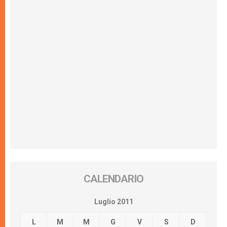
CALENDARIO
Luglio 2011
L
M
M
G
V
S
D