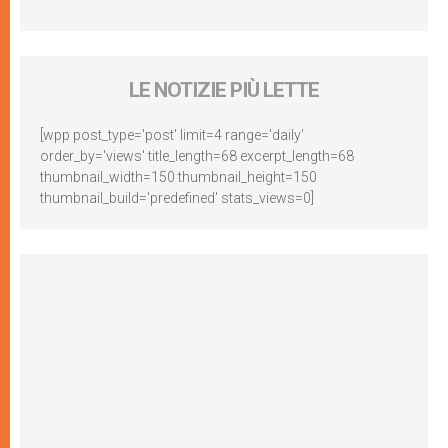
LE NOTIZIE PIÙ LETTE
[wpp post_type='post' limit=4 range='daily'
order_by='views' title_length=68 excerpt_length=68
thumbnail_width=150 thumbnail_height=150
thumbnail_build='predefined' stats_views=0]