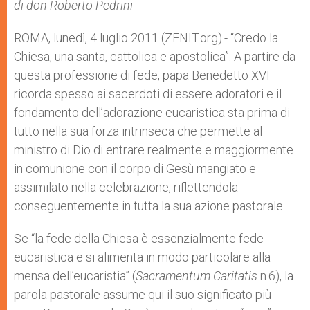
p
g
o
r
di don Roberto Pedrini
p
e
k
r
ROMA, lunedì, 4 luglio 2011 (ZENIT.org).- “Credo la
Chiesa, una santa, cattolica e apostolica”. A partire da
questa professione di fede, papa Benedetto XVI
ricorda spesso ai sacerdoti di essere adoratori e il
fondamento dell’adorazione eucaristica sta prima di
tutto nella sua forza intrinseca che permette al
ministro di Dio di entrare realmente e maggiormente
in comunione con il corpo di Gesù mangiato e
assimilato nella celebrazione, riflettendola
conseguentemente in tutta la sua azione pastorale.
Se “la fede della Chiesa è essenzialmente fede
eucaristica e si alimenta in modo particolare alla
mensa dell’eucaristia” (
Sacramentum Caritatis
n.6), la
parola pastorale assume qui il suo significato più