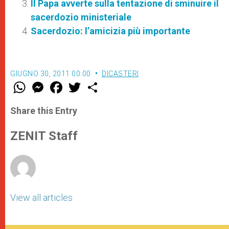
Il Papa avverte sulla tentazione di sminuire il
sacerdozio ministeriale
Sacerdozio: l’amicizia più importante
GIUGNO 30, 2011 00:00
DICASTERI
W
M
F
T
S
h
e
a
w
h
a
s
c
i
a
t
s
e
t
r
Share this Entry
s
e
b
t
e
A
n
o
e
p
g
o
r
ZENIT Staff
p
e
k
r
View all articles