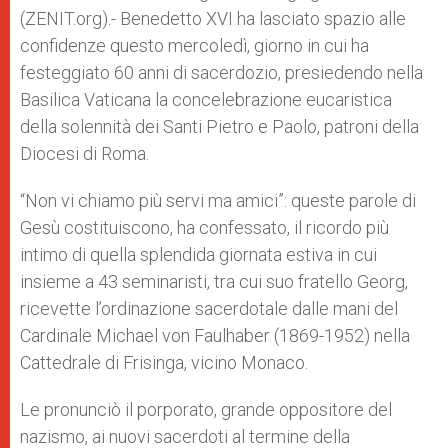
p
e
k
(ZENIT.org).- Benedetto XVI ha lasciato spazio alle
r
confidenze questo mercoledì, giorno in cui ha
festeggiato 60 anni di sacerdozio, presiedendo nella
Basilica Vaticana la concelebrazione eucaristica
della solennità dei Santi Pietro e Paolo, patroni della
Diocesi di Roma.
“Non vi chiamo più servi ma amici”: queste parole di
Gesù costituiscono, ha confessato, il ricordo più
intimo di quella splendida giornata estiva in cui
insieme a 43 seminaristi, tra cui suo fratello Georg,
ricevette l’ordinazione sacerdotale dalle mani del
Cardinale Michael von Faulhaber (1869-1952) nella
Cattedrale di Frisinga, vicino Monaco.
Le pronunciò il porporato, grande oppositore del
nazismo, ai nuovi sacerdoti al termine della