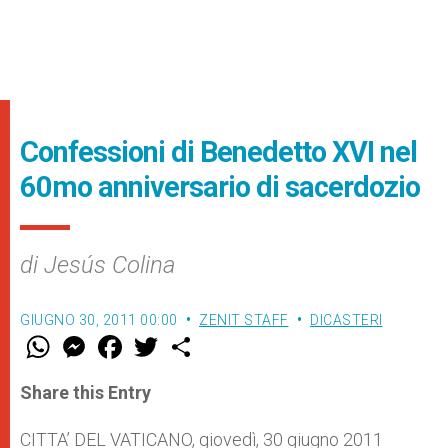
Confessioni di Benedetto XVI nel
60mo anniversario di sacerdozio
di Jesús Colina
GIUGNO 30, 2011 00:00
ZENIT STAFF
DICASTERI
W
M
F
T
S
h
e
a
w
h
a
s
c
i
a
t
s
e
t
r
Share this Entry
s
e
b
t
e
A
n
o
e
p
g
o
r
CITTA’ DEL VATICANO, giovedì, 30 giugno 2011