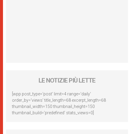
LE NOTIZIE PIÙ LETTE
[wpp post_type='post' limit=4 range='daily'
order_by='views' title_length=68 excerpt_length=68
thumbnail_width=150 thumbnail_height=150
thumbnail_build='predefined' stats_views=0]