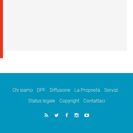
Chi siamo
DPF
Diffusione
La Proprietà
Servizi
Status legale
Copyright
Contattaci