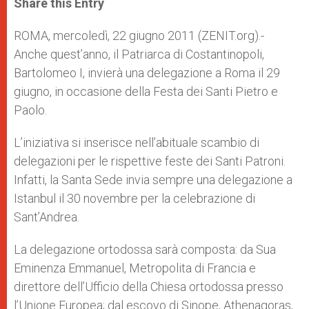
Share this Entry
s
e
b
t
e
A
n
o
e
p
g
o
r
ROMA, mercoledì, 22 giugno 2011 (ZENIT.org).-
p
e
k
Anche quest’anno, il Patriarca di Costantinopoli,
r
Bartolomeo I, invierà una delegazione a Roma il 29
giugno, in occasione della Festa dei Santi Pietro e
Paolo.
L’iniziativa si inserisce nell’abituale scambio di
delegazioni per le rispettive feste dei Santi Patroni.
Infatti, la Santa Sede invia sempre una delegazione a
Istanbul il 30 novembre per la celebrazione di
Sant’Andrea.
La delegazione ortodossa sarà composta: da Sua
Eminenza Emmanuel, Metropolita di Francia e
direttore dell’Ufficio della Chiesa ortodossa presso
l’Unione Europea; dal escovo di Sinope, Athenagoras,