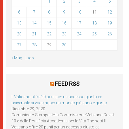
1
2
3
4
5
6
7
8
9
10
11
12
13
14
15
16
17
18
19
20
21
22
23
24
25
26
27
28
29
30
« Mag
Lug »
FEED RSS
Il Vaticano offre 20 punti per un accesso giusto ed
universale ai vaccini, per un mondo più sano e giusto
Dicembre 29, 2020
Comunicato Stampa della Commissione Vaticana Covid-
19 e della Pontificia Accademia per la Vita The post Il
Vaticano offre 20 punti per un accesso giusto ed