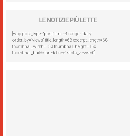
LE NOTIZIE PIÙ LETTE
[wpp post_type='post' limit=4 range='daily'
order_by='views' title_length=68 excerpt_length=68
thumbnail_width=150 thumbnail_height=150
thumbnail_build='predefined' stats_views=0]