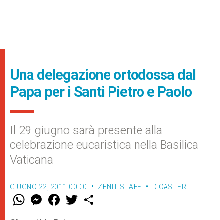
Una delegazione ortodossa dal
Papa per i Santi Pietro e Paolo
Il 29 giugno sarà presente alla
celebrazione eucaristica nella Basilica
Vaticana
GIUGNO 22, 2011 00:00
ZENIT STAFF
DICASTERI
W
M
F
T
S
h
e
a
w
h
a
s
c
i
a
t
s
e
t
r