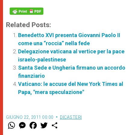
Related Posts:
Benedetto XVI presenta Giovanni Paolo II
come una “roccia” nella fede
Delegazione vaticana al vertice per la pace
israelo-palestinese
Santa Sede e Ungheria firmano un accordo
finanziario
Vaticano: le accuse del New York Times al
Papa, "mera speculazione"
GIUGNO 22, 2011 00:00
DICASTERI
W
M
F
T
S
h
e
a
w
h
a
s
c
i
a