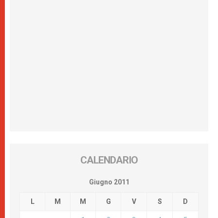
CALENDARIO
Giugno 2011
L
M
M
G
V
S
D