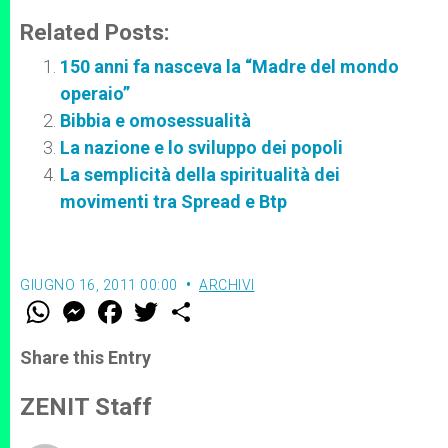
Related Posts:
150 anni fa nasceva la “Madre del mondo
operaio”
Bibbia e omosessualità
La nazione e lo sviluppo dei popoli
La semplicità della spiritualità dei
movimenti tra Spread e Btp
GIUGNO 16, 2011 00:00
ARCHIVI
W
M
F
T
S
h
e
a
w
h
a
s
c
i
a
t
s
e
t
r
Share this Entry
s
e
b
t
e
A
n
o
e
p
g
o
r
ZENIT Staff
p
e
k
r