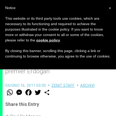
IT
Notice
x
This website or its third party tools use cookies, which are
necessary to its functioning and required to achieve the
purposes illustrated in the cookie policy. If you want to know
Turchia: eletto il primo deputato
more or withdraw your consent to all or some of the cookies,
please refer to the
cookie policy
.
cristiano in mezzo secolo
By closing this banner, scrolling this page, clicking a link or
continuing to browse otherwise, you agree to the use of cookies.
Terza vittoria consecutiva dell’AKP del
premier Erdogan
GIUGNO 16, 2011 00:00
ZENIT STAFF
ARCHIVI
W
M
F
T
S
h
e
a
w
h
a
s
c
i
a
t
s
e
t
r
Share this Entry
s
e
b
t
e
A
n
o
e
p
g
o
r