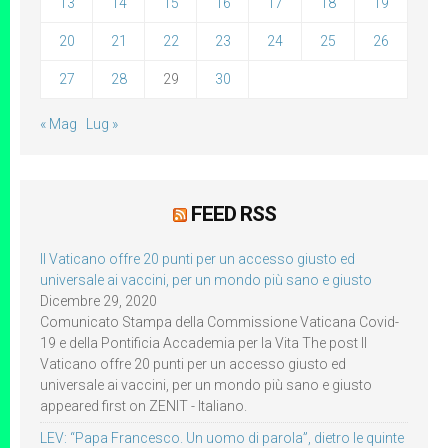
13
14
15
16
17
18
19
20
21
22
23
24
25
26
27
28
29
30
« Mag
Lug »
FEED RSS
Il Vaticano offre 20 punti per un accesso giusto ed
universale ai vaccini, per un mondo più sano e giusto
Dicembre 29, 2020
Comunicato Stampa della Commissione Vaticana Covid-
19 e della Pontificia Accademia per la Vita The post Il
Vaticano offre 20 punti per un accesso giusto ed
universale ai vaccini, per un mondo più sano e giusto
appeared first on ZENIT - Italiano.
LEV: “Papa Francesco. Un uomo di parola”, dietro le quinte