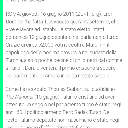
di Paul De Maeyer
p
e
k
r
ROMA, giovedì, 16 giugno 2011 (ZENIT.org).-Erol
Dora ce l’ha fatta. L’avvocato quarantasettenne, che
vive e lavora ad Istanbul, è stato eletto infatti
domenica 12 giugno deputato nel parlamento turco.
Grazie ai circa 52.000 voti raccolti a Mardin – il
capoluogo dell’omonima provincia nel sudest della
Turchia, a solo poche decine di chilometri dal confine
siriano -, Dora diventerà il primo cristiano a sedere
nel parlamento di Ankara in circa mezzo secolo.
Come ha ricordato Thomas Seibert sul quotidiano
The National
(10 giugno), l’ultimo cristiano ad aver
ottenuto un seggio nel parlamento turco è stato negli
anni ’60 il politico armeno Berc Sadak Turan. Del
resto, l’ultimo deputato non musulmano è stato negli
anni ’90 l’uomo d’affari ebreo Cefi Kamhi.