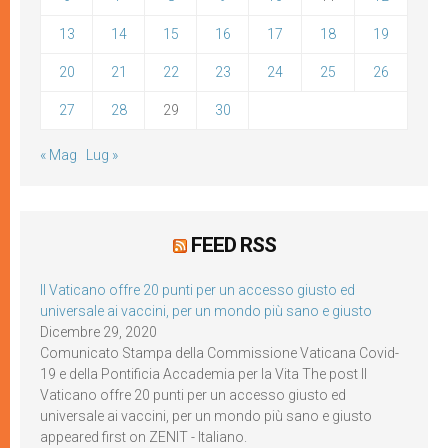
13
14
15
16
17
18
19
20
21
22
23
24
25
26
27
28
29
30
« Mag
Lug »
FEED RSS
Il Vaticano offre 20 punti per un accesso giusto ed
universale ai vaccini, per un mondo più sano e giusto
Dicembre 29, 2020
Comunicato Stampa della Commissione Vaticana Covid-
19 e della Pontificia Accademia per la Vita The post Il
Vaticano offre 20 punti per un accesso giusto ed
universale ai vaccini, per un mondo più sano e giusto
appeared first on ZENIT - Italiano.