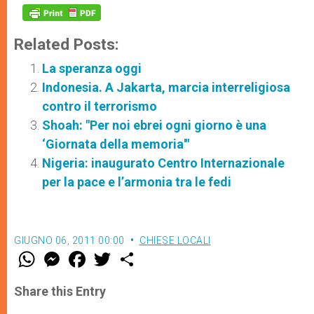
Related Posts:
La speranza oggi
Indonesia. A Jakarta, marcia interreligiosa
contro il terrorismo
Shoah: "Per noi ebrei ogni giorno è una
‘Giornata della memoria'"
Nigeria: inaugurato Centro Internazionale
per la pace e l’armonia tra le fedi
GIUGNO 06, 2011 00:00
CHIESE LOCALI
W
M
F
T
S
h
e
a
w
h
a
s
c
i
a
t
s
e
t
r
Share this Entry
s
e
b
t
e
A
n
o
e