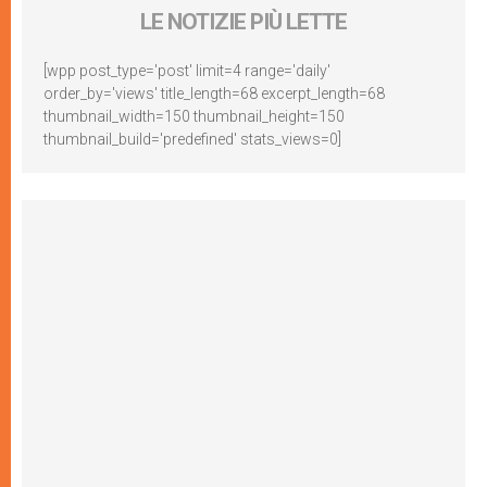
LE NOTIZIE PIÙ LETTE
[wpp post_type='post' limit=4 range='daily'
order_by='views' title_length=68 excerpt_length=68
thumbnail_width=150 thumbnail_height=150
thumbnail_build='predefined' stats_views=0]