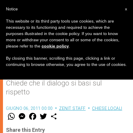
IT
Notice
x
This website or its third party tools use cookies, which are
necessary to its functioning and required to achieve the
purposes illustrated in the cookie policy. If you want to know
Vescovo nigeriano: la
more or withdraw your consent to all or some of the cookies,
please refer to the
cookie policy
.
formazione, base per il dialogo
islamo-cristiano
By closing this banner, scrolling this page, clicking a link or
continuing to browse otherwise, you agree to the use of cookies.
Chiede che il dialogo si basi sul
rispetto
GIUGNO 06, 2011 00:00
ZENIT STAFF
CHIESE LOCALI
W
M
F
T
S
h
e
a
w
h
a
s
c
i
a
t
s
e
t
r
Share this Entry
s
e
b
t
e