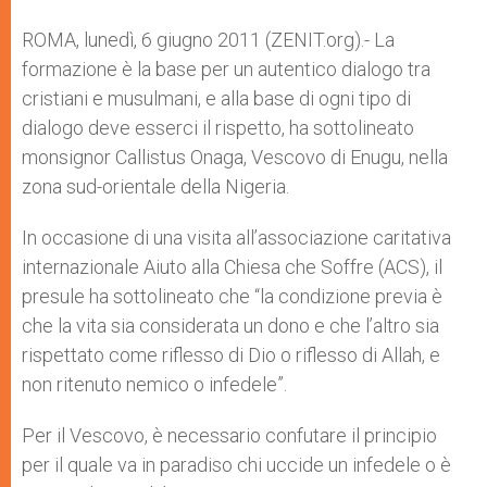
A
n
o
e
p
g
o
r
ROMA, lunedì, 6 giugno 2011 (ZENIT.org).- La
p
e
k
formazione è la base per un autentico dialogo tra
r
cristiani e musulmani, e alla base di ogni tipo di
dialogo deve esserci il rispetto, ha sottolineato
monsignor Callistus Onaga, Vescovo di Enugu, nella
zona sud-orientale della Nigeria.
In occasione di una visita all’associazione caritativa
internazionale Aiuto alla Chiesa che Soffre (ACS), il
presule ha sottolineato che “la condizione previa è
che la vita sia considerata un dono e che l’altro sia
rispettato come riflesso di Dio o riflesso di Allah, e
non ritenuto nemico o infedele”.
Per il Vescovo, è necessario confutare il principio
per il quale va in paradiso chi uccide un infedele o è