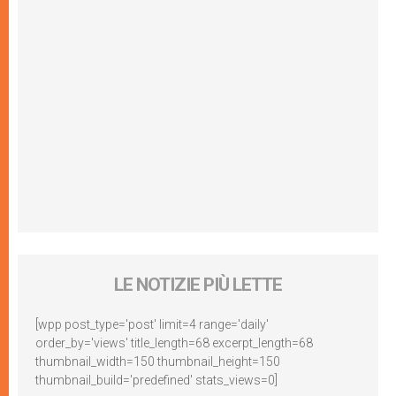
LE NOTIZIE PIÙ LETTE
[wpp post_type='post' limit=4 range='daily'
order_by='views' title_length=68 excerpt_length=68
thumbnail_width=150 thumbnail_height=150
thumbnail_build='predefined' stats_views=0]