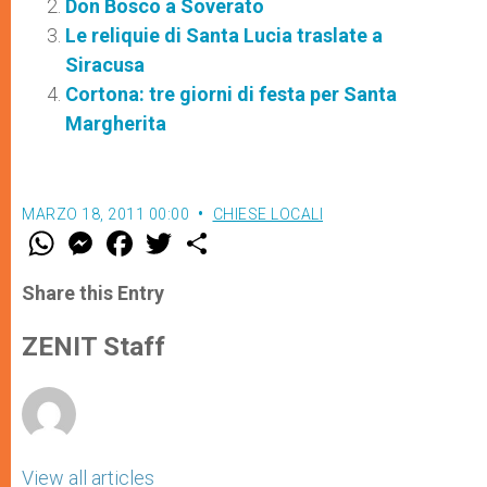
Don Bosco a Soverato
Le reliquie di Santa Lucia traslate a
Siracusa
Cortona: tre giorni di festa per Santa
Margherita
MARZO 18, 2011 00:00
CHIESE LOCALI
W
M
F
T
S
h
e
a
w
h
a
s
c
i
a
t
s
e
t
r
Share this Entry
s
e
b
t
e
A
n
o
e
p
g
o
r
ZENIT Staff
p
e
k
r
View all articles