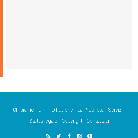
Chi siamo
DPF
Diffusione
La Proprietà
Servizi
Status legale
Copyright
Contattaci