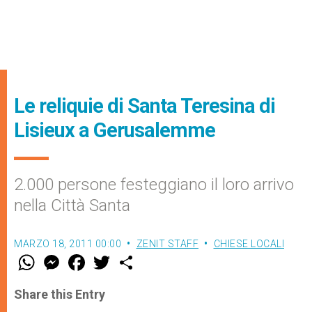
Le reliquie di Santa Teresina di
Lisieux a Gerusalemme
2.000 persone festeggiano il loro arrivo
nella Città Santa
MARZO 18, 2011 00:00
ZENIT STAFF
CHIESE LOCALI
W
M
F
T
S
h
e
a
w
h
a
s
c
i
a
t
s
e
t
r
Share this Entry
s
e
b
t
e