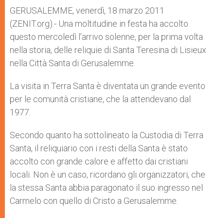
A
n
o
e
p
g
o
r
GERUSALEMME, venerdì, 18 marzo 2011
p
e
k
(ZENIT.org).- Una moltitudine in festa ha accolto
r
questo mercoledì l’arrivo solenne, per la prima volta
nella storia, delle reliquie di Santa Teresina di Lisieux
nella Città Santa di Gerusalemme.
La visita in Terra Santa è diventata un grande evento
per le comunità cristiane, che la attendevano dal
1977.
Secondo quanto ha sottolineato la Custodia di Terra
Santa, il reliquiario con i resti della Santa è stato
accolto con grande calore e affetto dai cristiani
locali. Non è un caso, ricordano gli organizzatori, che
la stessa Santa abbia paragonato il suo ingresso nel
Carmelo con quello di Cristo a Gerusalemme.