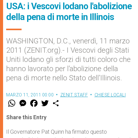
USA: i Vescovi lodano l'abolizione
della pena di morte in Illinois
WASHINGTON, D.C., venerdì, 11 marzo
2011 (ZENIT.org).- I Vescovi degli Stati
Uniti lodano gli sforzi di tutti coloro che
hanno lavorato per l’abolizione della
pena di morte nello Stato dell’Illinois.
MARZO 11, 2011 00:00
ZENIT STAFF
CHIESE LOCALI
W
M
F
T
S
h
e
a
w
h
a
s
c
i
a
t
s
e
t
r
Share this Entry
s
e
b
t
e
A
n
o
e
p
g
o
r
Il Governatore Pat Quinn ha firmato questo
p
e
k