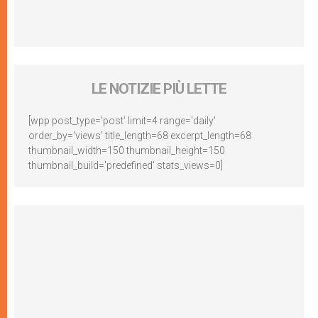
LE NOTIZIE PIÙ LETTE
[wpp post_type='post' limit=4 range='daily'
order_by='views' title_length=68 excerpt_length=68
thumbnail_width=150 thumbnail_height=150
thumbnail_build='predefined' stats_views=0]