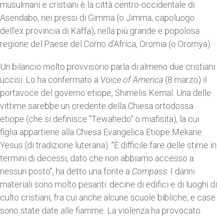
musulmani e cristiani è la città centro-occidentale di
Asendabo, nei pressi di Gimma (o Jimma, capoluogo
dell'ex provincia di Kaffa), nella più grande e popolosa
regione del Paese del Corno d'Africa, Oromia (o Oromya).
Un bilancio molto provvisorio parla di almeno due cristiani
uccisi. Lo ha confermato a
Voice of America
(8 marzo) il
portavoce del governo etiope, Shimelis Kemal. Una delle
vittime sarebbe un credente della Chiesa ortodossa
etiope (che si definisce "Tewahedo" o miafisita), la cui
figlia appartiene alla Chiesa Evangelica Etiope Mekane
Yesus (di tradizione luterana). "È difficile fare delle stime in
termini di decessi, dato che non abbiamo accesso a
nessun posto", ha detto una fonte a
Compass
. I danni
materiali sono molto pesanti: decine di edifici e di luoghi di
culto cristiani, fra cui anche alcune scuole bibliche, e case
sono state date alle fiamme. La violenza ha provocato