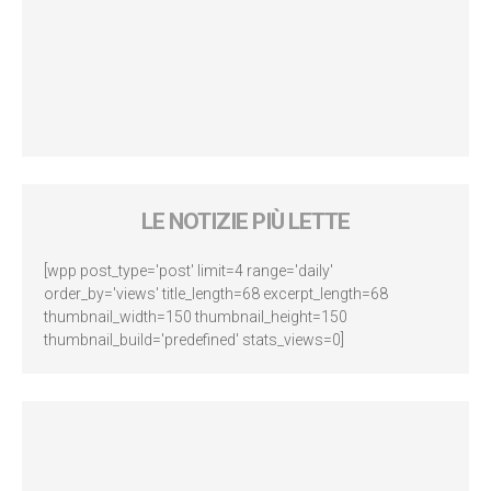
LE NOTIZIE PIÙ LETTE
[wpp post_type='post' limit=4 range='daily'
order_by='views' title_length=68 excerpt_length=68
thumbnail_width=150 thumbnail_height=150
thumbnail_build='predefined' stats_views=0]