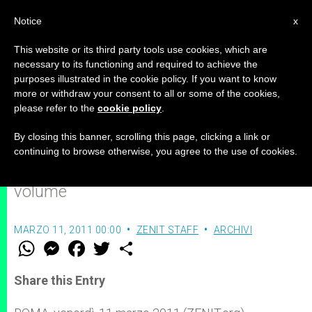
IT
Notice
x
This website or its third party tools use cookies, which are
necessary to its functioning and required to achieve the
purposes illustrated in the cookie policy. If you want to know
“Giovanni Paolo II. Il Papa che
more or withdraw your consent to all or some of the cookies,
please refer to the
cookie policy
.
parlava alla gente”
By closing this banner, scrolling this page, clicking a link or
continuing to browse otherwise, you agree to the use of cookies.
Il 16 marzo, presentazione a Roma del
volume
MARZO 11, 2011 00:00
ZENIT STAFF
ARCHIVI
W
M
F
T
S
h
e
a
w
h
a
s
c
i
a
t
s
e
t
r
Share this Entry
s
e
b
t
e
A
n
o
e
p
g
o
r