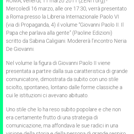
ROMA, venerdì, 11 marzo 2011 (ZENIT.org).-
p
e
k
Mercoledì 16 marzo, alle ore 17:30, verrà presentato
r
a Roma presso la Libreria Internazionale Paolo VI
(via di Propaganda, 4) il volume “Giovanni Paolo II. Il
Papa che parlava alla gente” (Paoline Edizioni)
scritto da Sabina Caligiani. Modererà l’incontro Neria
De Giovanni.
Nel volume la figura di Giovanni Paolo II viene
presentata a partire dalla sua caratteristica di grande
comunicatore, dimostrata da subito con uno stile
sciolto, spontaneo, lontano dalle forme classiche a
cui le istituzioni ci avevano abituato.
Uno stile che lo ha reso subito popolare e che non
era certamente frutto di una strategia di
comunicazione, ma affondava le sue radici in una
visione della storia e della persona di grande respiro