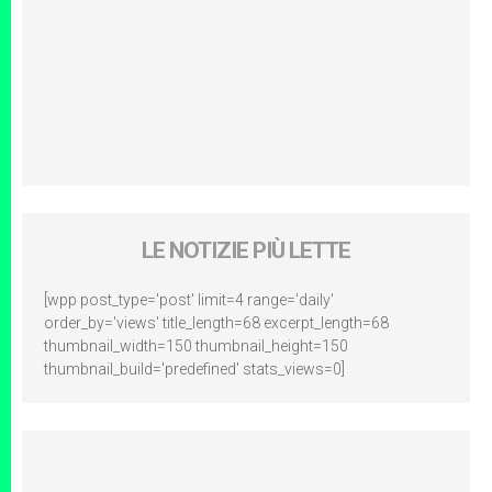
LE NOTIZIE PIÙ LETTE
[wpp post_type='post' limit=4 range='daily'
order_by='views' title_length=68 excerpt_length=68
thumbnail_width=150 thumbnail_height=150
thumbnail_build='predefined' stats_views=0]