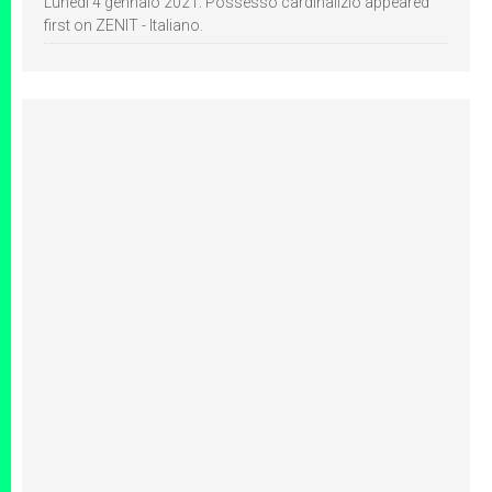
Lunedì 4 gennaio 2021: Possesso cardinalizio appeared
first on ZENIT - Italiano.