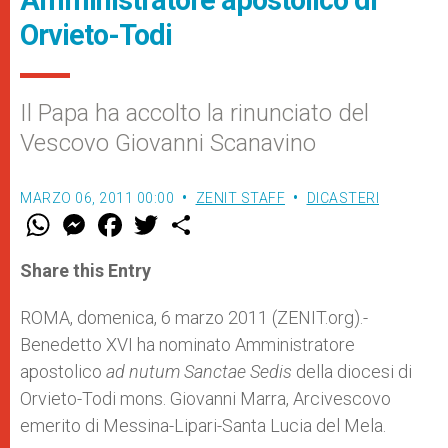
Amministratore apostolico di
Orvieto-Todi
Il Papa ha accolto la rinunciato del
Vescovo Giovanni Scanavino
MARZO 06, 2011 00:00
ZENIT STAFF
DICASTERI
W
M
F
T
S
h
e
a
w
h
a
s
c
i
a
t
s
e
t
r
Share this Entry
s
e
b
t
e
A
n
o
e
p
g
o
r
ROMA, domenica, 6 marzo 2011 (ZENIT.org).-
p
e
k
Benedetto XVI ha nominato Amministratore
r
apostolico
ad nutum Sanctae Sedis
della diocesi di
Orvieto-Todi mons. Giovanni Marra, Arcivescovo
emerito di Messina-Lipari-Santa Lucia del Mela.