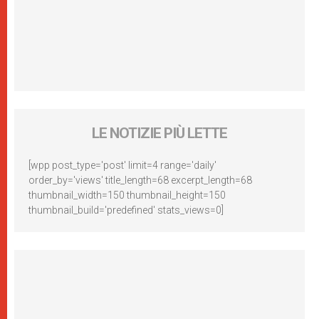
LE NOTIZIE PIÙ LETTE
[wpp post_type='post' limit=4 range='daily'
order_by='views' title_length=68 excerpt_length=68
thumbnail_width=150 thumbnail_height=150
thumbnail_build='predefined' stats_views=0]