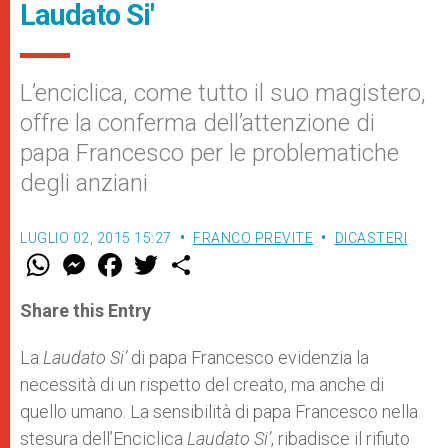
Laudato Si'
L’enciclica, come tutto il suo magistero,
offre la conferma dell’attenzione di
papa Francesco per le problematiche
degli anziani
LUGLIO 02, 2015 15:27
FRANCO PREVITE
DICASTERI
W
M
F
T
S
h
e
a
w
h
a
s
c
i
a
t
s
e
t
r
Share this Entry
s
e
b
t
e
A
n
o
e
p
g
o
r
La
Laudato Si’
di papa Francesco evidenzia la
p
e
k
necessità di un rispetto del creato, ma anche di
r
quello umano. La sensibilità di papa Francesco nella
stesura dell’Enciclica
Laudato Si’
, ribadisce il rifiuto