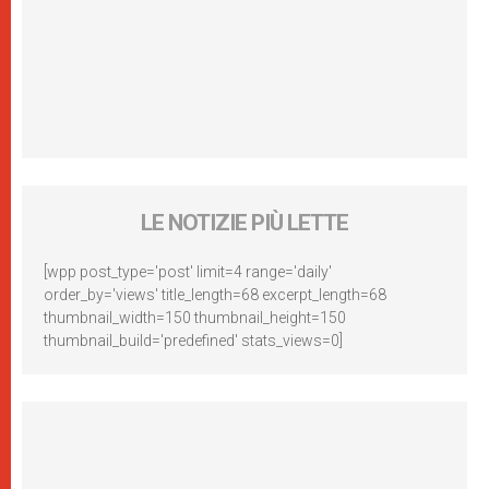
LE NOTIZIE PIÙ LETTE
[wpp post_type='post' limit=4 range='daily'
order_by='views' title_length=68 excerpt_length=68
thumbnail_width=150 thumbnail_height=150
thumbnail_build='predefined' stats_views=0]