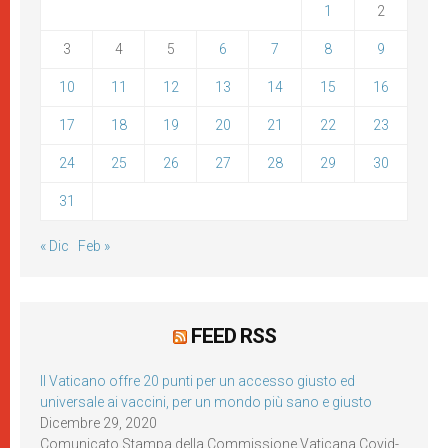
1
2
3
4
5
6
7
8
9
10
11
12
13
14
15
16
17
18
19
20
21
22
23
24
25
26
27
28
29
30
31
« Dic
Feb »
FEED RSS
Il Vaticano offre 20 punti per un accesso giusto ed
universale ai vaccini, per un mondo più sano e giusto
Dicembre 29, 2020
Comunicato Stampa della Commissione Vaticana Covid-