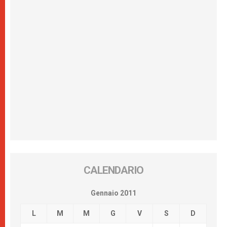
CALENDARIO
Gennaio 2011
L
M
M
G
V
S
D