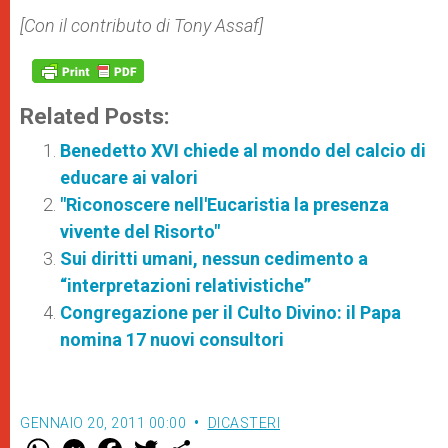
[Con il contributo di Tony Assaf]
Related Posts:
Benedetto XVI chiede al mondo del calcio di
educare ai valori
"Riconoscere nell'Eucaristia la presenza
vivente del Risorto"
Sui diritti umani, nessun cedimento a
“interpretazioni relativistiche”
Congregazione per il Culto Divino: il Papa
nomina 17 nuovi consultori
GENNAIO 20, 2011 00:00
DICASTERI
W
M
F
T
S