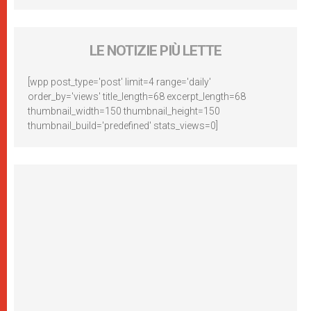
LE NOTIZIE PIÙ LETTE
[wpp post_type='post' limit=4 range='daily'
order_by='views' title_length=68 excerpt_length=68
thumbnail_width=150 thumbnail_height=150
thumbnail_build='predefined' stats_views=0]