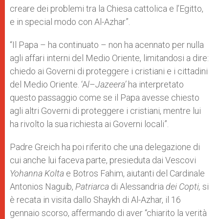
creare dei problemi tra la Chiesa cattolica e l’Egitto,
e in special modo con Al-Azhar”.
“Il Papa – ha continuato – non ha acennato per nulla
agli affari interni del Medio Oriente, limitandosi a dire:
chiedo ai Governi di proteggere i cristiani e i cittadini
del Medio Oriente. ‘A
l
–
Jazeera’
ha interpretato
questo passaggio come se il Papa avesse chiesto
agli altri Governi di proteggere i cristiani, mentre lui
ha rivolto la sua richiesta ai Governi locali”.
Padre Greich ha poi riferito che una delegazione di
cui anche lui faceva parte, presieduta dai Vescovi
Yohanna Kolta
e Botros Fahim, aiutanti del Cardinale
Antonios Naguib,
Patriarca
di Alessandria
dei Copti,
si
è recata in visita dallo Shaykh di Al-Azhar, il 16
gennaio scorso, affermando di aver “chiarito la verità