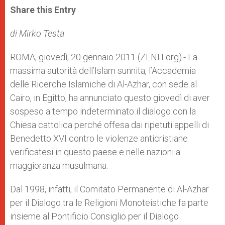
t
s
e
t
r
Share this Entry
s
e
b
t
e
A
n
o
e
p
g
o
r
di Mirko Testa
p
e
k
r
ROMA, giovedì, 20 gennaio 2011 (ZENIT.org).- La
massima autorità dell’Islam sunnita, l’Accademia
delle Ricerche Islamiche di Al-Azhar, con sede al
Cairo, in Egitto, ha annunciato questo giovedì di aver
sospeso a tempo indeterminato il dialogo con la
Chiesa cattolica perché offesa dai ripetuti appelli di
Benedetto XVI contro le violenze anticristiane
verificatesi in questo paese e nelle nazioni a
maggioranza musulmana.
Dal 1998, infatti, il Comitato Permanente di Al-Azhar
per il Dialogo tra le Religioni Monoteistiche fa parte
insieme al Pontificio Consiglio per il Dialogo