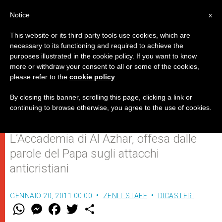
IT
Notice
x
This website or its third party tools use cookies, which are
necessary to its functioning and required to achieve the
purposes illustrated in the cookie policy. If you want to know
Massima autorità sunnita in
more or withdraw your consent to all or some of the cookies,
please refer to the
cookie policy
.
Egitto congela il dialogo con il
Vaticano
By closing this banner, scrolling this page, clicking a link or
continuing to browse otherwise, you agree to the use of cookies.
L’Accademia di Al Azhar, offesa dalle
parole del Papa sugli attacchi
anticristiani
GENNAIO 20, 2011 00:00
ZENIT STAFF
DICASTERI
W
M
F
T
S
h
e
a
w
h
a
s
c
i
a