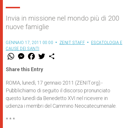
Invia in missione nel mondo più di 200
nuove famiglie
GENNAIO 17, 2011 00:00
ZENIT STAFF
ESCATOLOGIA E
CAUSE DEI SANTI
W
M
F
T
S
h
e
a
w
h
a
s
c
i
a
t
s
e
t
r
Share this Entry
s
e
b
t
e
A
n
o
e
p
g
o
r
ROMA, lunedì, 17 gennaio 2011 (ZENIT.org).-
p
e
k
Pubblichiamo di seguito il discorso pronunciato
r
questo lunedì da Benedetto XVI nel ricevere in
udienza i membri del Cammino Neocatecumenale.
* * *