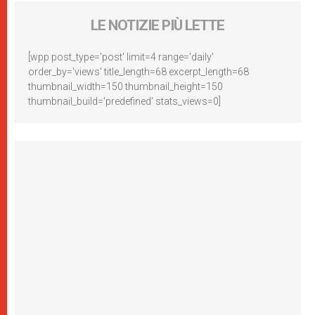
LE NOTIZIE PIÙ LETTE
[wpp post_type='post' limit=4 range='daily'
order_by='views' title_length=68 excerpt_length=68
thumbnail_width=150 thumbnail_height=150
thumbnail_build='predefined' stats_views=0]