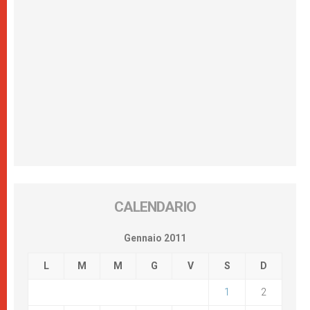
CALENDARIO
Gennaio 2011
L
M
M
G
V
S
D
1
2