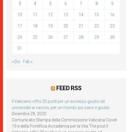
3
4
5
6
7
8
9
10
11
12
13
14
15
16
17
18
19
20
21
22
23
24
25
26
27
28
29
30
31
« Dic
Feb »
FEED RSS
Il Vaticano offre 20 punti per un accesso giusto ed
universale ai vaccini, per un mondo più sano e giusto
Dicembre 29, 2020
Comunicato Stampa della Commissione Vaticana Covid-
19 e della Pontificia Accademia per la Vita The post Il