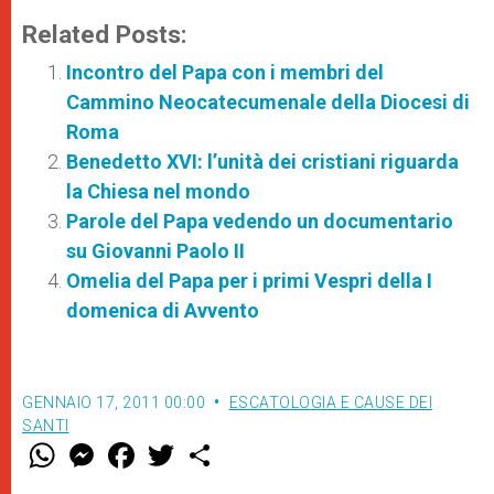
Related Posts:
Incontro del Papa con i membri del
Cammino Neocatecumenale della Diocesi di
Roma
Benedetto XVI: l’unità dei cristiani riguarda
la Chiesa nel mondo
Parole del Papa vedendo un documentario
su Giovanni Paolo II
Omelia del Papa per i primi Vespri della I
domenica di Avvento
GENNAIO 17, 2011 00:00
ESCATOLOGIA E CAUSE DEI
SANTI
W
M
F
T
S
h
e
a
w
h
a
s
c
i
a