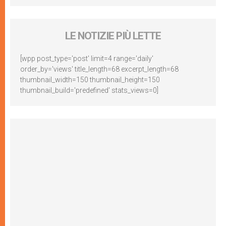
LE NOTIZIE PIÙ LETTE
[wpp post_type='post' limit=4 range='daily'
order_by='views' title_length=68 excerpt_length=68
thumbnail_width=150 thumbnail_height=150
thumbnail_build='predefined' stats_views=0]