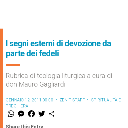
I segni esterni di devozione da
parte dei fedeli
Rubrica di teologia liturgica a cura di
don Mauro Gagliardi
GENNAIO 12, 2011 00:00
ZENIT STAFF
SPIRITUALITÀ E
PREGHIERA
W
M
F
T
S
h
e
a
w
h
a
s
c
i
a
t
s
e
t
r
Share this Entry