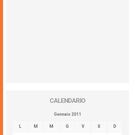
CALENDARIO
Gennaio 2011
L
M
M
G
V
S
D