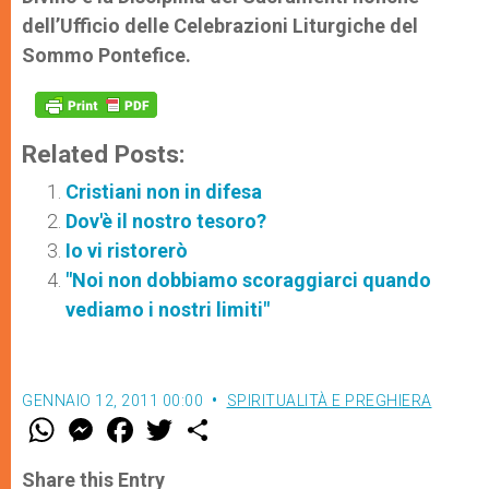
dell’Ufficio delle Celebrazioni Liturgiche del
Sommo Pontefice.
Related Posts:
Cristiani non in difesa
Dov'è il nostro tesoro?
Io vi ristorerò
"Noi non dobbiamo scoraggiarci quando
vediamo i nostri limiti"
GENNAIO 12, 2011 00:00
SPIRITUALITÀ E PREGHIERA
W
M
F
T
S
h
e
a
w
h
a
s
c
i
a
t
s
e
t
r
Share this Entry