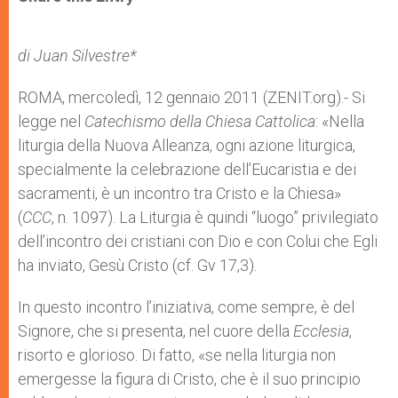
s
e
b
t
e
A
n
o
e
p
g
o
r
p
e
k
di Juan Silvestre*
r
ROMA, mercoledì, 12 gennaio 2011 (ZENIT.org).- Si
legge nel
Catechismo della Chiesa Cattolica
: «Nella
liturgia della Nuova Alleanza, ogni azione liturgica,
specialmente la celebrazione dell’Eucaristia e dei
sacramenti, è un incontro tra Cristo e la Chiesa»
(
CCC
, n. 1097). La Liturgia è quindi “luogo” privilegiato
dell’incontro dei cristiani con Dio e con Colui che Egli
ha inviato, Gesù Cristo (cf. Gv 17,3).
In questo incontro l’iniziativa, come sempre, è del
Signore, che si presenta, nel cuore della
Ecclesia
,
risorto e glorioso. Di fatto, «se nella liturgia non
emergesse la figura di Cristo, che è il suo principio