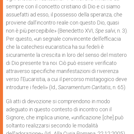
sempre con il concetto cristiano di Dio e ci siamo
assuefatti ad esso, il possesso della speranza, che
proviene dall’incontro reale con questo Dio, quasi
non è più percepibile» (Benedetto XVI,
Spe salvi
, n. 3).
Per questo, «un segnale convincente dell’efficacia
che la catechesi eucaristica ha sui fedeli è
sicuramente la crescita in loro del senso del mistero
di Dio presente tra noi. Ciò può essere verificato
attraverso specifiche manifestazioni di riverenza
verso l’Eucaristia, a cui il percorso mistagogico deve
introdurre i fedeli» (Id.,
Sacramentum Caritatis
, n. 65).
Gli atti di devozione si comprendono in modo
adeguato in questo contesto di incontro con il
Signore, che implica unione, «unificazione [che] può
soltanto realizzarsi secondo le modalità
dell’adorazione» (Id.,
A
lla Curia Romana
, 22.12.2005).