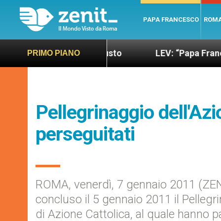
PAPA FRANCESCO
ROM
o più sano e giusto
LEV: “Papa Francesco. Un u
PRIMO PIANO
Pellegrinaggio dell'Azio
perseguitati
ROMA, venerdì, 7 gennaio 2011 (ZENIT
concluso il 5 gennaio 2011 il Pellegr
di Azione Cattolica, al quale hanno p