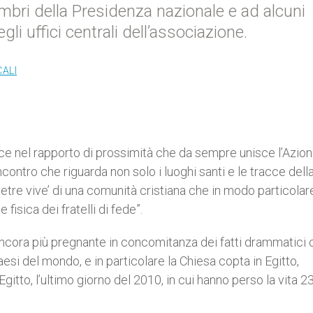
embri della Presidenza nazionale e ad alcuni
gli uffici centrali dell’associazione.
CALI
risce nel rapporto di prossimità che da sempre unisce l’Azio
incontro che riguarda non solo i luoghi santi e le tracce dell
ietre vive’ di una comunità cristiana che in modo particolar
 fisica dei fratelli di fede”.
ancora più pregnante in concomitanza dei fatti drammatici 
esi del mondo, e in particolare la Chiesa copta in Egitto,
gitto, l’ultimo giorno del 2010, in cui hanno perso la vita 2