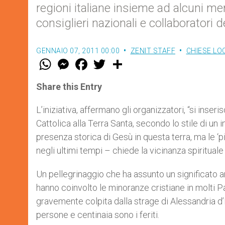
regioni italiane insieme ad alcuni m
consiglieri nazionali e collaboratori de
GENNAIO 07, 2011 00:00
ZENIT STAFF
CHIESE LO
W
M
F
T
S
h
e
a
w
h
a
s
c
i
a
t
s
e
t
r
Share this Entry
s
e
b
t
e
A
n
o
e
p
g
o
r
L’iniziativa, affermano gli organizzatori, “si inse
p
e
k
Cattolica alla Terra Santa, secondo lo stile di un 
r
presenza storica di Gesù in questa terra, ma le ‘p
negli ultimi tempi – chiede la vicinanza spirituale e
Un pellegrinaggio che ha assunto un significato 
hanno coinvolto le minoranze cristiane in molti Pa
gravemente colpita dalla strage di Alessandria d’E
persone e centinaia sono i feriti.