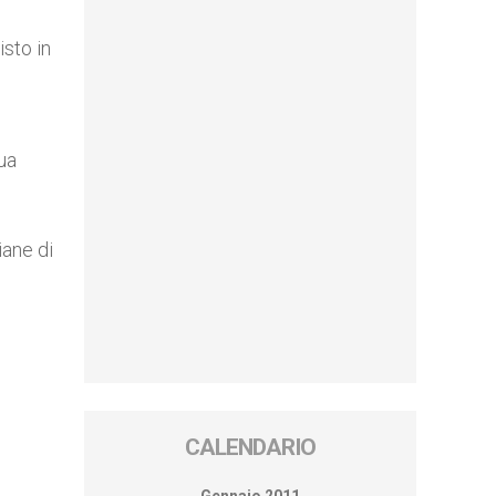
isto in
Sua
iane di
CALENDARIO