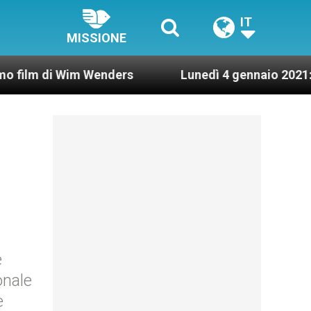
IT
MISSIONE
 Wim Wenders
Lunedì 4 gennaio 2021: Possesso c
è
onale
e