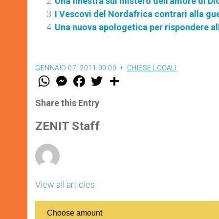
Una finestra sul mistero dell'amore di Di
I Vescovi del Nordafrica contrari alla gue
Una nuova apologetica per rispondere a
GENNAIO 07, 2011 00:00
CHIESE LOCALI
W
M
F
T
S
h
e
a
w
h
a
s
c
i
a
t
s
e
t
r
Share this Entry
s
e
b
t
e
A
n
o
e
p
g
o
r
ZENIT Staff
p
e
k
r
View all articles