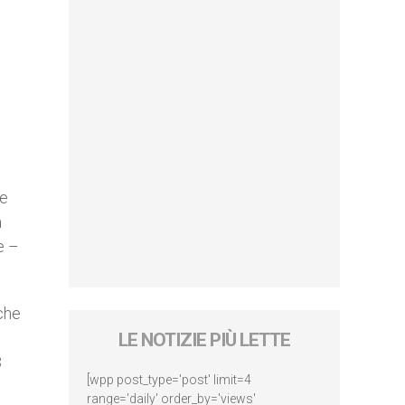
ne
a
e –
che
LE NOTIZIE PIÙ LETTE
3
[wpp post_type='post' limit=4
range='daily' order_by='views'