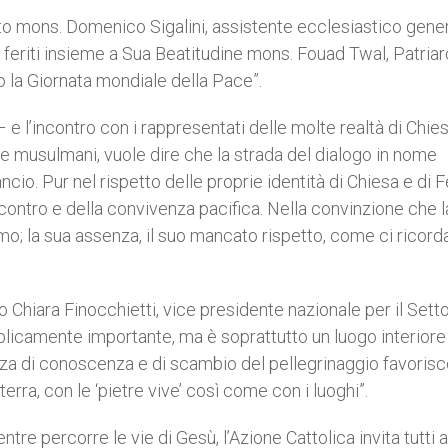
ato mons. Domenico Sigalini, assistente ecclesiastico gene
i feriti insieme a Sua Beatitudine mons. Fouad Twal, Patria
o la Giornata mondiale della Pace”.
– e l’incontro con i rappresentati delle molte realtà di Chie
i e musulmani, vuole dire che la strada del dialogo in nome
cio. Pur nel rispetto delle proprie identità di Chiesa e di 
ncontro e della convivenza pacifica. Nella convinzione che l
 uomo; la sua assenza, il suo mancato rispetto, come ci ricor
ato Chiara Finocchietti, vice presidente nazionale per il Sett
blicamente importante, ma è soprattutto un luogo interiore
enza di conoscenza e di scambio del pellegrinaggio favoris
terra, con le ‘pietre vive’ così come con i luoghi”.
re percorre le vie di Gesù, l’Azione Cattolica invita tutti a