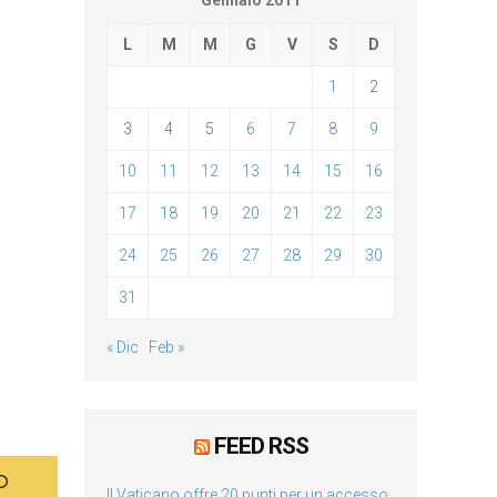
Gennaio 2011
L
M
M
G
V
S
D
1
2
3
4
5
6
7
8
9
10
11
12
13
14
15
16
17
18
19
20
21
22
23
24
25
26
27
28
29
30
31
« Dic
Feb »
FEED RSS
Il Vaticano offre 20 punti per un accesso