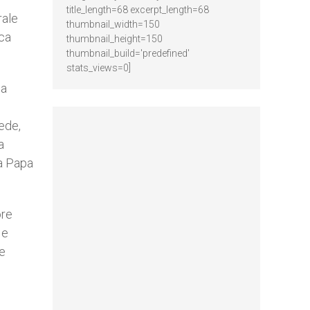
title_length=68 excerpt_length=68
rale
thumbnail_width=150
rca
thumbnail_height=150
thumbnail_build='predefined'
stats_views=0]
sa
Fede,
a
da Papa
ore
 e
ce