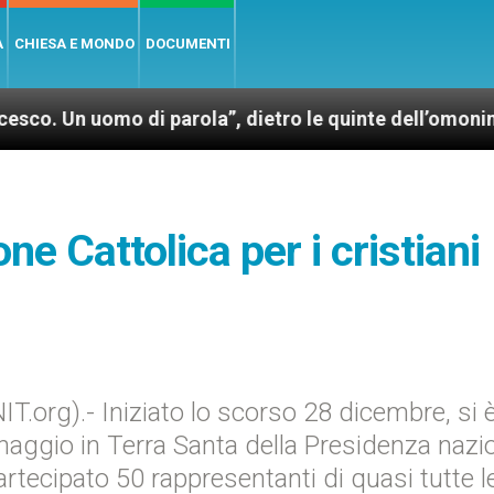
A
CHIESA E MONDO
DOCUMENTI
omo di parola”, dietro le quinte dell’omonimo film di
ne Cattolica per i cristiani
.org).- Iniziato lo scorso 28 dicembre, si 
inaggio in Terra Santa della Presidenza nazi
artecipato 50 rappresentanti di quasi tutte l