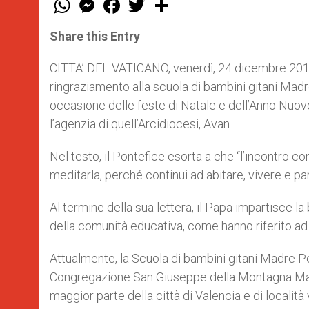
h
e
a
w
h
a
s
c
i
a
t
s
e
t
r
Share this Entry
s
e
b
t
e
A
n
o
e
p
g
o
r
CITTA’ DEL VATICANO, venerdì, 24 dicembre 2010 
p
e
k
ringraziamento alla scuola di bambini gitani Madre
r
occasione delle feste di Natale e dell’Anno Nuovo
l’agenzia di quell’Arcidiocesi, Avan.
Nel testo, il Pontefice esorta a che “l’incontro con
meditarla, perché continui ad abitare, vivere e parla
Al termine della sua lettera, il Papa impartisce la 
della comunità educativa, come hanno riferito ad 
Attualmente, la Scuola di bambini gitani Madre Pet
Congregazione San Giuseppe della Montagna Madri 
maggior parte della città di Valencia e di località 