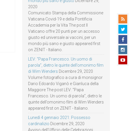
mondo più sano e giusto
Dicembre 29,
2020
Comunicato Stampa della Commissione
Vaticana Covid-19 e della Pontificia
Accademia per la Vita The post Il
Vaticano offre 20 punti per un accesso
giusto ed universale ai vaccini, per un
mondo più sano e giusto appeared first
on ZENIT - Italiano.
LEV: “Papa Francesco. Un uomo di
parola”, dietro le quinte dell’omonimo film
di Wim Wenders
Dicembre 29, 2020
Volume fotografico a cura di monsignor
Dario Edoardo Viganò e Gianluca della
Maggiore The post LEV: “Papa
Francesco. Un uomo di parola”, dietro le
quinte dell’omonimo film di Wim Wenders
appeared first on ZENIT - Italiano.
Lunedì 4 gennaio 2021: Possesso
cardinalizio
Dicembre 29, 2020
Avviso dell’Ufficio delle Celebrazioni