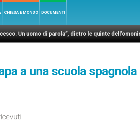
A
CHIESA E MONDO
DOCUMENTI
uomo di parola”, dietro le quinte dell’omonimo film d
Papa a una scuola spagnola 
icevuti
I