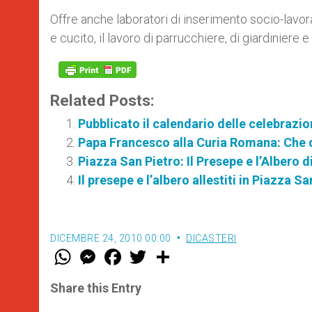
Offre anche laboratori di inserimento socio-lavorat
e cucito, il lavoro di parrucchiere, di giardiniere 
Related Posts:
Pubblicato il calendario delle celebrazio
Papa Francesco alla Curia Romana: Che q
Piazza San Pietro: Il Presepe e l’Albero d
Il presepe e l’albero allestiti in Piazza S
DICEMBRE 24, 2010 00:00
DICASTERI
W
M
F
T
S
h
e
a
w
h
a
s
c
i
a
t
s
e
t
r
Share this Entry
s
e
b
t
e
A
n
o
e