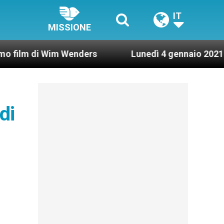
IT
MISSIONE
i Wim Wenders
Lunedì 4 gennaio 2021: Possesso 
di