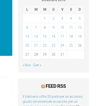
Dicembre 2010
L
M
M
G
V
S
D
1
2
3
4
5
6
7
8
9
10
11
12
13
14
15
16
17
18
19
20
21
22
23
24
25
26
27
28
29
30
31
« Nov
Gen »
FEED RSS
Il Vaticano offre 20 punti per un accesso
giusto ed universale ai vaccini, per un