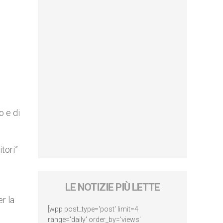
o e di
tori”
LE NOTIZIE PIÙ LETTE
r la
[wpp post_type='post' limit=4
range='daily' order_by='views'